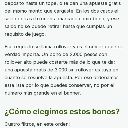
depósito hasta un tope, o te dan una apuesta gratis
del mismo monto que cargaste. En los dos casos el
saldo entra a tu cuenta marcado como bono, y ese
saldo no se puede retirar hasta que cumplas un
requisito de juego.
Ese requisito se llama rollover y es el número que de
verdad importa. Un bono de 2.000 pesos con
rollover alto puede costarte más de lo que te da;
una apuesta gratis de 3.000 sin rollover es tuya en
cuanto se resuelve la apuesta. Por eso ordenamos
esta lista por lo que puedes conservar, no por el
número más grande en el banner.
¿Cómo elegimos estos bonos?
Cuatro filtros, en este orden: