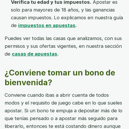
Verifica tu edad y tus impuestos.
Apostar es
solo para mayores de 18 años, y las ganancias
causan impuestos. Lo explicamos en nuestra guía
de
impuestos en apuestas
.
Puedes ver todas las casas que analizamos, con sus
permisos y sus ofertas vigentes, en nuestra sección
de
casas de apuestas
.
¿Conviene tomar un bono de
bienvenida?
Conviene cuando ibas a abrir cuenta de todos
modos y el requisito de juego cabe en lo que sueles
apostar. Si un bono te empuja a depositar más de lo
que tenías pensado o a apostar más seguido para
liberarlo, entonces te está costando dinero aunque