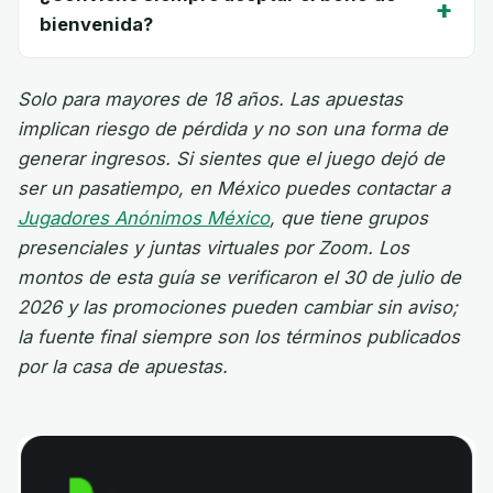
+
bienvenida?
Solo para mayores de 18 años. Las apuestas
implican riesgo de pérdida y no son una forma de
generar ingresos. Si sientes que el juego dejó de
ser un pasatiempo, en México puedes contactar a
Jugadores Anónimos México
, que tiene grupos
presenciales y juntas virtuales por Zoom. Los
montos de esta guía se verificaron el 30 de julio de
2026 y las promociones pueden cambiar sin aviso;
la fuente final siempre son los términos publicados
por la casa de apuestas.