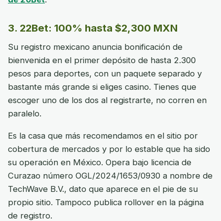
3. 22Bet: 100% hasta $2,300 MXN
Su registro mexicano anuncia bonificación de
bienvenida en el primer depósito de hasta 2.300
pesos para deportes, con un paquete separado y
bastante más grande si eliges casino. Tienes que
escoger uno de los dos al registrarte, no corren en
paralelo.
Es la casa que más recomendamos en el sitio por
cobertura de mercados y por lo estable que ha sido
su operación en México. Opera bajo licencia de
Curazao número OGL/2024/1653/0930 a nombre de
TechWave B.V., dato que aparece en el pie de su
propio sitio. Tampoco publica rollover en la página
de registro.