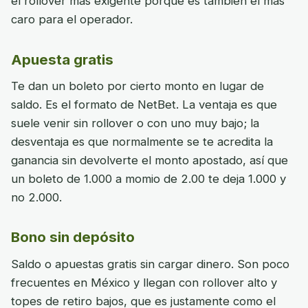
el rollover más exigente porque es también el más
caro para el operador.
Apuesta gratis
Te dan un boleto por cierto monto en lugar de
saldo. Es el formato de NetBet. La ventaja es que
suele venir sin rollover o con uno muy bajo; la
desventaja es que normalmente se te acredita la
ganancia sin devolverte el monto apostado, así que
un boleto de 1.000 a momio de 2.00 te deja 1.000 y
no 2.000.
Bono sin depósito
Saldo o apuestas gratis sin cargar dinero. Son poco
frecuentes en México y llegan con rollover alto y
topes de retiro bajos, que es justamente como el