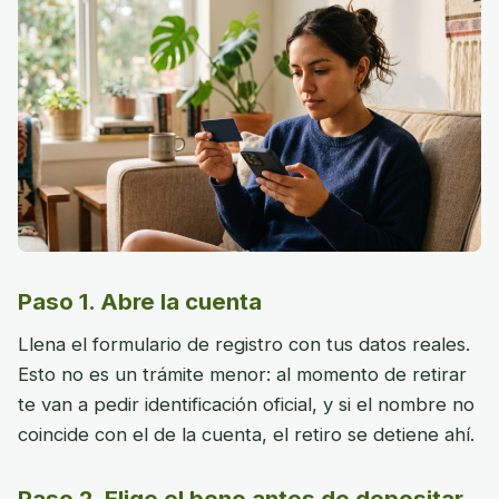
Paso 1. Abre la cuenta
Llena el formulario de registro con tus datos reales.
Esto no es un trámite menor: al momento de retirar
te van a pedir identificación oficial, y si el nombre no
coincide con el de la cuenta, el retiro se detiene ahí.
Paso 2. Elige el bono antes de depositar