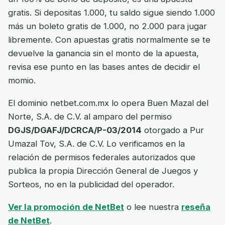
gratis. Si depositas 1.000, tu saldo sigue siendo 1.000
más un boleto gratis de 1.000, no 2.000 para jugar
libremente. Con apuestas gratis normalmente se te
devuelve la ganancia sin el monto de la apuesta,
revisa ese punto en las bases antes de decidir el
momio.
El dominio netbet.com.mx lo opera Buen Mazal del
Norte, S.A. de C.V. al amparo del permiso
DGJS/DGAFJ/DCRCA/P-03/2014
otorgado a Pur
Umazal Tov, S.A. de C.V. Lo verificamos en la
relación de permisos federales autorizados que
publica la propia Dirección General de Juegos y
Sorteos, no en la publicidad del operador.
Ver la promoción de NetBet
o lee nuestra
reseña
de NetBet
.