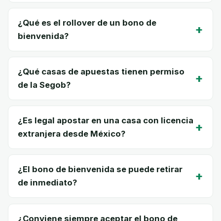
¿Qué es el rollover de un bono de
+
bienvenida?
¿Qué casas de apuestas tienen permiso
+
de la Segob?
¿Es legal apostar en una casa con licencia
+
extranjera desde México?
¿El bono de bienvenida se puede retirar
+
de inmediato?
¿Conviene siempre aceptar el bono de