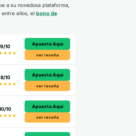
be a su novedosa plataforma,
 entre ellos, el
bono de
Apuesta Aquí
9/10
ver reseña
Apuesta Aquí
8/10
ver reseña
Apuesta Aquí
10/10
ver reseña