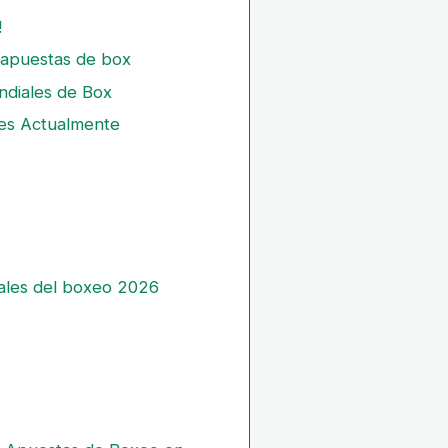
!
 apuestas de box
ndiales de Box
es Actualmente
ales del boxeo 2026