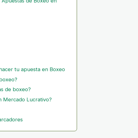
a Apuestas de Boxeo en
 hacer tu apuesta en Boxeo
 boxeo?
vas de boxeo?
un Mercado Lucrativo?
arcadores