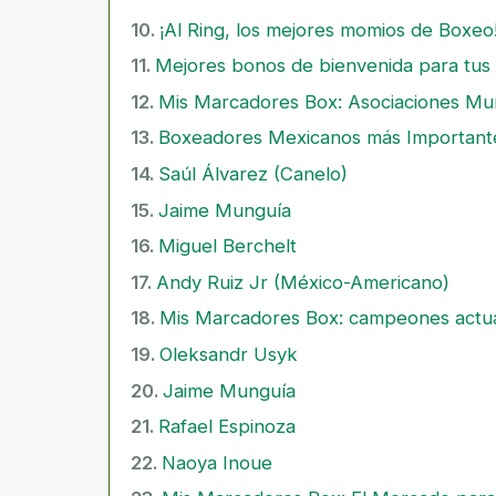
¡Al Ring, los mejores momios de Boxeo
Mejores bonos de bienvenida para tus
Mis Marcadores Box: Asociaciones Mu
Boxeadores Mexicanos más Important
Saúl Álvarez (Canelo)
Jaime Munguía
Miguel Berchelt
Andy Ruiz Jr (México-Americano)
Mis Marcadores Box: campeones actu
Oleksandr Usyk
Jaime Munguía
Rafael Espinoza
Naoya Inoue