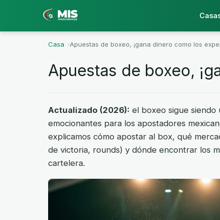
Casas
Casa
›
Apuestas de boxeo, ¡gana dinero como los exper
Apuestas de boxeo, ¡ga
Actualizado (2026):
el boxeo sigue siendo
emocionantes para los apostadores mexicano
explicamos cómo apostar al box, qué merca
de victoria, rounds) y dónde encontrar los 
cartelera.