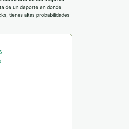
ata de un deporte en donde
ks, tienes altas probabilidades
6
6