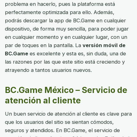
problema en hacerlo, pues la plataforma está
perfectamente optimizada para ello. Además,
podrás descargar la app de BC.Game en cualquier
dispositivo, de forma muy sencilla, para poder jugar
en cualquier momento y en cualquier lugar, con un
par de toques en la pantalla. La
versión móvil de
BC.Game
es excelente y esta es, sin duda, una de
las razones por las que este sitio está creciendo y
atrayendo a tantos usuarios nuevos.
BC.Game México – Servicio de
atención al cliente
Un buen servicio de atención al cliente es clave para
que los usuarios del sitio se sientan cómodos,
seguros y atendidos. En BC.Game, el servicio de