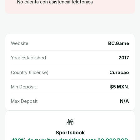
No cuenta con asistencia telefónica
Website
BC.Game
Year Established
2017
Country (License)
Curacao
Min Deposit
$5 MXN.
Max Deposit
N/A
🎁
Sportsbook