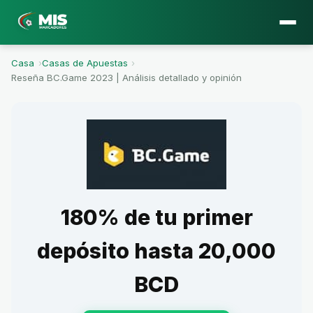
Casa
›
Casas de Apuestas
›
Reseña BC.Game 2023 | Análisis detallado y opinión
180% de tu primer
depósito hasta 20,000
BCD