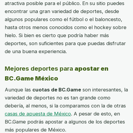
atractiva posible para el público. En su sitio puedes
encontrar una gran variedad de deportes, desde
algunos populares como el fútbol o el baloncesto,
hasta otros menos conocidos como el hockey sobre
hielo. Si bien es cierto que podría haber más
deportes, son suficientes para que puedas disfrutar
de una buena experiencia.
Mejores deportes para
apostar en
BC.Game México
Aunque las
cuotas de BC.Game
son interesantes, la
variedad de deportes no es tan grande como
debería, al menos, si la comparamos con la de otras
casas de apuesta de México
. A pesar de esto, en
BC.Game podrás apostar a algunos de los deportes
más populares de México.