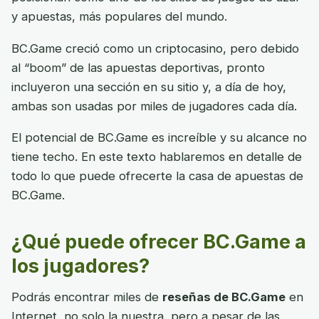
y apuestas, más populares del mundo.
BC.Game creció como un criptocasino, pero debido
al “boom” de las apuestas deportivas, pronto
incluyeron una sección en su sitio y, a día de hoy,
ambas son usadas por miles de jugadores cada día.
El potencial de BC.Game es increíble y su alcance no
tiene techo. En este texto hablaremos en detalle de
todo lo que puede ofrecerte la casa de apuestas de
BC.Game.
¿Qué puede ofrecer BC.Game a
los jugadores?
Podrás encontrar miles de
reseñas de BC.Game
en
Internet, no solo la nuestra, pero a pesar de las