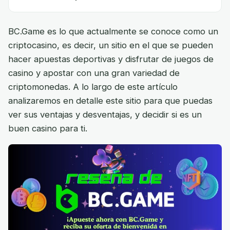
BC.Game es lo que actualmente se conoce como un
criptocasino, es decir, un sitio en el que se pueden
hacer apuestas deportivas y disfrutar de juegos de
casino y apostar con una gran variedad de
criptomonedas. A lo largo de este artículo
analizaremos en detalle este sitio para que puedas
ver sus ventajas y desventajas, y decidir si es un
buen casino para ti.