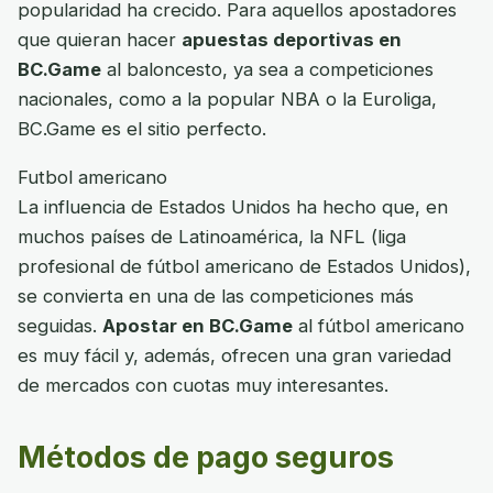
popularidad ha crecido. Para aquellos apostadores
que quieran hacer
apuestas deportivas en
BC.Game
al baloncesto, ya sea a competiciones
nacionales, como a la popular NBA o la Euroliga,
BC.Game es el sitio perfecto.
Futbol americano
La influencia de Estados Unidos ha hecho que, en
muchos países de Latinoamérica, la NFL (liga
profesional de fútbol americano de Estados Unidos),
se convierta en una de las competiciones más
seguidas.
Apostar en BC.Game
al fútbol americano
es muy fácil y, además, ofrecen una gran variedad
de mercados con cuotas muy interesantes.
Métodos de pago seguros