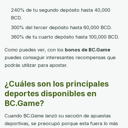
240% de tu segundo depósito hasta 40,000
BCD.
300% del tercer depósito hasta 60,000 BCD.
360% de tu cuarto depósito hasta 100,000 BCD.
Como puedes ver, con los
bonos de BC.Game
puedes conseguir interesantes recompensas que
podrás utilizar para apostar.
¿Cuáles son los principales
deportes disponibles en
BC.Game?
Cuando BC.Game lanzó su sección de apuestas
deportivas, se preocupó porque esta fuera lo más