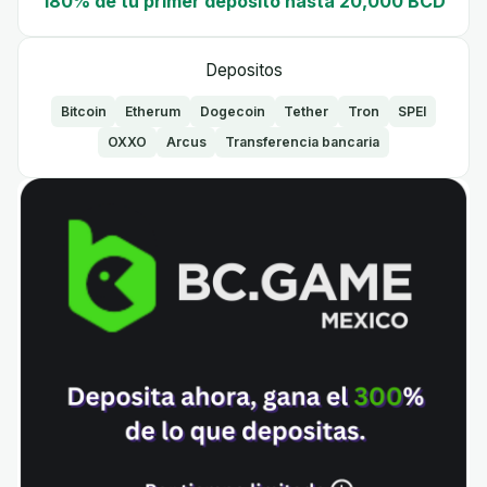
180% de tu primer depósito hasta 20,000 BCD
Depositos
Bitcoin
Etherum
Dogecoin
Tether
Tron
SPEI
OXXO
Arcus
Transferencia bancaria