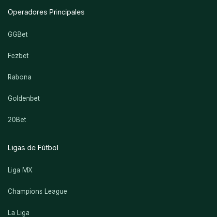
Operadores Principales
GGBet
Fezbet
Rabona
Goldenbet
20Bet
Ligas de Fútbol
Liga MX
Champions League
La Liga