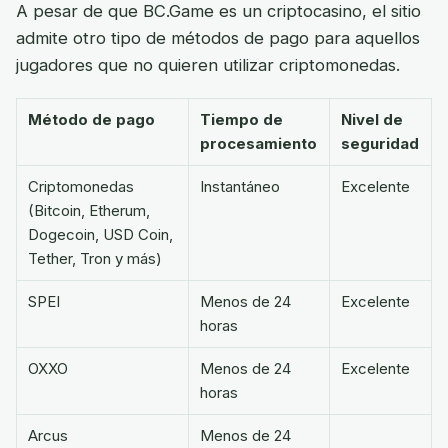
A pesar de que BC.Game es un criptocasino, el sitio
admite otro tipo de métodos de pago para aquellos
jugadores que no quieren utilizar criptomonedas.
Método de pago
Tiempo de
Nivel de
procesamiento
seguridad
Criptomonedas
Instantáneo
Excelente
(Bitcoin, Etherum,
Dogecoin, USD Coin,
Tether, Tron y más)
SPEI
Menos de 24
Excelente
horas
OXXO
Menos de 24
Excelente
horas
Arcus
Menos de 24