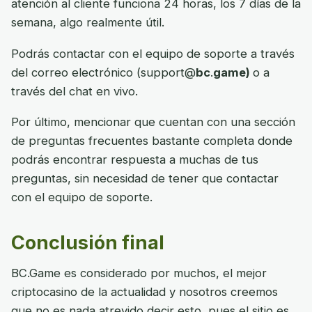
atención al cliente funciona 24 horas, los 7 días de la
semana, algo realmente útil.
Podrás contactar con el equipo de soporte a través
del correo electrónico (support@
bc
.
game
)
o a
través del chat en vivo.
Por último, mencionar que cuentan con una sección
de preguntas frecuentes bastante completa donde
podrás encontrar respuesta a muchas de tus
preguntas, sin necesidad de tener que contactar
con el equipo de soporte.
Conclusión final
BC.Game es considerado por muchos, el mejor
criptocasino de la actualidad y nosotros creemos
que no es nada atrevido decir esto, pues el sitio es