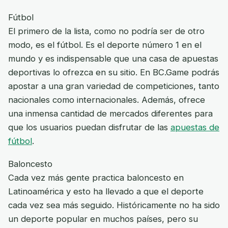
Fútbol
El primero de la lista, como no podría ser de otro
modo, es el fútbol. Es el deporte número 1 en el
mundo y es indispensable que una casa de apuestas
deportivas lo ofrezca en su sitio. En BC.Game podrás
apostar a una gran variedad de competiciones, tanto
nacionales como internacionales. Además, ofrece
una inmensa cantidad de mercados diferentes para
que los usuarios puedan disfrutar de las
apuestas de
fútbol
.
Baloncesto
Cada vez más gente practica baloncesto en
Latinoamérica y esto ha llevado a que el deporte
cada vez sea más seguido. Históricamente no ha sido
un deporte popular en muchos países, pero su