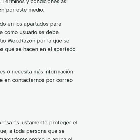
 Términos y condiciones así
en por este medio.
ido en los apartados para
ue como usuario se debe
sitio Web.Razón por la que se
ones que se hacen en el apartado
es o necesita más información
de en contactarnos por correo
presa es justamente proteger el
 que, a toda persona que se
marcadores.
org”se le aplica el