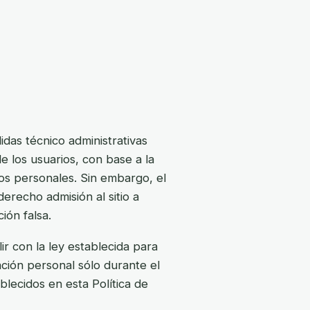
das técnico administrativas
e los usuarios, con base a la
os personales. Sin embargo, el
erecho admisión al sitio a
ión falsa.
r con la ley establecida para
ción personal sólo durante el
blecidos en esta Política de