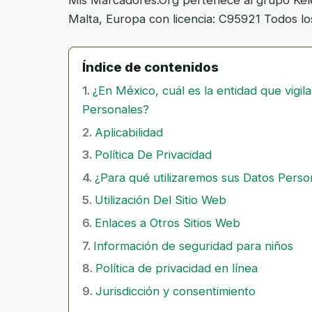
Mis Marcadores.Org pertenece al grupo Kel
Malta, Europa con licencia: C95921 Todos l
Índice de contenidos
¿En México, cuál es la entidad que vigil
Personales?
Aplicabilidad
Política De Privacidad
¿Para qué utilizaremos sus Datos Perso
Utilización Del Sitio Web
Enlaces a Otros Sitios Web
Información de seguridad para niños
Política de privacidad en línea
Jurisdicción y consentimiento