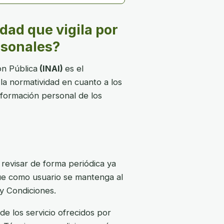
idad que vigila por
rsonales?
ón Pública
(INAI)
es el
a normatividad en cuanto a los
nformación personal de los
revisar de forma periódica ya
ue como usuario se mantenga al
 y Condiciones.
e los servicio ofrecidos por