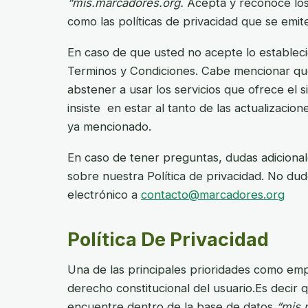
“mis.marcadores.org.
Acepta y reconoce los
como las políticas de privacidad que se emit
En caso de que usted no acepte lo establec
Terminos y Condiciones. Cabe mencionar q
abstener a usar los servicios que ofrece el 
insiste en estar al tanto de las actualizaci
ya mencionado.
En caso de tener preguntas, dudas adicional
sobre nuestra Política de privacidad. No du
electrónico a
contacto@marcadores.org
Política De Privacidad
Una de las principales prioridades como em
derecho constitucional del usuario.Es decir
encuentre dentro de la base de datos
“mis.