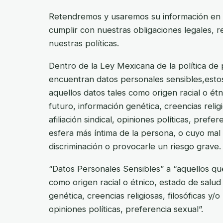
Retendremos y usaremos su información en 
cumplir con nuestras obligaciones legales, r
nuestras políticas.
Dentro de la Ley Mexicana de la política de
encuentran datos personales sensibles,esto
aquellos datos tales como origen racial o ét
futuro, información genética, creencias religi
afiliación sindical, opiniones políticas, prefe
esfera más íntima de la persona, o cuyo ma
discriminación o provocarle un riesgo grave.
“Datos Personales Sensibles” a “aquellos q
como origen racial o étnico, estado de salud
genética, creencias religiosas, filosóficas y/o 
opiniones políticas, preferencia sexual”.