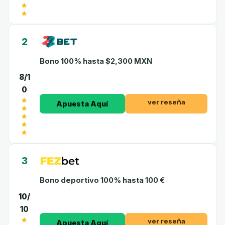
2
Bono 100% hasta $2,300 MXN
8/1
0
ver reseña
Apuesta Aquí
3
Bono deportivo 100% hasta 100 €
10/
10
ver reseña
Apuesta Aquí