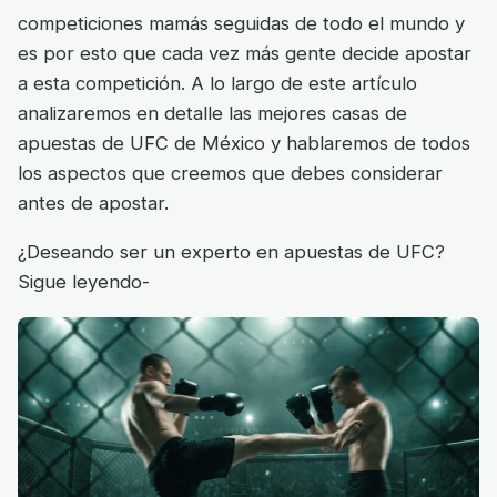
competiciones mamás seguidas de todo el mundo y
es por esto que cada vez más gente decide apostar
a esta competición. A lo largo de este artículo
analizaremos en detalle las mejores casas de
apuestas de UFC de México y hablaremos de todos
los aspectos que creemos que debes considerar
antes de apostar.
¿Deseando ser un experto en apuestas de UFC?
Sigue leyendo-