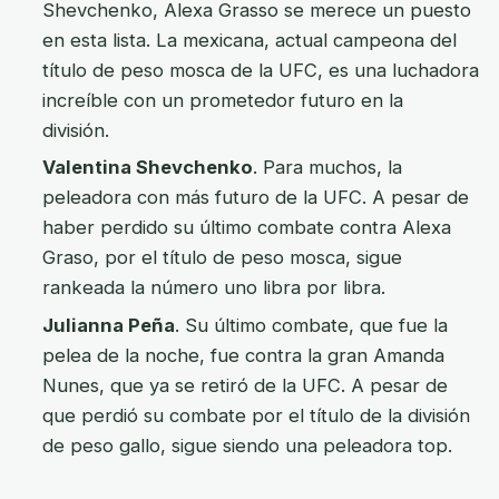
Shevchenko, Alexa Grasso se merece un puesto
en esta lista. La mexicana, actual campeona del
título de peso mosca de la UFC, es una luchadora
increíble con un prometedor futuro en la
división.
Valentina Shevchenko
. Para muchos, la
peleadora con más futuro de la UFC. A pesar de
haber perdido su último combate contra Alexa
Graso, por el título de peso mosca, sigue
rankeada la número uno libra por libra.
Julianna Peña
. Su último combate, que fue la
pelea de la noche, fue contra la gran Amanda
Nunes, que ya se retiró de la UFC. A pesar de
que perdió su combate por el título de la división
de peso gallo, sigue siendo una peleadora top.