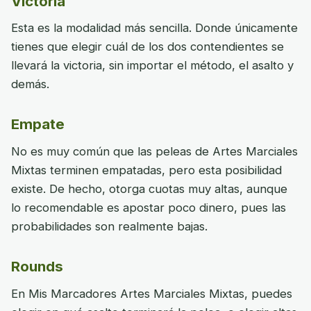
Victoria
Esta es la modalidad más sencilla. Donde únicamente
tienes que elegir cuál de los dos contendientes se
llevará la victoria, sin importar el método, el asalto y
demás.
Empate
No es muy común que las peleas de Artes Marciales
Mixtas terminen empatadas, pero esta posibilidad
existe. De hecho, otorga cuotas muy altas, aunque
lo recomendable es apostar poco dinero, pues las
probabilidades son realmente bajas.
Rounds
En Mis Marcadores Artes Marciales Mixtas, puedes