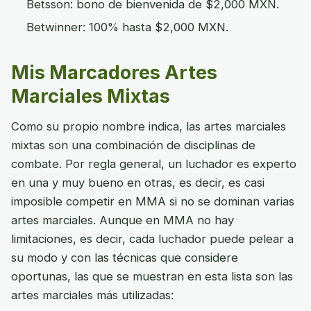
Betsson: bono de bienvenida de $2,000 MXN.
Betwinner: 100% hasta $2,000 MXN.
Mis Marcadores Artes
Marciales Mixtas
Como su propio nombre indica, las artes marciales
mixtas son una combinación de disciplinas de
combate. Por regla general, un luchador es experto
en una y muy bueno en otras, es decir, es casi
imposible competir en MMA si no se dominan varias
artes marciales. Aunque en MMA no hay
limitaciones, es decir, cada luchador puede pelear a
su modo y con las técnicas que considere
oportunas, las que se muestran en esta lista son las
artes marciales más utilizadas: