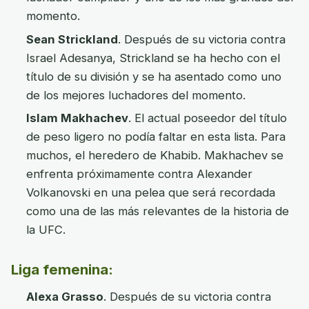
momento.
Sean Strickland
. Después de su victoria contra
Israel Adesanya, Strickland se ha hecho con el
título de su división y se ha asentado como uno
de los mejores luchadores del momento.
Islam Makhachev
. El actual poseedor del título
de peso ligero no podía faltar en esta lista. Para
muchos, el heredero de Khabib. Makhachev se
enfrenta próximamente contra Alexander
Volkanovski en una pelea que será recordada
como una de las más relevantes de la historia de
la UFC.
Liga femenina:
Alexa Grasso
. Después de su victoria contra