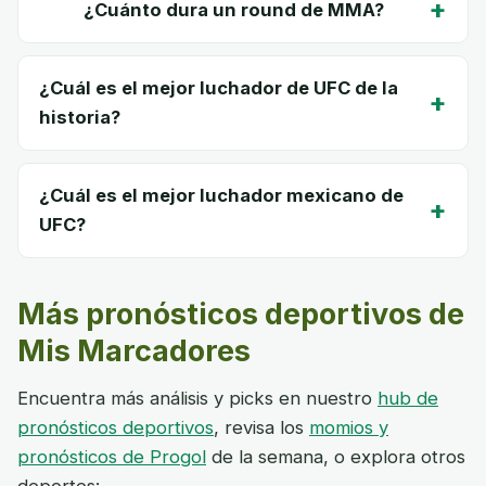
+
¿Cuánto dura un round de MMA?
¿Cuál es el mejor luchador de UFC de la
+
historia?
¿Cuál es el mejor luchador mexicano de
+
UFC?
Más pronósticos deportivos de
Mis Marcadores
Encuentra más análisis y picks en nuestro
hub de
pronósticos deportivos
, revisa los
momios y
pronósticos de Progol
de la semana, o explora otros