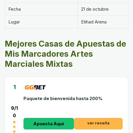
Fecha
21 de octubre
Lugar
Etihad Arena
Mejores Casas de Apuestas de
Mis Marcadores Artes
Marciales Mixtas
1
Paquete de bienvenida hasta 200%
9/1
0
ver reseña
Apuesta Aquí