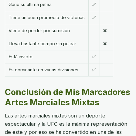
Ganó su última pelea
✅
Tiene un buen promedio de victorias
✅
Viene de perder por sumisión
❌
Lleva bastante tiempo sin pelear
❌
Está invicto
✅
Es dominante en varias divisiones
✅
Conclusión de Mis Marcadores
Artes Marciales Mixtas
Las artes marciales mixtas son un deporte
espectacular y la UFC es la máxima representación
de este y por eso se ha convertido en una de las