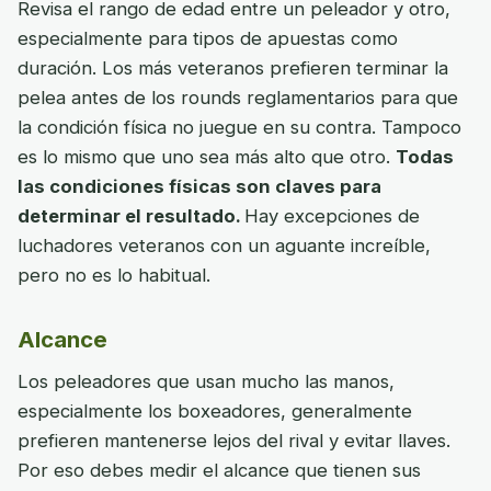
Revisa el rango de edad entre un peleador y otro,
especialmente para tipos de apuestas como
duración. Los más veteranos prefieren terminar la
pelea antes de los rounds reglamentarios para que
la condición física no juegue en su contra. Tampoco
es lo mismo que uno sea más alto que otro.
Todas
las condiciones físicas son claves para
determinar el resultado.
Hay excepciones de
luchadores veteranos con un aguante increíble,
pero no es lo habitual.
Alcance
Los peleadores que usan mucho las manos,
especialmente los boxeadores, generalmente
prefieren mantenerse lejos del rival y evitar llaves.
Por eso debes medir el alcance que tienen sus