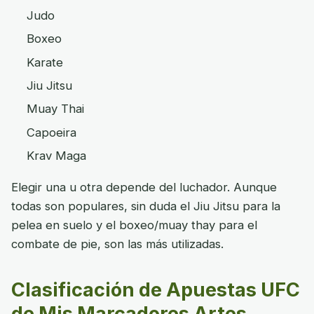
Judo
Boxeo
Karate
Jiu Jitsu
Muay Thai
Capoeira
Krav Maga
Elegir una u otra depende del luchador. Aunque
todas son populares, sin duda el Jiu Jitsu para la
pelea en suelo y el boxeo/muay thay para el
combate de pie, son las más utilizadas.
Clasificación de Apuestas UFC
de Mis Marcadores Artes