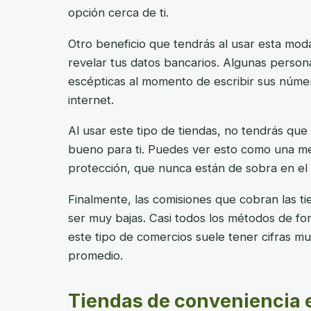
opción cerca de ti.
Otro beneficio que tendrás al usar esta mod
revelar tus datos bancarios. Algunas perso
escépticas al momento de escribir sus núme
internet.
Al usar este tipo de tiendas, no tendrás que
bueno para ti. Puedes ver esto como una me
protección, que nunca están de sobra en el
Finalmente, las comisiones que cobran las t
ser muy bajas. Casi todos los métodos de f
este tipo de comercios suele tener cifras 
promedio.
Tiendas de conveniencia