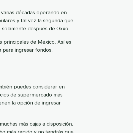
e varias décadas operando en
pulares y tal vez la segunda que
al, solamente después de Oxxo.
s principales de México. Así es
 para ingresar fondos,
mbién puedes considerar en
ercios de supermercado más
enen la opción de ingresar
 muchas más cajas a disposición.
cho más rápido y no tendrás que