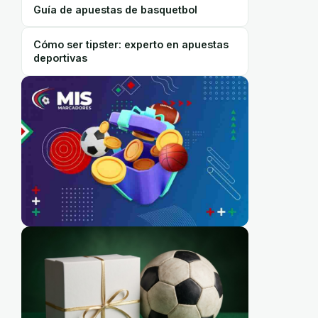
Guía de apuestas de basquetbol
Cómo ser tipster: experto en apuestas
deportivas