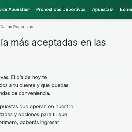
 de Apuestas
Pronósticos Deportivos
Apuestas
Bono
▾
▾
 Casas Deportivas
ia más aceptadas en las
as. El día de hoy te
dos a tu cuenta y que puedas
endas de conveniencia.
apuestas que operan en nuestro
dades y opciones para ti, que
primero, deberás ingresar