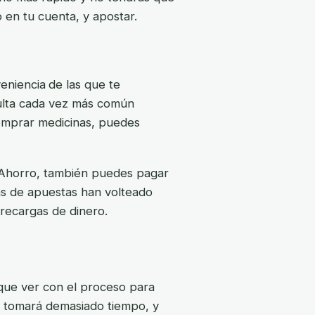
en tu cuenta, y apostar.
veniencia
de las que te
sulta cada vez más común
omprar medicinas, puedes
l Ahorro, también puedes pagar
sas de apuestas han volteado
 recargas de dinero.
 que ver con el proceso para
 tomará demasiado tiempo, y