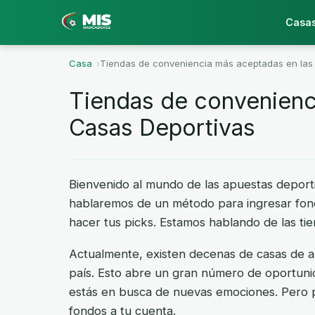
Casas
Casa
›
Tiendas de conveniencia más aceptadas en las
Tiendas de convenienc
Casas Deportivas
Bienvenido al mundo de las apuestas deportiv
hablaremos de un método para ingresar fon
hacer tus picks. Estamos hablando de las ti
Actualmente, existen decenas de casas de 
país. Esto abre un gran número de oportuni
estás en busca de nuevas emociones. Pero 
fondos a tu cuenta.