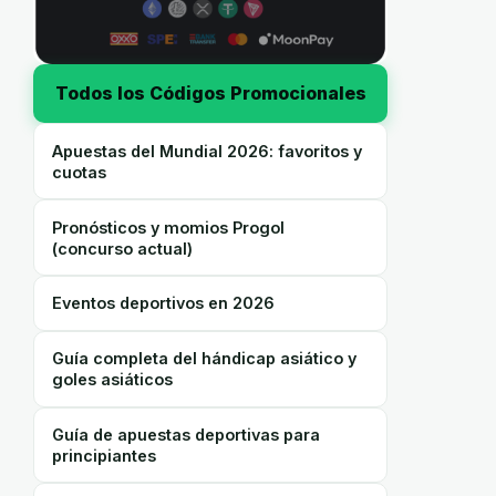
Todos los Códigos Promocionales
Apuestas del Mundial 2026: favoritos y
cuotas
Pronósticos y momios Progol
(concurso actual)
Eventos deportivos en 2026
Guía completa del hándicap asiático y
goles asiáticos
Guía de apuestas deportivas para
principiantes