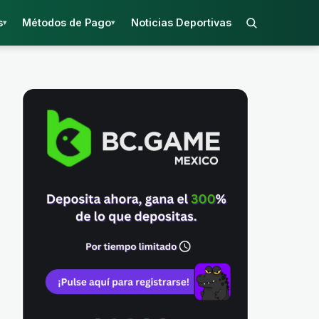
s
Métodos de Pago
Noticias Deportivas
▾
▾