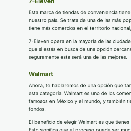
7-Eleven
Esta marca de tiendas de conveniencia tien
nuestro país. Se trata de una de las más po
tiene más comercios en el territorio nacion
7-Eleven opera en la mayoría de las ciudade
que si estás en busca de una opción cercana
seguramente esta será una de las mejores.
Walmart
Ahora, te hablaremos de una opción que ta
esta categoría. Walmart es uno de los com
famosos en México y el mundo, y también ti
fondos.
El beneficio de elegir Walmart es que tienes
Esto significa que el proceso puede ser mu