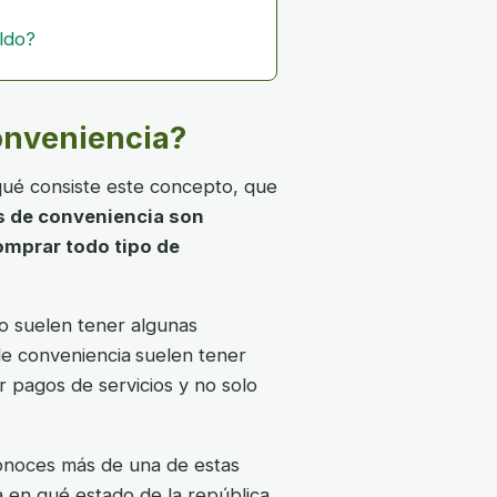
ldo?
onveniencia?
ué consiste este concepto, que
s de conveniencia son
mprar todo tipo de
ro suelen tener algunas
 de conveniencia
suelen tener
r pagos de servicios y no solo
onoces más de una de estas
a en qué estado de la república