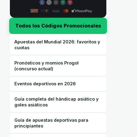
Todos los Códigos Promocionales
Apuestas del Mundial 2026: favoritos y
cuotas
Pronósticos y momios Progol
(concurso actual)
Eventos deportivos en 2026
Guía completa del hándicap asiático y
goles asiáticos
Guía de apuestas deportivas para
principiantes