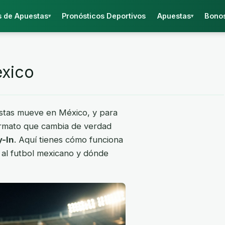
 de Apuestas
Pronósticos Deportivos
Apuestas
Bono
▾
▾
exico
stas mueve en México, y para
ormato que cambia de verdad
y-In
. Aquí tienes cómo funciona
r al futbol mexicano y dónde