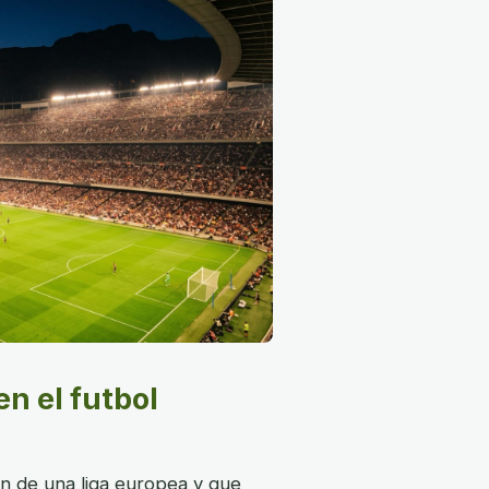
n el futbol
en de una liga europea y que