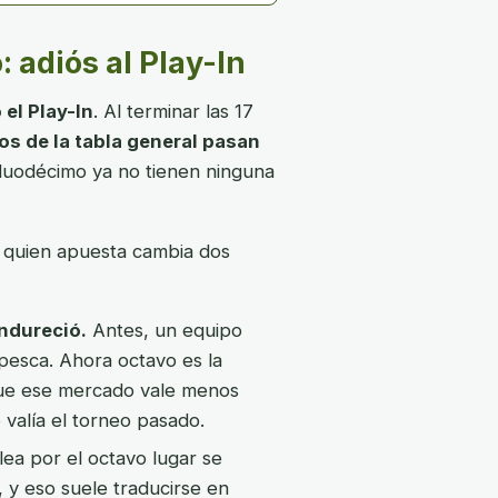
 adiós al Play-In
 el Play-In
. Al terminar las 17
s de la tabla general pasan
duodécimo ya no tienen ninguna
 quien apuesta cambia dos
endureció.
Antes, un equipo
pesca. Ahora octavo es la
 que ese mercado vale menos
 valía el torneo pasado.
ea por el octavo lugar se
 y eso suele traducirse en