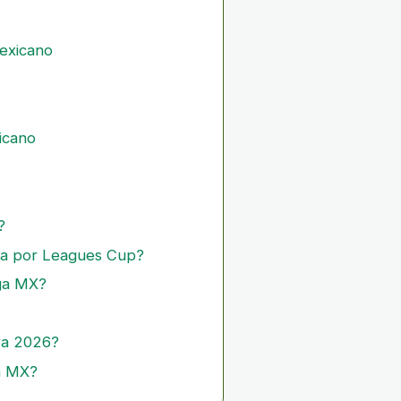
mexicano
o
icano
?
sa por Leagues Cup?
iga MX?
ura 2026?
a MX?