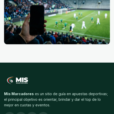
Mis Marcadores
es un sitio de guía en apuestas deportivas;
el principal objetivo es orientar, brindar y dar el top de lo
mejor en cuotas y eventos.