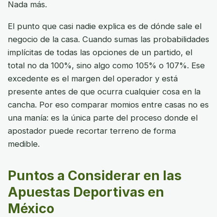
Nada más.
El punto que casi nadie explica es de dónde sale el
negocio de la casa. Cuando sumas las probabilidades
implícitas de todas las opciones de un partido, el
total no da 100%, sino algo como 105% o 107%. Ese
excedente es el margen del operador y está
presente antes de que ocurra cualquier cosa en la
cancha. Por eso comparar momios entre casas no es
una manía: es la única parte del proceso donde el
apostador puede recortar terreno de forma
medible.
Puntos a Considerar en las
Apuestas Deportivas en
México