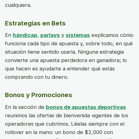
cualquiera.
Estrategias en Bets
En
hándicap
,
parlays
y
sistemas
explicamos cómo
funciona cada tipo de apuesta y, sobre todo, en qué
situación tiene sentido usarla. Ninguna estrategia
convierte una apuesta perdedora en ganadora; lo
que hacen es ayudarte a entender qué estás
comprando con tu dinero.
Bonos y Promociones
En la sección de
bonos de apuestas deportivas
reunimos las ofertas de bienvenida vigentes de los
operadores que cubrimos. Léelas siempre con el
rollover en la mano: un bono de $2,000 con