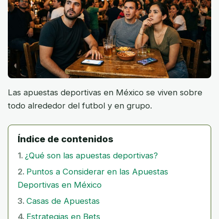
Las apuestas deportivas en México se viven sobre
todo alrededor del futbol y en grupo.
Índice de contenidos
¿Qué son las apuestas deportivas?
Puntos a Considerar en las Apuestas
Deportivas en México
Casas de Apuestas
Estrategias en Bets