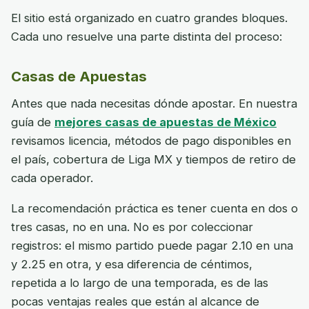
El sitio está organizado en cuatro grandes bloques.
Cada uno resuelve una parte distinta del proceso:
Casas de Apuestas
Antes que nada necesitas dónde apostar. En nuestra
guía de
mejores casas de apuestas de México
revisamos licencia, métodos de pago disponibles en
el país, cobertura de Liga MX y tiempos de retiro de
cada operador.
La recomendación práctica es tener cuenta en dos o
tres casas, no en una. No es por coleccionar
registros: el mismo partido puede pagar 2.10 en una
y 2.25 en otra, y esa diferencia de céntimos,
repetida a lo largo de una temporada, es de las
pocas ventajas reales que están al alcance de