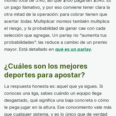
momio total de 5.40, así que $100 pagarían $540. Es
un pago llamativo, y por eso conviene tener clara la
otra mitad de la operación: para cobrar tienen que
acertar
todas
. Multiplicar momios también multiplica
el riesgo, y la probabilidad de ganar cae con cada
selección que agregas. Un parlay no “aumenta tus
probabilidades”: las reduce a cambio de un premio
mayor. Está detallado en
qué es un parlay
.
¿Cuáles son los mejores
deportes para apostar?
La respuesta honesta es: aquel que ya sigues. Si
conoces una liga, sabes cuándo un equipo llega
desgastado, qué significa una baja concreta o cómo
le pega jugar en la altura. Ese conocimiento vale más
que cualquier sistema, y es lo único que de verdad