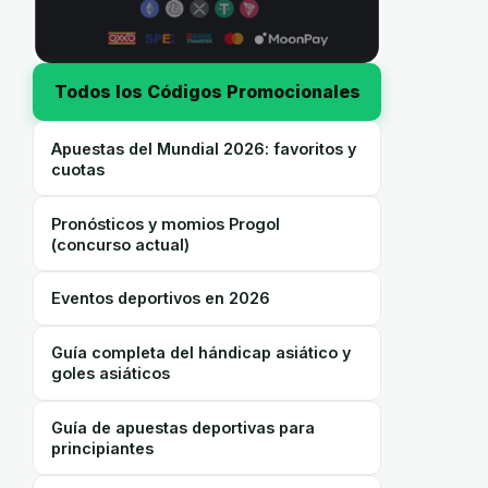
Todos los Códigos Promocionales
Apuestas del Mundial 2026: favoritos y
cuotas
Pronósticos y momios Progol
(concurso actual)
Eventos deportivos en 2026
Guía completa del hándicap asiático y
goles asiáticos
Guía de apuestas deportivas para
principiantes