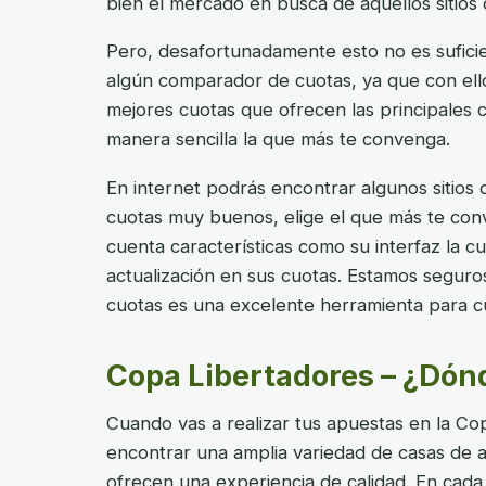
bien el mercado en busca de aquellos sitios
Pero, desafortunadamente esto no es sufic
algún comparador de cuotas, ya que con ell
mejores cuotas que ofrecen las principales 
manera sencilla la que más te convenga.
En internet podrás encontrar algunos sitio
cuotas muy buenos, elige el que más te co
cuenta características como su interfaz la cu
actualización en sus cuotas. Estamos segur
cuotas es una excelente herramienta para c
Copa Libertadores – ¿Dón
Cuando vas a realizar tus apuestas en la C
encontrar una amplia variedad de casas de 
ofrecen una experiencia de calidad. En cada