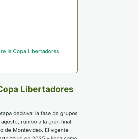
bre la Copa Libertadores
Copa Libertadores
apa decisiva: la fase de grupos
 agosto, rumbo a la gran final
io de Montevideo. El vigente
to título en 2025 y llega como