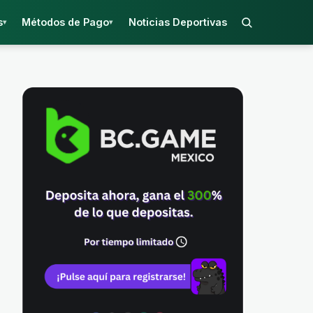
s
Métodos de Pago
Noticias Deportivas
▾
▾