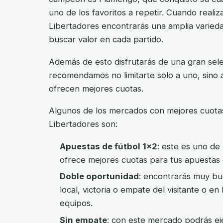
uno de los favoritos a repetir. Cuando reali
Libertadores encontrarás una amplia varied
buscar valor en cada partido.
Además de esto disfrutarás de una gran sel
recomendamos no limitarte solo a uno, sino
ofrecen mejores cuotas.
Algunos de los mercados con mejores cuota
Libertadores son:
Apuestas de fútbol 1×2
: este es uno de
ofrece mejores cuotas para tus apuestas
Doble oportunidad
: encontrarás muy bu
local, victoria o empate del visitante o en
equipos.
Sin empate
: con este mercado podrás ej