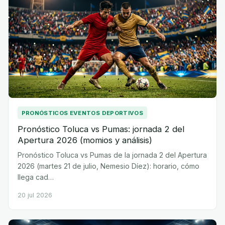
PRONÓSTICOS EVENTOS DEPORTIVOS
Pronóstico Toluca vs Pumas: jornada 2 del
Apertura 2026 (momios y análisis)
Pronóstico Toluca vs Pumas de la jornada 2 del Apertura
2026 (martes 21 de julio, Nemesio Díez): horario, cómo
llega cad…
20 jul 2026