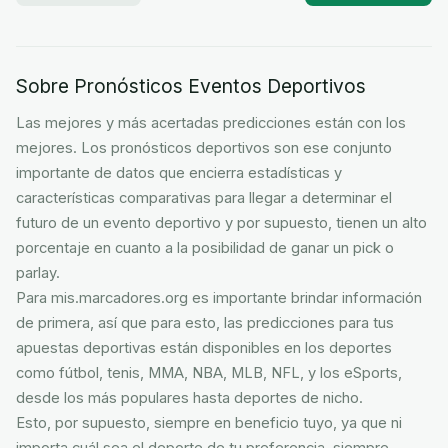
Sobre Pronósticos Eventos Deportivos
Las mejores y más acertadas predicciones están con los
mejores. Los pronósticos deportivos son ese conjunto
importante de datos que encierra estadísticas y
características comparativas para llegar a determinar el
futuro de un evento deportivo y por supuesto, tienen un alto
porcentaje en cuanto a la posibilidad de ganar un pick o
parlay.
Para mis.marcadores.org es importante brindar información
de primera, así que para esto, las predicciones para tus
apuestas deportivas están disponibles en los deportes
como fútbol, tenis, MMA, NBA, MLB, NFL, y los eSports,
desde los más populares hasta deportes de nicho.
Esto, por supuesto, siempre en beneficio tuyo, ya que ni
importa cuál sea el deporte de tu preferencia, siempre