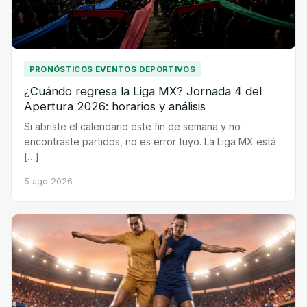
PRONÓSTICOS EVENTOS DEPORTIVOS
¿Cuándo regresa la Liga MX? Jornada 4 del
Apertura 2026: horarios y análisis
Si abriste el calendario este fin de semana y no
encontraste partidos, no es error tuyo. La Liga MX está
[…]
5 ago 2026