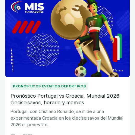
PRONÓSTICOS EVENTOS DEPORTIVOS
Pronóstico Portugal vs Croacia, Mundial 2026:
dieciseisavos, horario y momios
Portugal, con Cristiano Ronaldo, se mide a una
experimentada Croacia en los dieciseisavos del Mundial
2026 el jueves 2 d…