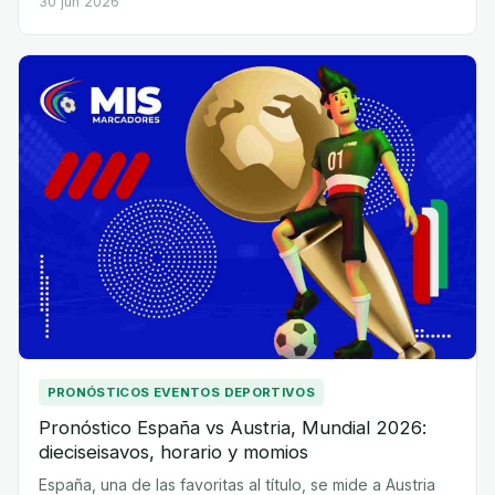
30 jun 2026
PRONÓSTICOS EVENTOS DEPORTIVOS
Pronóstico España vs Austria, Mundial 2026:
dieciseisavos, horario y momios
España, una de las favoritas al título, se mide a Austria