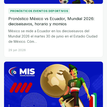
PRONÓSTICOS EVENTOS DEPORTIVOS
Pronóstico México vs Ecuador, Mundial 2026:
dieciseisavos, horario y momios
México se mide a Ecuador en los dieciseisavos del
Mundial 2026 el martes 30 de junio en el Estadio Ciudad
de México. Cóm…
29 jun 2026