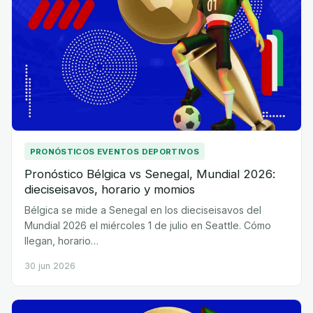
PRONÓSTICOS EVENTOS DEPORTIVOS
Pronóstico Bélgica vs Senegal, Mundial 2026:
dieciseisavos, horario y momios
Bélgica se mide a Senegal en los dieciseisavos del
Mundial 2026 el miércoles 1 de julio en Seattle. Cómo
llegan, horario…
30 jun 2026