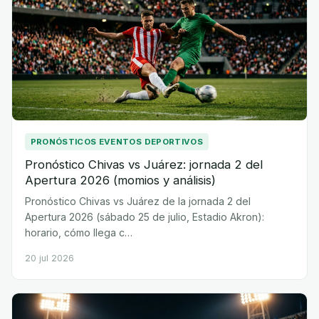
PRONÓSTICOS EVENTOS DEPORTIVOS
Pronóstico Chivas vs Juárez: jornada 2 del
Apertura 2026 (momios y análisis)
Pronóstico Chivas vs Juárez de la jornada 2 del
Apertura 2026 (sábado 25 de julio, Estadio Akron):
horario, cómo llega c…
20 jul 2026