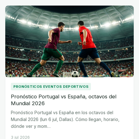
PRONÓSTICOS EVENTOS DEPORTIVOS
Pronóstico Portugal vs España, octavos del
Mundial 2026
Pronóstico Portugal vs España en los octavos del
Mundial 2026 (lun 6 jul, Dallas). Cómo llegan, horario,
dónde ver y mom…
3 jul 2026