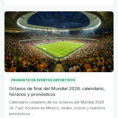
PRONÓSTICOS EVENTOS DEPORTIVOS
Octavos de final del Mundial 2026: calendario,
horarios y pronósticos
Calendario completo de los octavos del Mundial 2026
(4-7 jul): horarios en México, sedes, cruces y nuestros
pronósticos …