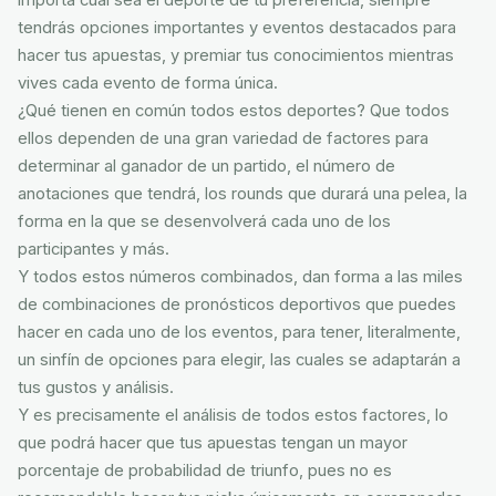
tendrás opciones importantes y eventos destacados para
hacer tus apuestas, y premiar tus conocimientos mientras
vives cada evento de forma única.
¿Qué tienen en común todos estos deportes? Que todos
ellos dependen de una gran variedad de factores para
determinar al ganador de un partido, el número de
anotaciones que tendrá, los rounds que durará una pelea, la
forma en la que se desenvolverá cada uno de los
participantes y más.
Y todos estos números combinados, dan forma a las miles
de combinaciones de pronósticos deportivos que puedes
hacer en cada uno de los eventos, para tener, literalmente,
un sinfín de opciones para elegir, las cuales se adaptarán a
tus gustos y análisis.
Y es precisamente el análisis de todos estos factores, lo
que podrá hacer que tus apuestas tengan un mayor
porcentaje de probabilidad de triunfo, pues no es