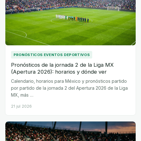
PRONÓSTICOS EVENTOS DEPORTIVOS
Pronósticos de la jornada 2 de la Liga MX
(Apertura 2026): horarios y dónde ver
Calendario, horarios para México y pronósticos partido
por partido de la jornada 2 del Apertura 2026 de la Liga
MX, más …
21 jul 2026