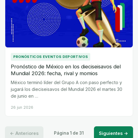
PRONÓSTICOS EVENTOS DEPORTIVOS
Pronóstico de México en los dieciseisavos del
Mundial 2026: fecha, rival y momios
México terminó líder del Grupo A con paso perfecto y
jugará los dieciseisavos del Mundial 2026 el martes 30
de junio en …
26 jun 2026
← Anteriores
Página 1 de 31
Siguientes →