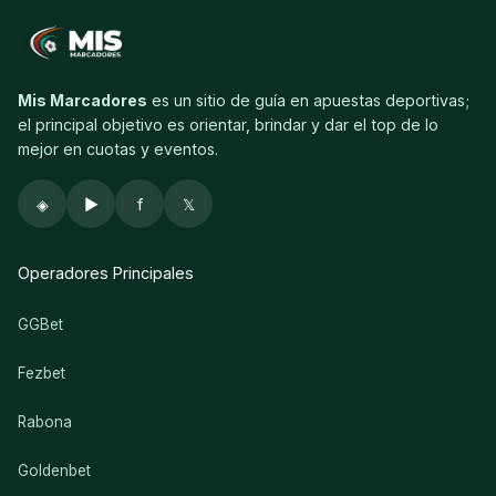
Mis Marcadores
es un sitio de guía en apuestas deportivas;
el principal objetivo es orientar, brindar y dar el top de lo
mejor en cuotas y eventos.
◈
▶
f
𝕏
Operadores Principales
GGBet
Fezbet
Rabona
Goldenbet