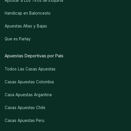
Apostar a Los Tiros de Esquina
Handicap en Baloncesto
Apuestas Altas y Bajas
Que es Parlay
Apuestas Deportivas por País
Todos Las Casas Apuestas
Casas Apuestas Colombia
Casa Apuestas Argantina
Casas Apuestas Chile
Casas Apuestas Peru