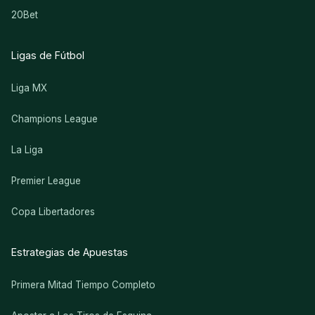
20Bet
Ligas de Fútbol
Liga MX
Champions League
La Liga
Premier League
Copa Libertadores
Estrategias de Apuestas
Primera Mitad Tiempo Completo