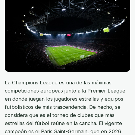
La Champions League es una de las máximas
competiciones europeas junto a la Premier League
en donde juegan los jugadores estrellas y equipos
futbolísticos de más trascendencia. De hecho, se
considera que es el torneo de clubes que más
estrellas del fútbol reúne en la cancha. El vigente
campeón es el Paris Saint-Germain, que en 2026