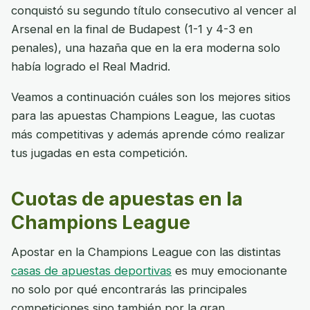
conquistó su segundo título consecutivo al vencer al
Arsenal en la final de Budapest (1-1 y 4-3 en
penales), una hazaña que en la era moderna solo
había logrado el Real Madrid.
Veamos a continuación cuáles son los mejores sitios
para las apuestas Champions League, las cuotas
más competitivas y además aprende cómo realizar
tus jugadas en esta competición.
Cuotas de apuestas en la
Champions League
Apostar en la Champions League con las distintas
casas de apuestas deportivas
es muy emocionante
no solo por qué encontrarás las principales
competiciones sino también por la gran