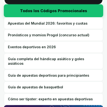
Todos los Códigos Promocionales
Apuestas del Mundial 2026: favoritos y cuotas
Pronósticos y momios Progol (concurso actual)
Eventos deportivos en 2026
Guía completa del hándicap asiático y goles
asiáticos
Guía de apuestas deportivas para principiantes
Guía de apuestas de basquetbol
Cómo ser tipster: experto en apuestas deportivas