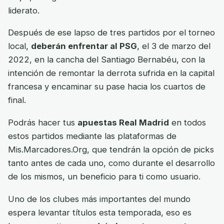
liderato.
Después de ese lapso de tres partidos por el torneo
local,
deberán enfrentar al PSG
, el 3 de marzo del
2022, en la cancha del Santiago Bernabéu, con la
intención de remontar la derrota sufrida en la capital
francesa y encaminar su pase hacia los cuartos de
final.
Podrás hacer tus
apuestas Real Madrid
en todos
estos partidos mediante las plataformas de
Mis.Marcadores.Org, que tendrán la opción de picks
tanto antes de cada uno, como durante el desarrollo
de los mismos, un beneficio para ti como usuario.
Uno de los clubes más importantes del mundo
espera levantar títulos esta temporada, eso es