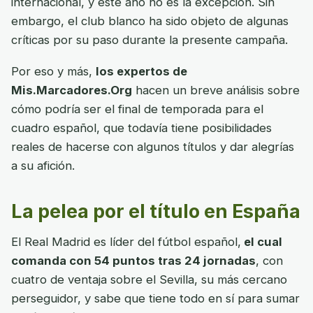
internacional, y este año no es la excepción. Sin
embargo, el club blanco ha sido objeto de algunas
críticas por su paso durante la presente campaña.
Por eso y más,
los expertos de
Mis.Marcadores.Org
hacen un breve análisis sobre
cómo podría ser el final de temporada para el
cuadro español, que todavía tiene posibilidades
reales de hacerse con algunos títulos y dar alegrías
a su afición.
La pelea por el título en España
El Real Madrid es líder del fútbol español,
el cual
comanda con 54 puntos tras 24 jornadas
, con
cuatro de ventaja sobre el Sevilla, su más cercano
perseguidor, y sabe que tiene todo en sí para sumar