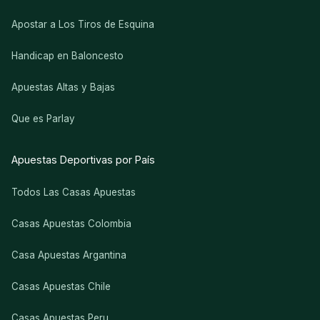
Apostar a Los Tiros de Esquina
Handicap en Baloncesto
Apuestas Altas y Bajas
Que es Parlay
Apuestas Deportivas por País
Todos Las Casas Apuestas
Casas Apuestas Colombia
Casa Apuestas Argantina
Casas Apuestas Chile
Casas Apuestas Peru