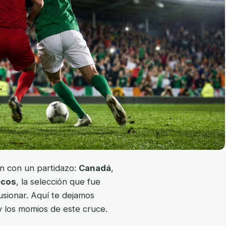
n con un partidazo:
Canadá
,
ecos
, la selección que fue
lusionar. Aquí te dejamos
y los momios de este cruce.