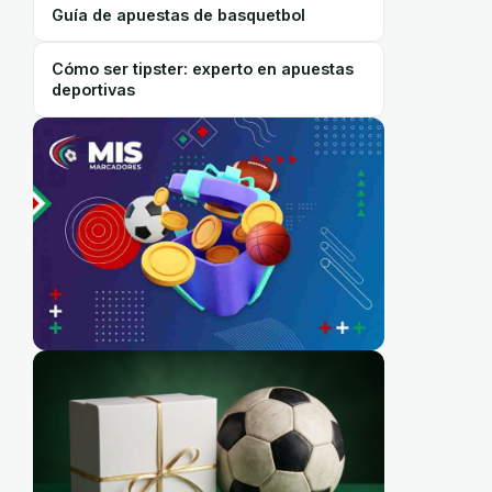
Guía de apuestas de basquetbol
Cómo ser tipster: experto en apuestas
deportivas