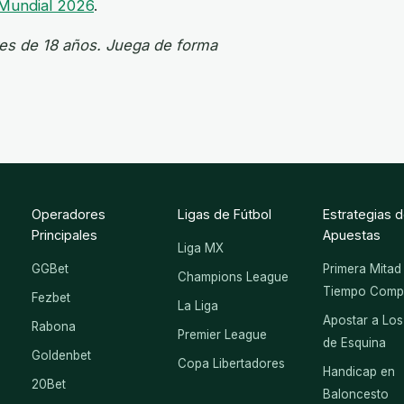
 Mundial 2026
.
es de 18 años. Juega de forma
Operadores
Ligas de Fútbol
Estrategias 
Principales
Apuestas
Liga MX
GGBet
Primera Mitad
Champions League
Tiempo Comp
Fezbet
La Liga
Apostar a Los
Rabona
Premier League
de Esquina
Goldenbet
Copa Libertadores
Handicap en
20Bet
Baloncesto