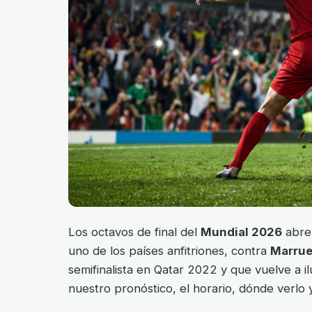
Los octavos de final del
Mundial 2026
abre
uno de los países anfitriones, contra
Marru
semifinalista en Qatar 2022 y que vuelve a i
nuestro pronóstico, el horario, dónde verlo 