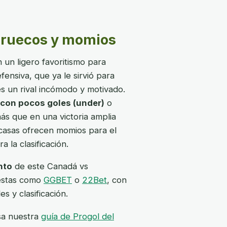
rruecos y momios
n un ligero favoritismo para
fensiva, que ya le sirvió para
es un rival incómodo y motivado.
 con pocos goles (under)
o
ás que en una victoria amplia
s casas ofrecen momios para el
 la clasificación.
nto
de este Canadá vs
uestas como
GGBET
o
22Bet
, con
s y clasificación.
isa nuestra
guía de Progol del