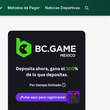
s
Métodos de Pago
Noticias Deportivas
▾
▾