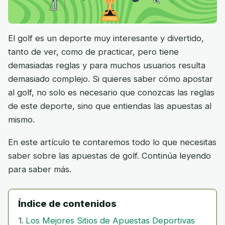
El golf es un deporte muy interesante y divertido,
tanto de ver, como de practicar, pero tiene
demasiadas reglas y para muchos usuarios resulta
demasiado complejo. Si quieres saber cómo apostar
al golf, no solo es necesario que conozcas las reglas
de este deporte, sino que entiendas las apuestas al
mismo.
En este artículo te contaremos todo lo que necesitas
saber sobre las apuestas de golf. Continúa leyendo
para saber más.
Índice de contenidos
Los Mejores Sitios de Apuestas Deportivas