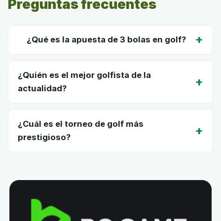
Preguntas frecuentes
+
¿Qué es la apuesta de 3 bolas en golf?
¿Quién es el mejor golfista de la
+
actualidad?
¿Cuál es el torneo de golf más
+
prestigioso?