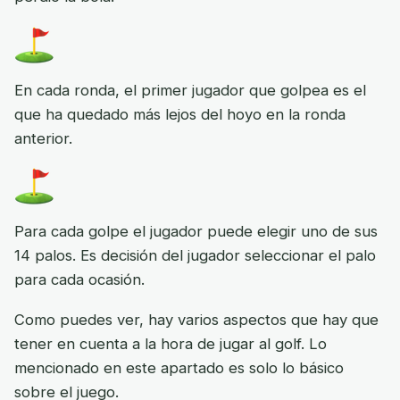
En cada ronda, el primer jugador que golpea es el
que ha quedado más lejos del hoyo en la ronda
anterior.
Para cada golpe el jugador puede elegir uno de sus
14 palos. Es decisión del jugador seleccionar el palo
para cada ocasión.
Como puedes ver, hay varios aspectos que hay que
tener en cuenta a la hora de jugar al golf. Lo
mencionado en este apartado es solo lo básico
sobre el juego.