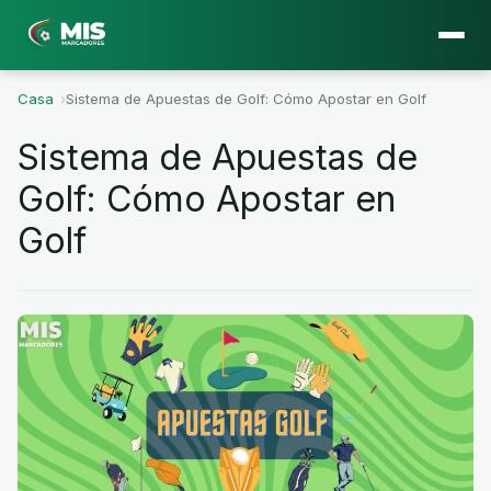
Casa
›
Sistema de Apuestas de Golf: Cómo Apostar en Golf
Sistema de Apuestas de
Golf: Cómo Apostar en
Golf