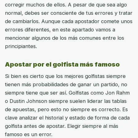
corregir muchos de ellos. A pesar de que sea algo
normal, debes ser consciente de tus errores y tratar
de cambiarlos. Aunque cada apostador comete unos
errores diferentes, en este apartado vamos a
mencionar algunos de los más comunes entre los
principiantes.
Apostar por el golfista más famoso
Si bien es cierto que los mejores golfistas siempre
tienen más probabilidades de ganar un partido, no
siempre tiene que ser así. Golfistas como Jon Rahm
o Dustin Johnson siempre suelen liderar las tablas
de apuestas, pero esto no siempre es correcto. Es
clave analizar el historial y estado de forma de cada
golfista antes de apostar. Elegir siempre al más
famoso es un error.