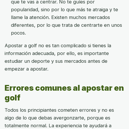
que te vas a centrar. No te guíes por
popularidad, sino por lo que más te atraiga y te
llame la atención. Existen muchos mercados
diferentes, por lo que trata de centrarte en unos
pocos.
Apostar a golf no es tan complicado si tienes la
información adecuada, por ello, es importante
estudiar un deporte y sus mercados antes de
empezar a apostar.
Errores comunes al apostar en
golf
Todos los principiantes cometen errores y no es
algo de lo que debas avergonzarte, porque es
totalmente normal. La experiencia te ayudará a