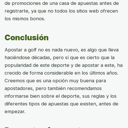
de promociones de una casa de apuestas antes de
registrarte, ya que no todos los sitios web ofrecen
los mismos bonos.
Conclusión
Apostar a golf no es nada nuevo, es algo que lleva
haciéndose décadas, pero sí que es cierto que la
popularidad de este deporte y de apostar a este, ha
crecido de forma considerable en los últimos años.
Creemos que es una opción muy buena para
apostadores, pero también recomendamos
informarse bien sobre el deporte, sus reglas y los
diferentes tipos de apuestas que existen, antes de
empezar.