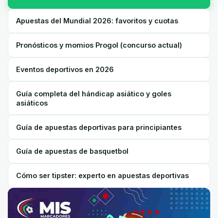
Apuestas del Mundial 2026: favoritos y cuotas
Pronósticos y momios Progol (concurso actual)
Eventos deportivos en 2026
Guía completa del hándicap asiático y goles
asiáticos
Guía de apuestas deportivas para principiantes
Guía de apuestas de basquetbol
Cómo ser tipster: experto en apuestas deportivas