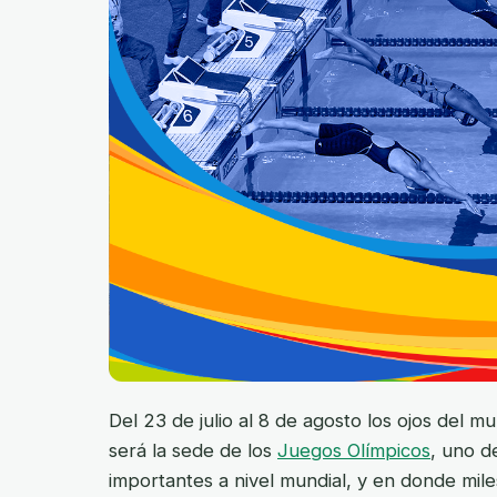
Del 23 de julio al 8 de agosto los ojos del 
será la sede de los
Juegos Olímpicos
, uno d
importantes a nivel mundial, y en donde mile