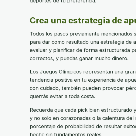
deportes de tu preferencia.
Crea una estrategia de ap
Todos los pasos previamente mencionados 
para dar como resultado una estrategia de a
evaluar y planificar de forma estructurada p
correctos, y puedas ganar mucho dinero.
Los Juegos Olímpicos representan una gran
tendencia positiva en tu experiencia de apue
con cuidado, también pueden provocar pérdi
querrás evitar a toda costa.
Recuerda que cada pick bien estructurado y 
y no solo en corazonadas o la calentura del
porcentaje de probabilidad de resultar exi
hecho sin fundamentos reales.