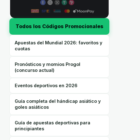
Todos los Códigos Promocionales
Apuestas del Mundial 2026: favoritos y
cuotas
Pronósticos y momios Progol
(concurso actual)
Eventos deportivos en 2026
Guía completa del hándicap asiático y
goles asiáticos
Guía de apuestas deportivas para
principiantes