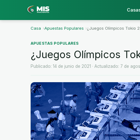
Casas
Casa
›
Apuestas Populares
›
¿Juegos Olímpicos Tokio 
APUESTAS POPULARES
¿Juegos Olímpicos Tok
Publicado: 14 de junio de 2021
· Actualizado: 7 de ago