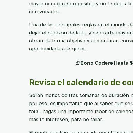
mayor conocimiento posible y no te dejes ll
corazonadas.
Una de las principales reglas en el mundo d
dejar el corazón de lado, y centrarte más en 
obran de forma objetiva y aumentarán cons
oportunidades de ganar.
🎁
Bono Codere Hasta 
Revisa el calendario de c
Serán menos de tres semanas de duración la
por eso, es importante que al saber que se
total, hagas una importante labor de calend
más te interesen, para no fallar.
El punto positivo es que cada evento suele l