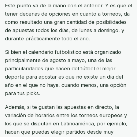
Este punto va de la mano con el anterior. Y es que el
tener decenas de opciones en cuanto a torneos, da
como resultado una gran cantidad de posibilidades
de apuestas todos los días, de lunes a domingo, y
durante prácticamente todo el año.
Si bien el calendario futbolístico está organizado
principalmente de agosto a mayo, una de las
particularidades que hacen del fútbol el mejor
deporte para apostar es que no existe un día del
año en el que no haya, cuando menos, una opción
para tus picks.
Además, si te gustan las apuestas en directo, la
variación de horarios entre los torneos europeos y
los que se disputan en Latinoamérica, por ejemplo,
hacen que puedas elegir partidos desde muy