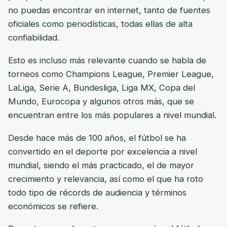
no puedas encontrar en internet, tanto de fuentes
oficiales como periodísticas, todas ellas de alta
confiabilidad.
Esto es incluso más relevante cuando se habla de
torneos como Champions League, Premier League,
LaLiga, Serie A, Bundesliga, Liga MX, Copa del
Mundo, Eurocopa y algunos otros más, que se
encuentran entre los más populares a nivel mundial.
Desde hace más de 100 años, el fútbol se ha
convertido en el deporte por excelencia a nivel
mundial, siendo el más practicado, el de mayor
crecimiento y relevancia, así como el que ha roto
todo tipo de récords de audiencia y términos
económicos se refiere.