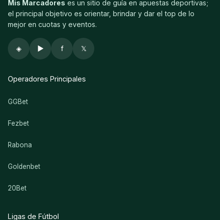
Mis Marcadores
es un sitio de guía en apuestas deportivas;
el principal objetivo es orientar, brindar y dar el top de lo
mejor en cuotas y eventos.
◈
▶
f
𝕏
Operadores Principales
GGBet
Fezbet
Rabona
Goldenbet
20Bet
Ligas de Fútbol