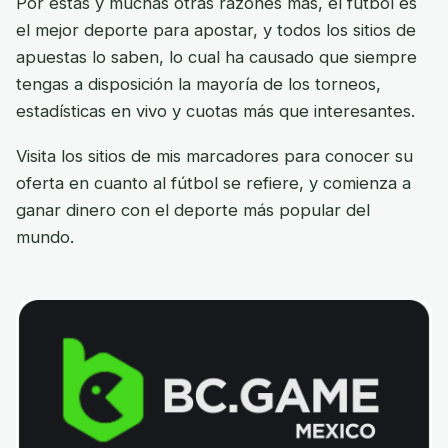
Por estas y muchas otras razones más, el fútbol es
el mejor deporte para apostar, y todos los sitios de
apuestas lo saben, lo cual ha causado que siempre
tengas a disposición la mayoría de los torneos,
estadísticas en vivo y cuotas más que interesantes.
Visita los sitios de mis marcadores para conocer su
oferta en cuanto al fútbol se refiere, y comienza a
ganar dinero con el deporte más popular del
mundo.