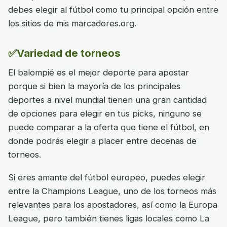
debes elegir al fútbol como tu principal opción entre
los sitios de mis marcadores.org.
✅Variedad de torneos
El balompié es el mejor deporte para apostar
porque si bien la mayoría de los principales
deportes a nivel mundial tienen una gran cantidad
de opciones para elegir en tus picks, ninguno se
puede comparar a la oferta que tiene el fútbol, en
donde podrás elegir a placer entre decenas de
torneos.
Si eres amante del fútbol europeo, puedes elegir
entre la Champions League, uno de los torneos más
relevantes para los apostadores, así como la Europa
League, pero también tienes ligas locales como La