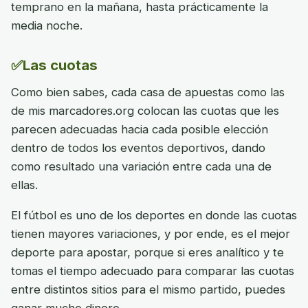
temprano en la mañana, hasta prácticamente la
media noche.
✅Las cuotas
Como bien sabes, cada casa de apuestas como las
de mis marcadores.org colocan las cuotas que les
parecen adecuadas hacia cada posible elección
dentro de todos los eventos deportivos, dando
como resultado una variación entre cada una de
ellas.
El fútbol es uno de los deportes en donde las cuotas
tienen mayores variaciones, y por ende, es el mejor
deporte para apostar, porque si eres analítico y te
tomas el tiempo adecuado para comparar las cuotas
entre distintos sitios para el mismo partido, puedes