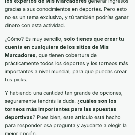
los expertos de Mis Marcadores
generar ingresos
gracias a sus conocimientos en deportes. Pero esto
no es un tema exclusivo, y tú también podrías ganar
dinero con esta actividad.
¿Cómo? Es muy sencillo,
solo tienes que crear tu
cuenta en cualquiera de los sitios de Mis
Marcadores
, que tienen cobertura de
prácticamente todos los deportes y los torneos más
importantes a nivel mundial, para que puedas crear
tus picks.
Y habiendo una cantidad tan grande de opciones,
seguramente tendrás la duda, ¿
cuáles son los
torneos más importantes para las apuestas
deportivas
? Pues bien, este artículo está hecho
para responder esa pregunta y ayudarte a elegir la
mejor opción.