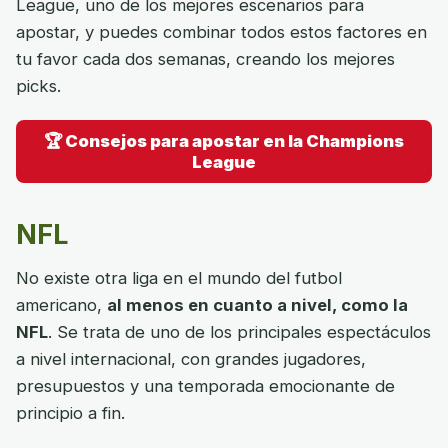
League, uno de los mejores escenarios para
apostar, y puedes combinar todos estos factores en
tu favor cada dos semanas, creando los mejores
picks.
🏆
Consejos para apostar en la Champions
League
NFL
No existe otra liga en el mundo del futbol
americano,
al menos en cuanto a nivel, como la
NFL
. Se trata de uno de los principales espectáculos
a nivel internacional, con grandes jugadores,
presupuestos y una temporada emocionante de
principio a fin.