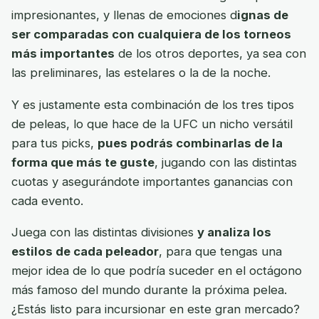
impresionantes, y llenas de emociones d
ignas de
ser comparadas con cualquiera de los torneos
más importantes
de los otros deportes, ya sea con
las preliminares, las estelares o la de la noche.
Y es justamente esta combinación de los tres tipos
de peleas, lo que hace de la UFC un nicho versátil
para tus picks,
pues podrás combinarlas de la
forma que más te guste
, jugando con las distintas
cuotas y asegurándote importantes ganancias con
cada evento.
Juega con las distintas divisiones
y analiza los
estilos de cada peleador
, para que tengas una
mejor idea de lo que podría suceder en el octágono
más famoso del mundo durante la próxima pelea.
¿Estás listo para incursionar en este gran mercado?