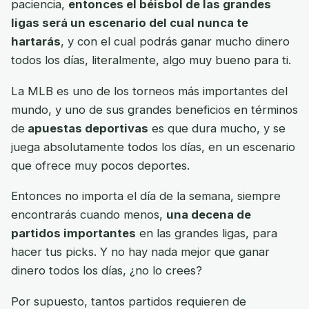
paciencia,
entonces el béisbol de las grandes
ligas será un escenario del cual nunca te
hartarás
, y con el cual podrás ganar mucho dinero
todos los días, literalmente, algo muy bueno para ti.
La MLB es uno de los torneos más importantes del
mundo, y uno de sus grandes beneficios en términos
de
apuestas deportivas
es que dura mucho, y se
juega absolutamente todos los días, en un escenario
que ofrece muy pocos deportes.
Entonces no importa el día de la semana, siempre
encontrarás cuando menos,
una decena de
partidos importantes
en las grandes ligas, para
hacer tus picks. Y no hay nada mejor que ganar
dinero todos los días, ¿no lo crees?
Por supuesto, tantos partidos requieren de