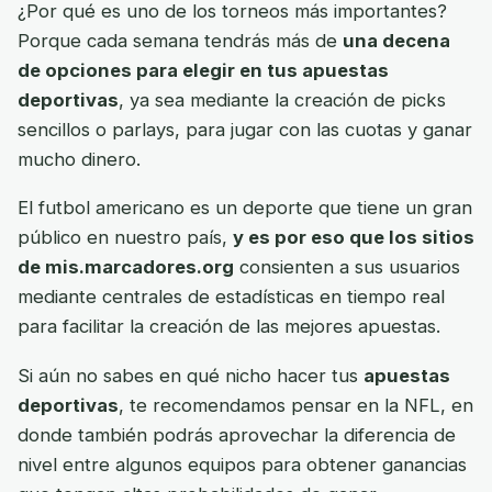
¿Por qué es uno de los torneos más importantes?
Porque cada semana tendrás más de
una decena
de opciones para elegir en tus apuestas
deportivas
, ya sea mediante la creación de picks
sencillos o parlays, para jugar con las cuotas y ganar
mucho dinero.
El futbol americano es un deporte que tiene un gran
público en nuestro país,
y es por eso que los sitios
de mis.marcadores.org
consienten a sus usuarios
mediante centrales de estadísticas en tiempo real
para facilitar la creación de las mejores apuestas.
Si aún no sabes en qué nicho hacer tus
apuestas
deportivas
, te recomendamos pensar en la NFL, en
donde también podrás aprovechar la diferencia de
nivel entre algunos equipos para obtener ganancias