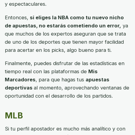
y espectaculares.
Entonces,
si eliges la NBA como tu nuevo nicho
de apuestas, no estarás cometiendo un error,
ya
que muchos de los expertos aseguran que se trata
de uno de los deportes que tienen mayor facilidad
para acertar en los picks, algo bueno para ti.
Finalmente, puedes disfrutar de las estadísticas en
tiempo real con las plataformas de
Mis
Marcadores
, para que hagas tus
apuestas
deportivas
al momento, aprovechando ventanas de
oportunidad con el desarrollo de los partidos.
MLB
Si tu perfil apostador es mucho más analítico y con