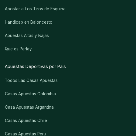
Apostar a Los Tiros de Esquina
Handicap en Baloncesto
Apuestas Altas y Bajas
Que es Parlay
Apuestas Deportivas por País
Todos Las Casas Apuestas
Casas Apuestas Colombia
Casa Apuestas Argantina
Casas Apuestas Chile
Casas Apuestas Peru