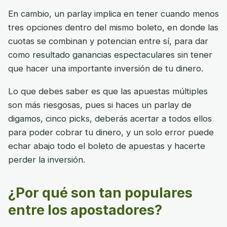
En cambio, un parlay implica en tener cuando menos
tres opciones dentro del mismo boleto, en donde las
cuotas se combinan y potencian entre sí, para dar
como resultado ganancias espectaculares sin tener
que hacer una importante inversión de tu dinero.
Lo que debes saber es que las apuestas múltiples
son más riesgosas, pues si haces un parlay de
digamos, cinco picks, deberás acertar a todos ellos
para poder cobrar tu dinero, y un solo error puede
echar abajo todo el boleto de apuestas y hacerte
perder la inversión.
¿Por qué son tan populares
entre los apostadores?