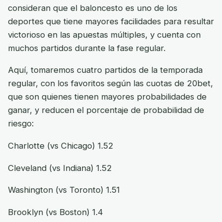
consideran que el baloncesto es uno de los
deportes que tiene mayores facilidades para resultar
victorioso en las apuestas múltiples, y cuenta con
muchos partidos durante la fase regular.
Aquí, tomaremos cuatro partidos de la temporada
regular, con los favoritos según las cuotas de 20bet,
que son quienes tienen mayores probabilidades de
ganar, y reducen el porcentaje de probabilidad de
riesgo:
Charlotte (vs Chicago) 1.52
Cleveland (vs Indiana) 1.52
Washington (vs Toronto) 1.51
Brooklyn (vs Boston) 1.4