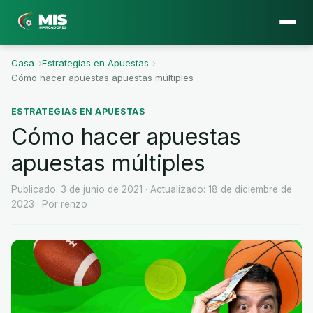
Casa
›
Estrategias en Apuestas
›
Cómo hacer apuestas apuestas múltiples
ESTRATEGIAS EN APUESTAS
Cómo hacer apuestas
apuestas múltiples
Publicado: 3 de junio de 2021
· Actualizado: 18 de diciembre de
2023
· Por renzo