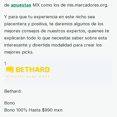
de
apuestas
MX como los de mis.marcadores.org.
Y para que tu experiencia en este nicho sea
placentera y positiva, te daremos algunos de los
mejores consejos de nuestros expertos, quienes te
explicarán todo lo que necesitas saber sobre esta
interesante y divertida modalidad para crear los
mejores picks.
1
Bethard
Bono
Bono 100% Hasta $990 mxn