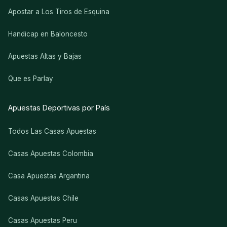
Apostar a Los Tiros de Esquina
Handicap en Baloncesto
Apuestas Altas y Bajas
Que es Parlay
Apuestas Deportivas por País
Todos Las Casas Apuestas
Casas Apuestas Colombia
Casa Apuestas Argantina
Casas Apuestas Chile
Casas Apuestas Peru