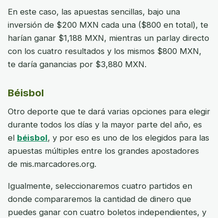
En este caso, las apuestas sencillas, bajo una
inversión de $200 MXN cada una ($800 en total), te
harían ganar $1,188 MXN, mientras un parlay directo
con los cuatro resultados y los mismos $800 MXN,
te daría ganancias por $3,880 MXN.
Béisbol
Otro deporte que te dará varias opciones para elegir
durante todos los días y la mayor parte del año, es
el
béisbol
, y por eso es uno de los elegidos para las
apuestas múltiples entre los grandes apostadores
de mis.marcadores.org.
Igualmente, seleccionaremos cuatro partidos en
donde compararemos la cantidad de dinero que
puedes ganar con cuatro boletos independientes, y