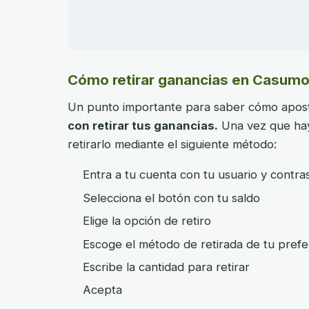
Cómo retirar ganancias en Casum
Un punto importante para saber cómo apo
con retirar tus ganancias.
Una vez que hay
retirarlo mediante el siguiente método:
Entra a tu cuenta con tu usuario y contr
Selecciona el botón con tu saldo
Elige la opción de retiro
Escoge el método de retirada de tu prefe
Escribe la cantidad para retirar
Acepta