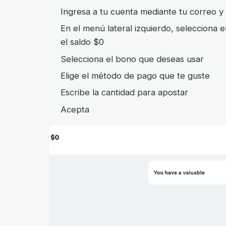
Ingresa a tu cuenta mediante tu correo y
En el menú lateral izquierdo, selecciona
el saldo $0
Selecciona el bono que deseas usar
Elige el método de pago que te guste
Escribe la cantidad para apostar
Acepta