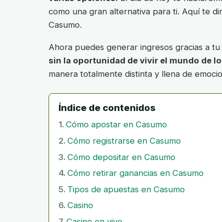
como una gran alternativa para ti. Aquí te 
Casumo.
Ahora puedes generar ingresos gracias a tu 
sin la oportunidad de vivir el mundo de l
manera totalmente distinta y llena de emoci
Índice de contenidos
Cómo apostar en Casumo
Cómo registrarse en Casumo
Cómo depositar en Casumo
Cómo retirar ganancias en Casumo
Tipos de apuestas en Casumo
Casino
Casino en vivo