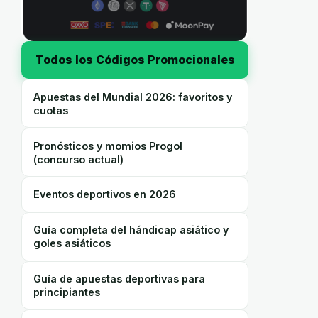
Todos los Códigos Promocionales
Apuestas del Mundial 2026: favoritos y
cuotas
Pronósticos y momios Progol
(concurso actual)
Eventos deportivos en 2026
Guía completa del hándicap asiático y
goles asiáticos
Guía de apuestas deportivas para
principiantes