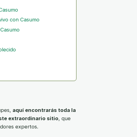
 Casumo
vivo con Casumo
n Casumo
blecido
upes,
aquí encontrarás toda la
te extraordinario sitio
, que
adores expertos.