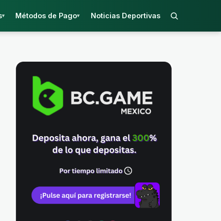
s
Métodos de Pago
Noticias Deportivas
▾
▾