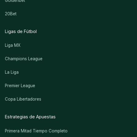
Goldenbet
20Bet
Ligas de Fútbol
Liga MX
Champions League
La Liga
Premier League
Copa Libertadores
Estrategias de Apuestas
Primera Mitad Tiempo Completo