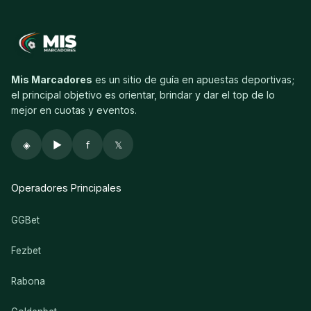
Mis Marcadores
es un sitio de guía en apuestas deportivas;
el principal objetivo es orientar, brindar y dar el top de lo
mejor en cuotas y eventos.
◈
▶
f
𝕏
Operadores Principales
GGBet
Fezbet
Rabona