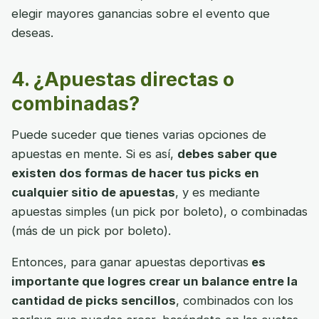
elegir mayores ganancias sobre el evento que
deseas.
4. ¿Apuestas directas o
combinadas?
Puede suceder que tienes varias opciones de
apuestas en mente. Si es así,
debes saber que
existen dos formas de hacer tus picks en
cualquier sitio de apuestas
, y es mediante
apuestas simples (un pick por boleto), o combinadas
(más de un pick por boleto).
Entonces, para ganar apuestas deportivas
es
importante que logres crear un balance entre la
cantidad de picks sencillos
, combinados con los