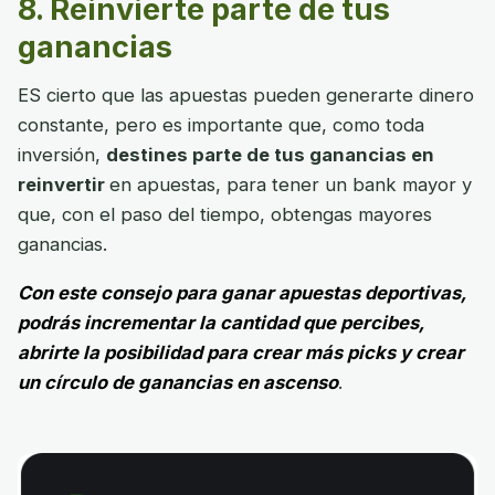
8. Reinvierte parte de tus
ganancias
ES cierto que las apuestas pueden generarte dinero
constante, pero es importante que, como toda
inversión,
destines parte de tus ganancias en
reinvertir
en apuestas, para tener un bank mayor y
que, con el paso del tiempo, obtengas mayores
ganancias.
Con este consejo para ganar apuestas deportivas,
podrás incrementar la cantidad que percibes,
abrirte la posibilidad para crear más picks y crear
un círculo de ganancias en ascenso
.