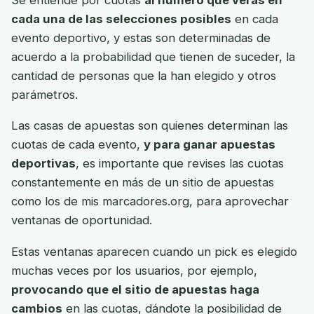
cada una de las selecciones posibles
en cada
evento deportivo, y estas son determinadas de
acuerdo a la probabilidad que tienen de suceder, la
cantidad de personas que la han elegido y otros
parámetros.
Las casas de apuestas son quienes determinan las
cuotas de cada evento,
y para ganar apuestas
deportivas
, es importante que revises las cuotas
constantemente en más de un sitio de apuestas
como los de mis marcadores.org, para aprovechar
ventanas de oportunidad.
Estas ventanas aparecen cuando un pick es elegido
muchas veces por los usuarios, por ejemplo,
provocando que el sitio de apuestas haga
cambios
en las cuotas, dándote la posibilidad de