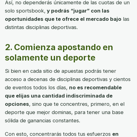
Así, no dependerás únicamente de las cuotas de un
solo sportsbook,
y podrás “jugar” con las
oportunidades que te ofrece el mercado bajo
las
distintas disciplinas deportivas.
2. Comienza apostando en
solamente un deporte
Si bien en cada sitio de apuestas podrás tener
acceso a decenas de disciplinas deportivas y cientos
de eventos todos los días,
no es recomendable
que elijas una cantidad indiscriminada de
opciones
, sino que te concentres, primero, en el
deporte que mejor dominas, para tener una base
sólida de ganancias constantes.
Con esto, concentrarás todos tus esfuerzos
en