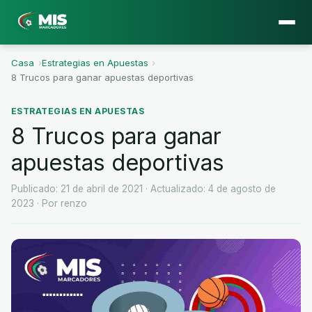
Casa
›
Estrategias en Apuestas
›
8 Trucos para ganar apuestas deportivas
ESTRATEGIAS EN APUESTAS
8 Trucos para ganar
apuestas deportivas
Publicado: 21 de abril de 2021
· Actualizado: 4 de agosto de
2023
· Por renzo