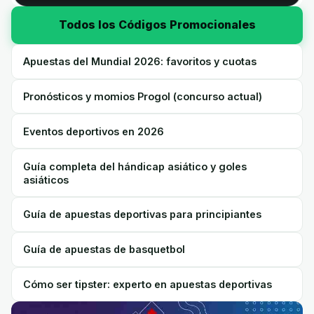
Todos los Códigos Promocionales
Apuestas del Mundial 2026: favoritos y cuotas
Pronósticos y momios Progol (concurso actual)
Eventos deportivos en 2026
Guía completa del hándicap asiático y goles
asiáticos
Guía de apuestas deportivas para principiantes
Guía de apuestas de basquetbol
Cómo ser tipster: experto en apuestas deportivas