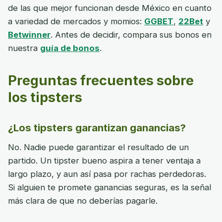
de las que mejor funcionan desde México en cuanto
a variedad de mercados y momios:
GGBET
,
22Bet
y
Betwinner
. Antes de decidir, compara sus bonos en
nuestra
guía de bonos
.
Preguntas frecuentes sobre
los tipsters
¿Los tipsters garantizan ganancias?
No. Nadie puede garantizar el resultado de un
partido. Un tipster bueno aspira a tener ventaja a
largo plazo, y aun así pasa por rachas perdedoras.
Si alguien te promete ganancias seguras, es la señal
más clara de que no deberías pagarle.