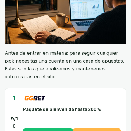
Antes de entrar en materia: para seguir cualquier
pick necesitas una cuenta en una casa de apuestas.
Estas son las que analizamos y mantenemos
actualizadas en el sitio:
1
Paquete de bienvenida hasta 200%
9/1
0