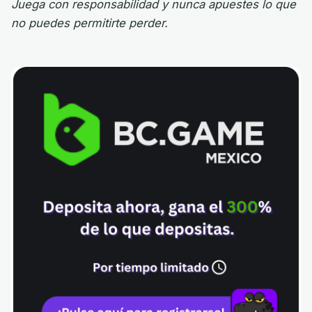
Juega con responsabilidad y nunca apuestes lo que
no puedes permitirte perder.