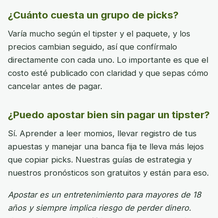
¿Cuánto cuesta un grupo de picks?
Varía mucho según el tipster y el paquete, y los
precios cambian seguido, así que confírmalo
directamente con cada uno. Lo importante es que el
costo esté publicado con claridad y que sepas cómo
cancelar antes de pagar.
¿Puedo apostar bien sin pagar un tipster?
Sí. Aprender a leer momios, llevar registro de tus
apuestas y manejar una banca fija te lleva más lejos
que copiar picks. Nuestras guías de estrategia y
nuestros pronósticos son gratuitos y están para eso.
Apostar es un entretenimiento para mayores de 18
años y siempre implica riesgo de perder dinero.