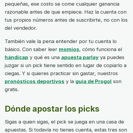
pequeñas, ese costo se come cualquier ganancia
razonable antes de que empiece. Haz la cuenta con
tus propios números antes de suscribirte, no con los
del vendedor.
También vale la pena entender por tu cuenta lo
básico. Con saber leer
momios
, cómo funciona el
hándicap
y qué es una
apuesta parlay
ya puedes
juzgar si un pick tiene sentido en lugar de copiarlo a
ciegas. Y si quieres practicar sin gastar, nuestros
pronósticos deportivos
y la
guía de Progol
son
gratis.
Dónde apostar los picks
Sigas a quien sigas, el pick se juega en una casa de
apuestas. Si todavía no tienes cuenta, estas tres son