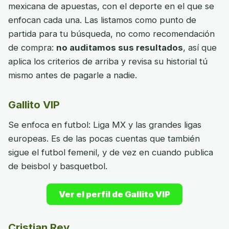
mexicana de apuestas, con el deporte en el que se
enfocan cada una. Las listamos como punto de
partida para tu búsqueda, no como recomendación
de compra:
no auditamos sus resultados
, así que
aplica los criterios de arriba y revisa su historial tú
mismo antes de pagarle a nadie.
Gallito VIP
Se enfoca en futbol: Liga MX y las grandes ligas
europeas. Es de las pocas cuentas que también
sigue el futbol femenil, y de vez en cuando publica
de beisbol y basquetbol.
Ver el perfil de Gallito VIP
Cristian Rey