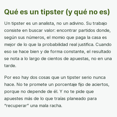
Qué es un tipster (y qué no es)
Un tipster es un analista, no un adivino. Su trabajo
consiste en buscar valor: encontrar partidos donde,
según sus números, el momio que paga la casa es
mejor de lo que la probabilidad real justifica. Cuando
eso se hace bien y de forma constante, el resultado
se nota a lo largo de cientos de apuestas, no en una
tarde.
Por eso hay dos cosas que un tipster serio nunca
hace. No te promete un porcentaje fijo de aciertos,
porque no depende de él. Y no te pide que
apuestes más de lo que traías planeado para
“recuperar” una mala racha.