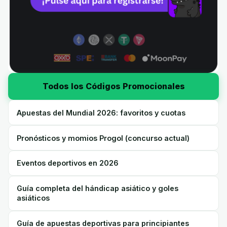
Todos los Códigos Promocionales
Apuestas del Mundial 2026: favoritos y cuotas
Pronósticos y momios Progol (concurso actual)
Eventos deportivos en 2026
Guía completa del hándicap asiático y goles
asiáticos
Guía de apuestas deportivas para principiantes