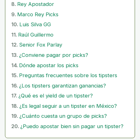
Rey Apostador
Marco Rey Picks
Luis Silva GG
Raúl Guillermo
Senior Fox Parlay
¿Conviene pagar por picks?
Dónde apostar los picks
Preguntas frecuentes sobre los tipsters
¿Los tipsters garantizan ganancias?
¿Qué es el yield de un tipster?
¿Es legal seguir a un tipster en México?
¿Cuánto cuesta un grupo de picks?
¿Puedo apostar bien sin pagar un tipster?