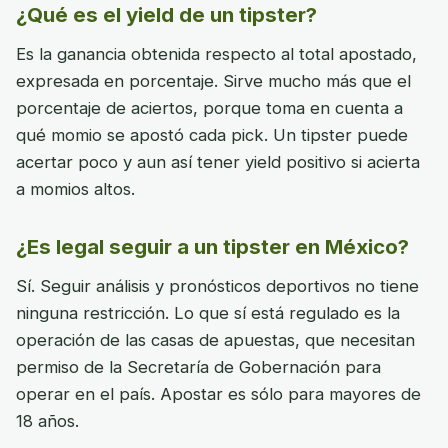
¿Qué es el yield de un tipster?
Es la ganancia obtenida respecto al total apostado,
expresada en porcentaje. Sirve mucho más que el
porcentaje de aciertos, porque toma en cuenta a
qué momio se apostó cada pick. Un tipster puede
acertar poco y aun así tener yield positivo si acierta
a momios altos.
¿Es legal seguir a un tipster en México?
Sí. Seguir análisis y pronósticos deportivos no tiene
ninguna restricción. Lo que sí está regulado es la
operación de las casas de apuestas, que necesitan
permiso de la Secretaría de Gobernación para
operar en el país. Apostar es sólo para mayores de
18 años.