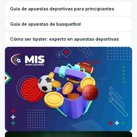
Guía de apuestas deportivas para principiantes
Guía de apuestas de basquetbol
Cómo ser tipster: experto en apuestas deportivas