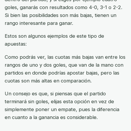
goles, ganarás con resultados como 4-0, 3-1 o 2-2.
Si bien las posibilidades son más bajas, tienen un
rango interesante para ganar.
Estos son algunos ejemplos de este tipo de
apuestas:
Como podrás ver, las cuotas más bajas van entre los
rangos de uno y dos goles, que van de la mano con
partidos en donde podrías apostar bajas, pero las
cuotas son más altas en comparación.
Un consejo es que, si piensas que el partido
terminará sin goles, elijas esta opción en vez de
simplemente poner un empate, pues la diferencia
en cuanto a la ganancia es considerable.