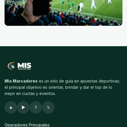
Mis Marcadores
es un sitio de guía en apuestas deportivas;
el principal objetivo es orientar, brindar y dar el top de lo
mejor en cuotas y eventos.
◈
▶
f
𝕏
Operadores Principales