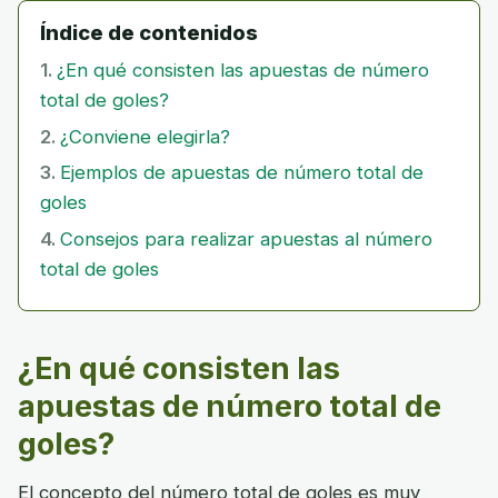
Índice de contenidos
¿En qué consisten las apuestas de número
total de goles?
¿Conviene elegirla?
Ejemplos de apuestas de número total de
goles
Consejos para realizar apuestas al número
total de goles
¿En qué consisten las
apuestas de número total de
goles?
El concepto del número total de goles es muy