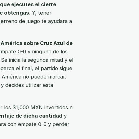
que ejecutes el cierre
ue obtengas
. Y, tener
 terreno de juego te ayudara a
 América sobre Cruz Azul de
 empate 0-0 y ninguno de los
e inicia la segunda mitad y el
rca el final, el partido sigue
b América no puede marcar.
decides utilizar esta
r los $1,000 MXN invertidos ni
ntaje de dicha cantidad
y
izara con empate 0-0 y perder