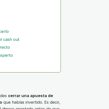
cerlo
l cash out
irecto
experto
edes
cerrar una apuesta de
ro
que habías invertido. Es decir,
l dinero apostado antes de que