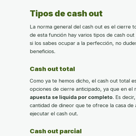
Tipos de cash out
La norma general del cash out es el cierre t
de esta función hay varios tipos de cash ou
si los sabes ocupar a la perfección, no du
beneficios.
Cash out total
Como ya te hemos dicho, el cash out total e
opciones de cierre anticipado, ya que en el
apuesta se liquida por completo
. Es decir
cantidad de dineor que te ofrece la casa d
ejecutar el cash out.
Cash out parcial