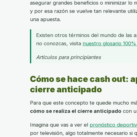
asegurar grandes beneficios o minimizar lo m
y por esa razón se vuelve tan relevante utili
una apuesta.
Existen otros términos del mundo de las 
no conozcas, visita
nuestro glosario 100%
Artículos para principiantes
Cómo se hace cash out: a
cierre anticipado
Para que este concepto te quede mucho más
cómo se realiza el cierre anticipado
con un
Imagina que vas a ver el
pronóstico deporti
por televisión, algo totalmente necesario s