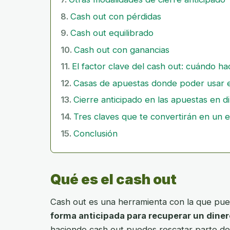
Cash out con pérdidas
Cash out equilibrado
Cash out con ganancias
El factor clave del cash out: cuándo ha
Casas de apuestas donde poder usar e
Cierre anticipado en las apuestas en d
Tres claves que te convertirán en un 
Conclusión
Qué es el cash out
Cash out es una herramienta con la que pu
forma anticipada para recuperar un dine
haciendo cash out puedes rescatar parte de