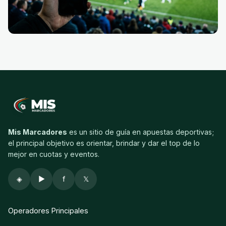
Mis Marcadores
es un sitio de guía en apuestas deportivas;
el principal objetivo es orientar, brindar y dar el top de lo
mejor en cuotas y eventos.
◈
▶
f
𝕏
Operadores Principales