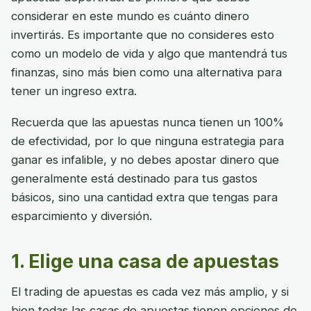
considerar en este mundo es cuánto dinero
invertirás. Es importante que no consideres esto
como un modelo de vida y algo que mantendrá tus
finanzas, sino más bien como una alternativa para
tener un ingreso extra.
Recuerda que las apuestas nunca tienen un 100%
de efectividad, por lo que ninguna estrategia para
ganar es infalible, y no debes apostar dinero que
generalmente está destinado para tus gastos
básicos, sino una cantidad extra que tengas para
esparcimiento y diversión.
1. Elige una casa de apuestas
El trading de apuestas es cada vez más amplio, y si
bien todas las casas de apuestas tienen opciones de