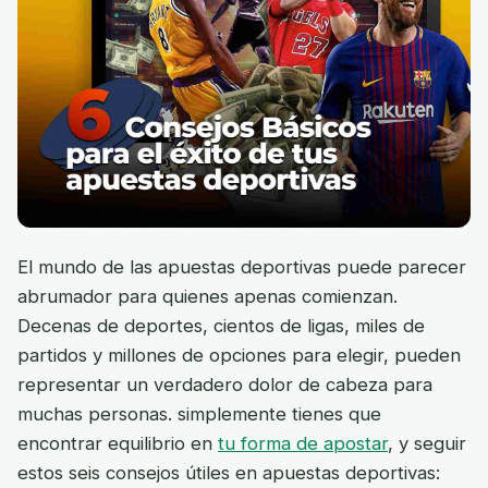
El mundo de las apuestas deportivas puede parecer
abrumador para quienes apenas comienzan.
Decenas de deportes, cientos de ligas, miles de
partidos y millones de opciones para elegir, pueden
representar un verdadero dolor de cabeza para
muchas personas. simplemente tienes que
encontrar equilibrio en
tu forma de apostar
, y seguir
estos seis consejos útiles en apuestas deportivas: