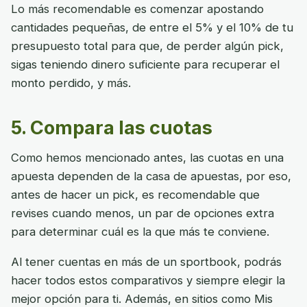
Lo más recomendable es comenzar apostando
cantidades pequeñas, de entre el 5% y el 10% de tu
presupuesto total para que, de perder algún pick,
sigas teniendo dinero suficiente para recuperar el
monto perdido, y más.
5. Compara las cuotas
Como hemos mencionado antes, las cuotas en una
apuesta dependen de la casa de apuestas, por eso,
antes de hacer un pick, es recomendable que
revises cuando menos, un par de opciones extra
para determinar cuál es la que más te conviene.
Al tener cuentas en más de un sportbook, podrás
hacer todos estos comparativos y siempre elegir la
mejor opción para ti. Además, en sitios como Mis