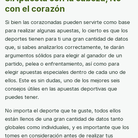
con el corazón
Si bien las corazonadas pueden servirte como base
para realizar algunas apuestas, lo cierto es que los
deportes tienen para ti una gran cantidad de datos
que, si sabes analizarlos correctamente, te darán
argumentos sólidos para elegir al ganador de un
partido, pelea o enfrentamiento, así como para
elegir apuestas especiales dentro de cada uno de
ellos. Este es sin dudas, uno de los mejores seis
consejos útiles en las apuestas deportivas que
puedes tener.
No importa el deporte que te guste, todos ellos
están llenos de una gran cantidad de datos tanto
globales como individuales, y es importante que los
tomes en consideración antes de realizar tus