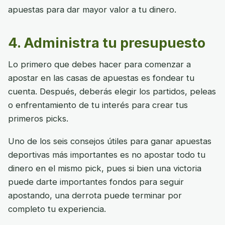
apuestas para dar mayor valor a tu dinero.
4. Administra tu presupuesto
Lo primero que debes hacer para comenzar a
apostar en las casas de apuestas es fondear tu
cuenta. Después, deberás elegir los partidos, peleas
o enfrentamiento de tu interés para crear tus
primeros picks.
Uno de los seis consejos útiles para ganar apuestas
deportivas más importantes es no apostar todo tu
dinero en el mismo pick, pues si bien una victoria
puede darte importantes fondos para seguir
apostando, una derrota puede terminar por
completo tu experiencia.