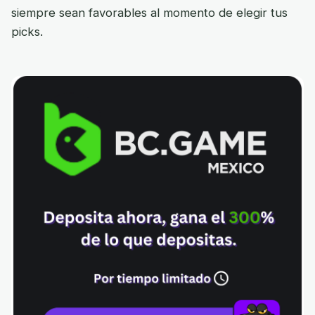
siempre sean favorables al momento de elegir tus
picks.