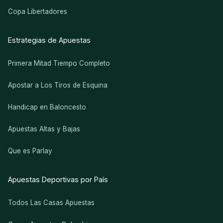
Copa Libertadores
Estrategias de Apuestas
Primera Mitad Tiempo Completo
Apostar a Los Tiros de Esquina
Handicap en Baloncesto
Apuestas Altas y Bajas
Que es Parlay
Apuestas Deportivas por País
Todos Las Casas Apuestas