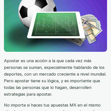
Apostar es una acción a la que cada vez más
personas se suman, especialmente hablando de los
deportes, con un mercado creciente a nivel mundial.
Pero apostar tiene su lógica, y es importante que
todas las personas que lo hagan, desarrollen
estrategias para apostar.
No importa si haces tus apuestas MX en el mismo