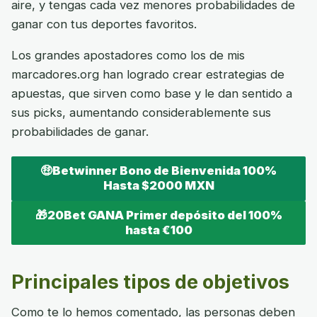
aire, y tengas cada vez menores probabilidades de
ganar con tus deportes favoritos.
Los grandes apostadores como los de mis
marcadores.org han logrado crear estrategias de
apuestas, que sirven como base y le dan sentido a
sus picks, aumentando considerablemente sus
probabilidades de ganar.
🤑
Betwinner Bono de Bienvenida 100%
Hasta $2000 MXN
🎁
20Bet GANA Primer depósito del 100%
hasta €100
Principales tipos de objetivos
Como te lo hemos comentado, las personas deben