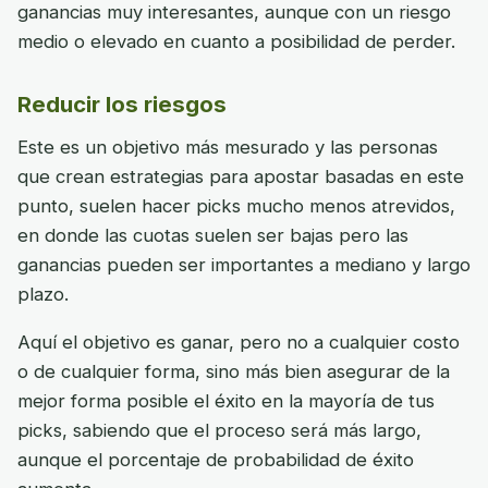
ganancias muy interesantes, aunque con un riesgo
medio o elevado en cuanto a posibilidad de perder.
Reducir los riesgos
Este es un objetivo más mesurado y las personas
que crean estrategias para apostar basadas en este
punto, suelen hacer picks mucho menos atrevidos,
en donde las cuotas suelen ser bajas pero las
ganancias pueden ser importantes a mediano y largo
plazo.
Aquí el objetivo es ganar, pero no a cualquier costo
o de cualquier forma, sino más bien asegurar de la
mejor forma posible el éxito en la mayoría de tus
picks, sabiendo que el proceso será más largo,
aunque el porcentaje de probabilidad de éxito