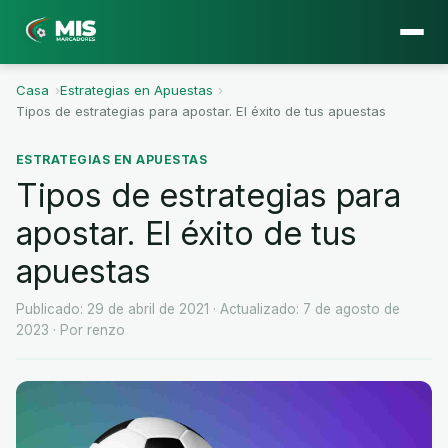
Casa
›
Estrategias en Apuestas
›
Tipos de estrategias para apostar. El éxito de tus apuestas
ESTRATEGIAS EN APUESTAS
Tipos de estrategias para
apostar. El éxito de tus
apuestas
Publicado: 29 de abril de 2021
· Actualizado: 7 de agosto de
2023
· Por renzo