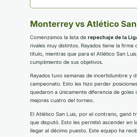
Monterrey vs Atlético San
Comenzamos la lista de
repechaje de la Li
rivales muy distintos. Rayados tiene la firme
título, mientras que para el Atlético San Luis,
cumplimiento de sus objetivos.
Rayados tuvo semanas de incertidumbre y dud
campeonato. Esto les hizo perder posiciones e
quedaron a únicamente diferencia de goles 
mejores cuatro del torneo.
El Atlético San Luis, por el contrario, ganó t
que disputó. Esto les permitió ascender en l
llegar al décimo puesto. Este equipo ha reci