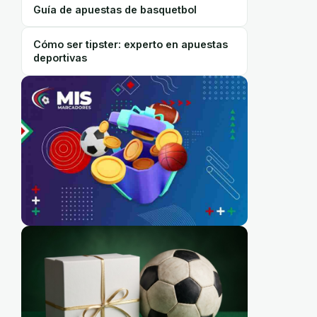
Guía de apuestas de basquetbol
Cómo ser tipster: experto en apuestas
deportivas