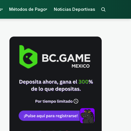
s
Métodos de Pago
Noticias Deportivas
▾
▾