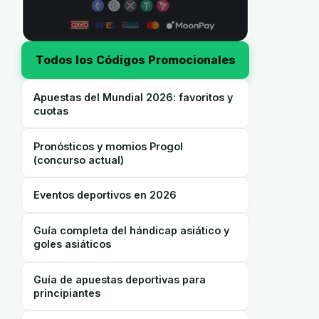
Todos los Códigos Promocionales
Apuestas del Mundial 2026: favoritos y
cuotas
Pronósticos y momios Progol
(concurso actual)
Eventos deportivos en 2026
Guía completa del hándicap asiático y
goles asiáticos
Guía de apuestas deportivas para
principiantes