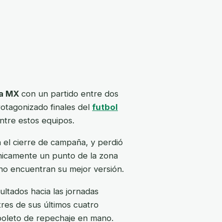
ga MX
con un partido entre dos
rotagonizado finales del
futbol
 entre estos equipos.
n el cierre de campaña, y perdió
únicamente un punto de la zona
 no encuentran su mejor versión.
ultados hacia las jornadas
res de sus últimos cuatro
l boleto de repechaje en mano.