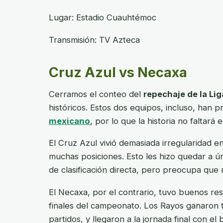
Lugar: Estadio Cuauhtémoc
Transmisión: TV Azteca
Cruz Azul vs Necaxa
Cerramos el conteo del
repechaje de la Li
históricos. Estos dos equipos, incluso, han p
mexicano
, por lo que la historia no faltará
El Cruz Azul vivió demasiada irregularidad e
muchas posiciones. Esto les hizo quedar a 
de clasificación directa, pero preocupa que
El Necaxa, por el contrario, tuvo buenos res
finales del campeonato. Los Rayos ganaron t
partidos, y llegaron a la jornada final con e