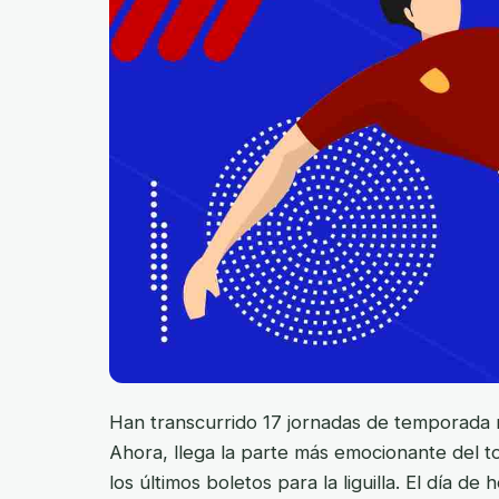
Han transcurrido 17 jornadas de temporada 
Ahora, llega la parte más emocionante del t
los últimos boletos para la liguilla. El día d