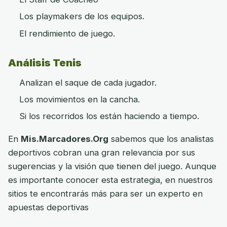
Los playmakers de los equipos.
El rendimiento de juego.
Análisis Tenis
Analizan el saque de cada jugador.
Los movimientos en la cancha.
Si los recorridos los están haciendo a tiempo.
En
Mis.Marcadores.Org
sabemos que los analistas
deportivos cobran una gran relevancia por sus
sugerencias y la visión que tienen del juego. Aunque
es importante conocer esta estrategia, en nuestros
sitios te encontrarás más para ser un experto en
apuestas deportivas