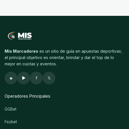
Mis Marcadores
es un sitio de guía en apuestas deportivas;
el principal objetivo es orientar, brindar y dar el top de lo
mejor en cuotas y eventos.
◈
▶
f
𝕏
Operadores Principales
GGBet
Fezbet