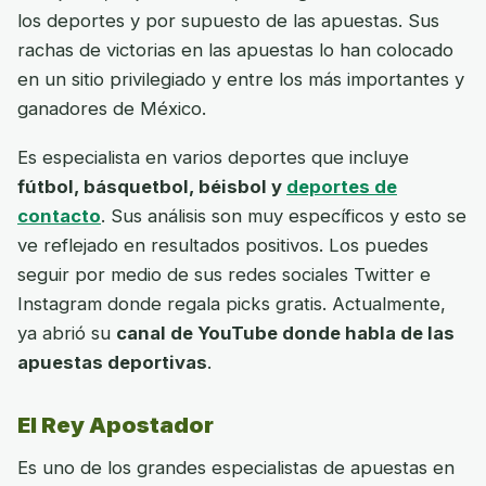
los deportes y por supuesto de las apuestas. Sus
rachas de victorias en las apuestas lo han colocado
en un sitio privilegiado y entre los más importantes y
ganadores de México.
Es especialista en varios deportes que incluye
fútbol, básquetbol, béisbol y
deportes de
contacto
. Sus análisis son muy específicos y esto se
ve reflejado en resultados positivos. Los puedes
seguir por medio de sus redes sociales Twitter e
Instagram donde regala picks gratis. Actualmente,
ya abrió su
canal de YouTube donde habla de las
apuestas deportivas
.
El Rey Apostador
Es uno de los grandes especialistas de apuestas en