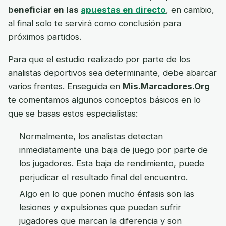
beneficiar en las
apuestas en directo
, en cambio,
al final solo te servirá como conclusión para
próximos partidos.
Para que el estudio realizado por parte de los
analistas deportivos sea determinante, debe abarcar
varios frentes. Enseguida en
Mis.Marcadores.Org
te comentamos algunos conceptos básicos en lo
que se basas estos especialistas:
Normalmente, los analistas detectan
inmediatamente una baja de juego por parte de
los jugadores. Esta baja de rendimiento, puede
perjudicar el resultado final del encuentro.
Algo en lo que ponen mucho énfasis son las
lesiones y expulsiones que puedan sufrir
jugadores que marcan la diferencia y son