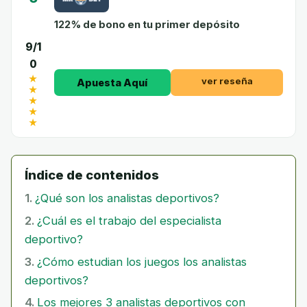
122% de bono en tu primer depósito
9/1
0
ver reseña
Apuesta Aquí
Índice de contenidos
¿Qué son los analistas deportivos?
¿Cuál es el trabajo del especialista
deportivo?
¿Cómo estudian los juegos los analistas
deportivos?
Los mejores 3 analistas deportivos con