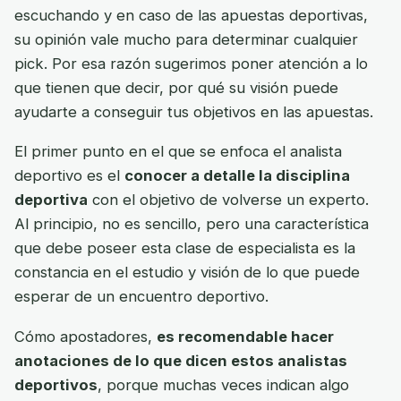
escuchando y en caso de las apuestas deportivas,
su opinión vale mucho para determinar cualquier
pick. Por esa razón sugerimos poner atención a lo
que tienen que decir, por qué su visión puede
ayudarte a conseguir tus objetivos en las apuestas.
El primer punto en el que se enfoca el analista
deportivo es el
conocer a detalle la disciplina
deportiva
con el objetivo de volverse un experto.
Al principio, no es sencillo, pero una característica
que debe poseer esta clase de especialista es la
constancia en el estudio y visión de lo que puede
esperar de un encuentro deportivo.
Cómo apostadores,
es recomendable hacer
anotaciones de lo que dicen estos analistas
deportivos
, porque muchas veces indican algo