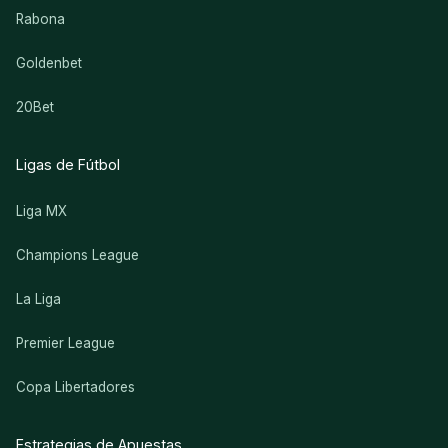
Rabona
Goldenbet
20Bet
Ligas de Fútbol
Liga MX
Champions League
La Liga
Premier League
Copa Libertadores
Estrategias de Apuestas