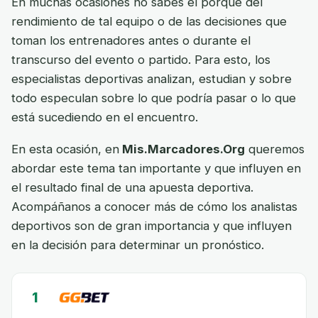
En muchas ocasiones no sabes el porqué del
rendimiento de tal equipo o de las decisiones que
toman los entrenadores antes o durante el
transcurso del evento o partido. Para esto, los
especialistas deportivas analizan, estudian y sobre
todo especulan sobre lo que podría pasar o lo que
está sucediendo en el encuentro.
En esta ocasión, en
Mis.Marcadores.Org
queremos
abordar este tema tan importante y que influyen en
el resultado final de una apuesta deportiva.
Acompáñanos a conocer más de cómo los analistas
deportivos son de gran importancia y que influyen
en la decisión para determinar un pronóstico.
1