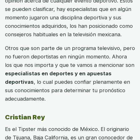
opinión acerca de cualquier evento deportivo. Estos
se pueden clasificar, hay especialistas que en algún
momento jugaron una disciplina deportiva y sus
conocimientos adquiridos, los han posicionado como
consejeros habituales en la televisión mexicana.
Otros que son parte de un programa televisivo, pero
no fueron deportistas en ningún momento. Ahora
los que nos importa y que te vamos a mencionar son
especialistas en deportes y en apuestas
deportivas
, lo cual puedes confiar plenamente en
sus conocimientos para determinar tu pronóstico
adecuadamente.
Cristian Rey
Es el Tipster más conocido de México. El originario
de Tijuana, Baja California, es un gran conocedor de