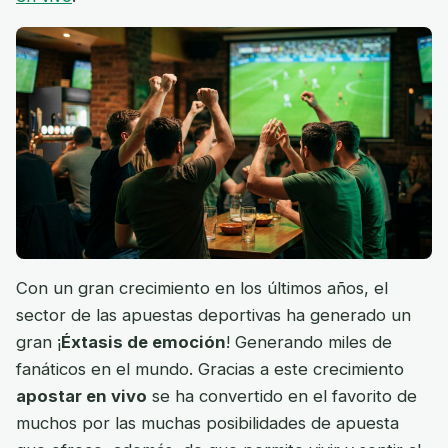
Con un gran crecimiento en los últimos años, el
sector de las apuestas deportivas ha generado un
gran ¡
Éxtasis de emoción
! Generando miles de
fanáticos en el mundo. Gracias a este crecimiento
apostar en vivo
se ha convertido en el favorito de
muchos por las muchas posibilidades de apuesta