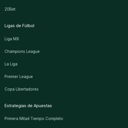
20Bet
Ligas de Fútbol
Liga MX
Champions League
La Liga
Premier League
Copa Libertadores
Estrategias de Apuestas
Primera Mitad Tiempo Completo