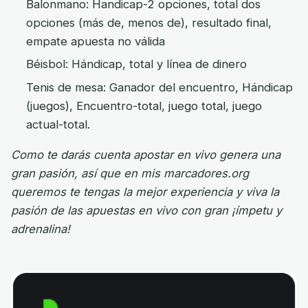
Balonmano: Handicap-2 opciones, total dos
opciones (más de, menos de), resultado final,
empate apuesta no válida
Béisbol: Hándicap, total y línea de dinero
Tenis de mesa: Ganador del encuentro, Hándicap
(juegos), Encuentro-total, juego total, juego
actual-total.
Como te darás cuenta apostar en vivo genera una
gran pasión, así que en mis marcadores.org
queremos te tengas la mejor experiencia y viva la
pasión de las apuestas en vivo con gran ¡ímpetu y
adrenalina!