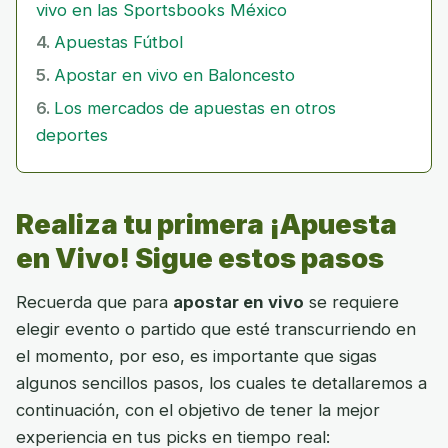
vivo en las Sportsbooks México
Apuestas Fútbol
Apostar en vivo en Baloncesto
Los mercados de apuestas en otros
deportes
Realiza tu primera ¡Apuesta
en Vivo! Sigue estos pasos
Recuerda que para
apostar en vivo
se requiere
elegir evento o partido que esté transcurriendo en
el momento, por eso, es importante que sigas
algunos sencillos pasos, los cuales te detallaremos a
continuación, con el objetivo de tener la mejor
experiencia en tus picks en tiempo real: