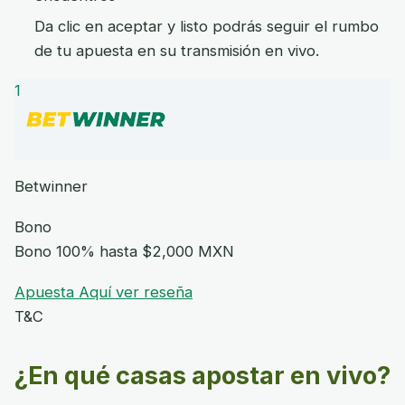
Da clic en aceptar y listo podrás seguir el rumbo
de tu apuesta en su transmisión en vivo.
1
Betwinner
Bono
Bono 100% hasta $2,000 MXN
Apuesta Aquí
ver reseña
T&C
¿En qué casas apostar en vivo?