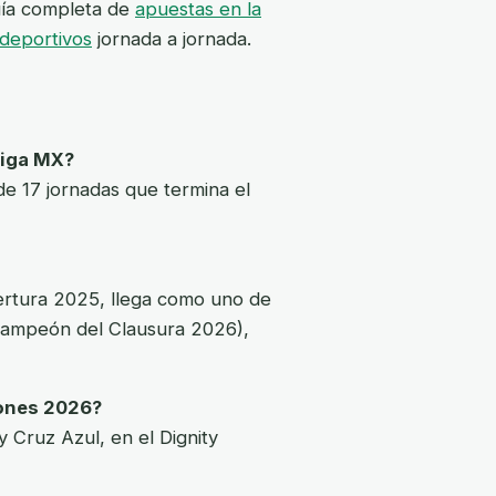
uía completa de
apuestas en la
 deportivos
jornada a jornada.
Liga MX?
 de 17 jornadas que termina el
ertura 2025, llega como uno de
(campeón del Clausura 2026),
ones 2026?
y Cruz Azul, en el Dignity