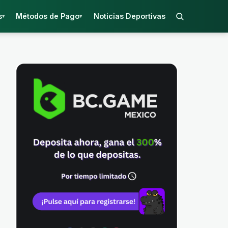
s
Métodos de Pago
Noticias Deportivas
▾
▾