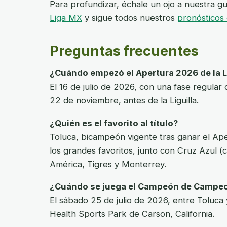
Para profundizar, échale un ojo a nuestra g
Liga MX
y sigue todos nuestros
pronósticos
Preguntas frecuentes
¿Cuándo empezó el Apertura 2026 de la 
El 16 de julio de 2026, con una fase regular
22 de noviembre, antes de la Liguilla.
¿Quién es el favorito al título?
Toluca, bicampeón vigente tras ganar el Ap
los grandes favoritos, junto con Cruz Azul 
América, Tigres y Monterrey.
¿Cuándo se juega el Campeón de Campe
El sábado 25 de julio de 2026, entre Toluca 
Health Sports Park de Carson, California.