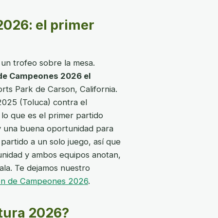
26: el primer
 un trofeo sobre la mesa.
 de Campeones 2026 el
orts Park de Carson, California.
025 (Toluca) contra el
lo que es el primer partido
 y una buena oportunidad para
partido a un solo juego, así que
unidad y ambos equipos anotan,
bala. Te dejamos nuestro
eón de Campeones 2026
.
tura 2026?