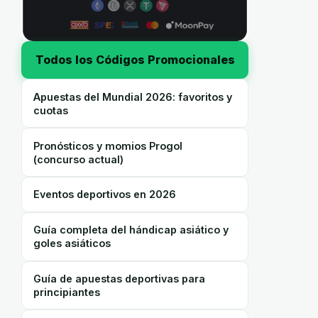
Todos los Códigos Promocionales
Apuestas del Mundial 2026: favoritos y
cuotas
Pronósticos y momios Progol
(concurso actual)
Eventos deportivos en 2026
Guía completa del hándicap asiático y
goles asiáticos
Guía de apuestas deportivas para
principiantes