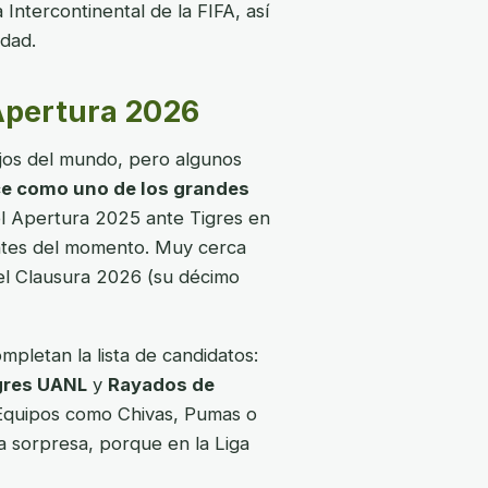
Intercontinental de la FIFA, así
idad.
l Apertura 2026
jos del mundo, pero algunos
ce como uno de los grandes
l Apertura 2025 ante Tigres en
entes del momento. Muy cerca
el Clausura 2026 (su décimo
pletan la lista de candidatos:
gres UANL
y
Rayados de
s. Equipos como Chivas, Pumas o
a sorpresa, porque en la Liga