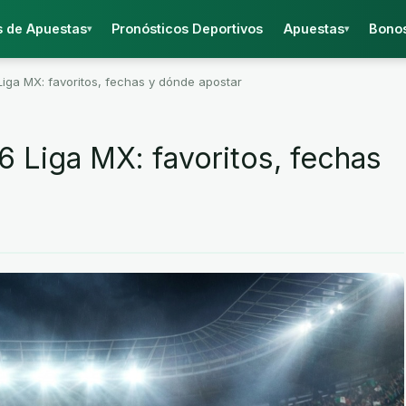
 de Apuestas
Pronósticos Deportivos
Apuestas
Bono
▾
▾
iga MX: favoritos, fechas y dónde apostar
 Liga MX: favoritos, fechas