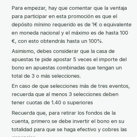
Para empezar, hay que comentar que la ventaja
para participar en esta promoción es que el
depósito mínimo requerido es de 1€ o equivalente
en moneda nacional y el máximo es de hasta 100
€, con esto obtendrás hasta un 100%.
Asimismo, debes considerar que la casa de
apuestas te pide apostar 5 veces el importe del
bono en apuestas combinadas que tengan un
total de 3 o más selecciones.
En caso de que selecciones más de tres eventos,
recuerda que al menos 3 selecciones deben
tener cuotas de 1.40 o superiores
Recuerda que, para retirar los fondos de la
cuenta, primero se debe invertir el bono en su
totalidad para que se haga efectivo y cobres las