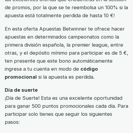
de promos, por la que se te reembolsa un 100% si la
apuesta está totalmente perdida de hasta 10 €!
En esta oferta Apuestas Betwinner te ofrece hacer
apuestas en determinados campeonatos como la
primera división española, la premier league, entre
otras, y el depósito mínimo para participar es de 5 €,
ten presente que este bono automáticamente
ingresa a tu cuenta en modo de
código
promocional
si la apuesta es perdida.
Día de suerte
¡Día de Suerte! Esta es una excelente oportunidad
para ganar 500 puntos promocionales cada día. Para
participar solo tienes que seguir los siguientes
pasos: