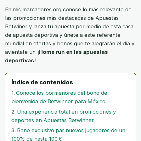
En mis marcadores.org conoce lo más relevante de
las promociones más destacadas de Apuestas
Betwiner y lanza tu apuesta por medio de esta casa
de apuesta deportiva y únete a este referente
mundial en ofertas y bonos que te alegrarán el día y
avientate un
¡Home run en las apuestas
deportivas!
Índice de contenidos
Conoce los pormenores del bono de
bienvenida de Betwinner para México
Una experiencia total en promociones y
deportes en Apuestas Betwinner
Bono exclusivo par nuevos jugadores de un
100% de hasta 100 €