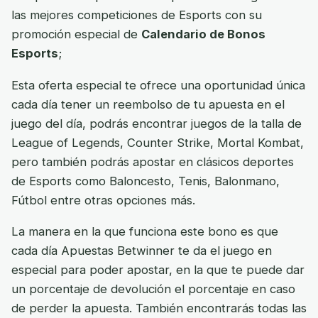
las mejores competiciones de Esports con su
promoción especial de
Calendario de Bonos
Esports
;
Esta oferta especial te ofrece una oportunidad única
cada día tener un reembolso de tu apuesta en el
juego del día, podrás encontrar juegos de la talla de
League of Legends, Counter Strike, Mortal Kombat,
pero también podrás apostar en clásicos deportes
de Esports como Baloncesto, Tenis, Balonmano,
Fútbol entre otras opciones más.
La manera en la que funciona este bono es que
cada día Apuestas Betwinner te da el juego en
especial para poder apostar, en la que te puede dar
un porcentaje de devolución el porcentaje en caso
de perder la apuesta. También encontrarás todas las