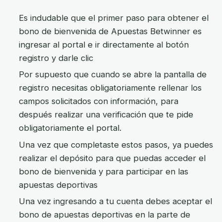
Es indudable que el primer paso para obtener el
bono de bienvenida de Apuestas Betwinner es
ingresar al portal e ir directamente al botón
registro y darle clic
Por supuesto que cuando se abre la pantalla de
registro necesitas obligatoriamente rellenar los
campos solicitados con información, para
después realizar una verificación que te pide
obligatoriamente el portal.
Una vez que completaste estos pasos, ya puedes
realizar el depósito para que puedas acceder el
bono de bienvenida y para participar en las
apuestas deportivas
Una vez ingresando a tu cuenta debes aceptar el
bono de apuestas deportivas en la parte de