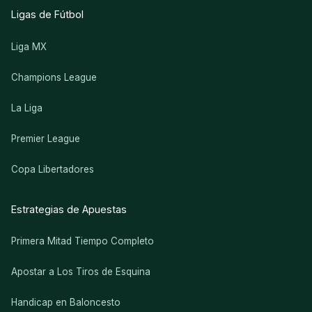
Ligas de Fútbol
Liga MX
Champions League
La Liga
Premier League
Copa Libertadores
Estrategias de Apuestas
Primera Mitad Tiempo Completo
Apostar a Los Tiros de Esquina
Handicap en Baloncesto