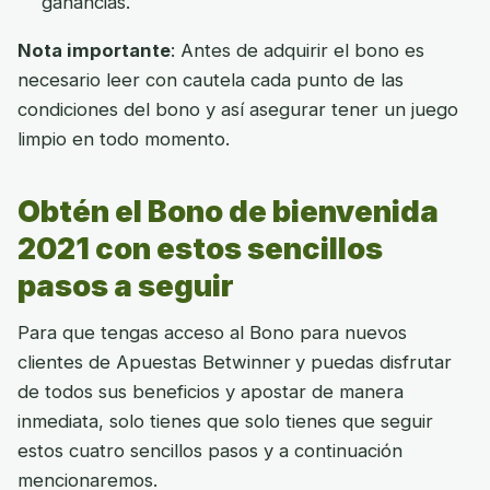
ganancias.
Nota importante
: Antes de adquirir el bono es
necesario leer con cautela cada punto de las
condiciones del bono y así asegurar tener un juego
limpio en todo momento.
Obtén el Bono de bienvenida
2021 con estos sencillos
pasos a seguir
Para que tengas acceso al Bono para nuevos
clientes de Apuestas Betwinner
y puedas disfrutar
de todos sus beneficios y apostar de manera
inmediata, solo tienes que solo tienes que seguir
estos cuatro sencillos pasos y a continuación
mencionaremos.