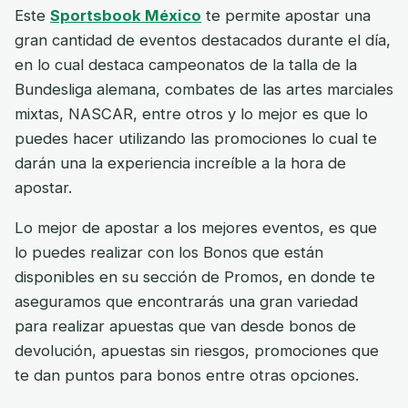
Este
Sportsbook México
te permite apostar una
gran cantidad de eventos destacados durante el día,
en lo cual destaca campeonatos de la talla de la
Bundesliga alemana, combates de las artes marciales
mixtas, NASCAR, entre otros y lo mejor es que lo
puedes hacer utilizando las promociones lo cual te
darán una la experiencia increíble a la hora de
apostar.
Lo mejor de apostar a los mejores eventos, es que
lo puedes realizar con los Bonos que están
disponibles en su sección de Promos, en donde te
aseguramos que encontrarás una gran variedad
para realizar apuestas que van desde bonos de
devolución, apuestas sin riesgos, promociones que
te dan puntos para bonos entre otras opciones.