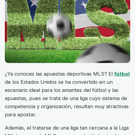
¿Ya conoces las apuestas deportivas MLS? El
fútbol
de los Estados Unidos se ha convertido en un
escenario ideal para los amantes del fútbol y las
apuestas, pues se trata de una liga cuyo sistema de
competencia y organización, resultan muy atractivas
para apostar.
Además, el tratarse de una liga tan cercana a la Liga