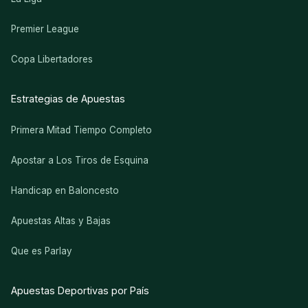
Premier League
Copa Libertadores
Estrategias de Apuestas
Primera Mitad Tiempo Completo
Apostar a Los Tiros de Esquina
Handicap en Baloncesto
Apuestas Altas y Bajas
Que es Parlay
Apuestas Deportivas por País