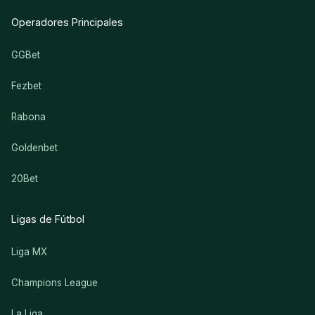
Operadores Principales
GGBet
Fezbet
Rabona
Goldenbet
20Bet
Ligas de Fútbol
Liga MX
Champions League
La Liga