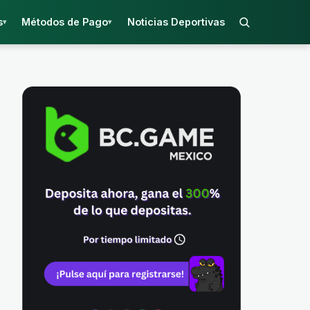
s
Métodos de Pago
Noticias Deportivas
▾
▾