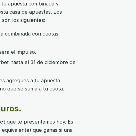
a tu apuesta combinada y
esta casa de apuestas. Los
t
son los siguientes:
sta combinada con cuotas
erá el impulso.
bet hasta el 31 de diciembre de
es agregues a tu apuesta
no que se suma a tu cuota.
uros.
et
que te presentamos hoy. Es
equivalente) que ganas si una