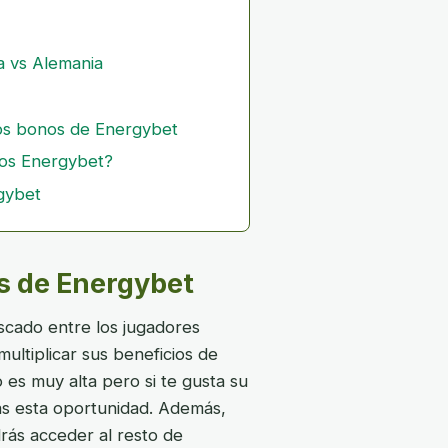
ia vs Alemania
os bonos de Energybet
nos Energybet?
gybet
s de Energybet
scado entre los jugadores
multiplicar sus beneficios de
es muy alta pero si te gusta su
s esta oportunidad. Además,
ás acceder al resto de