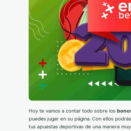
Hoy te vamos a contar todo sobre los
bonos
puedes jugar en su página. Con ellos podrás 
tus apuestas deportivas de una manera muy s