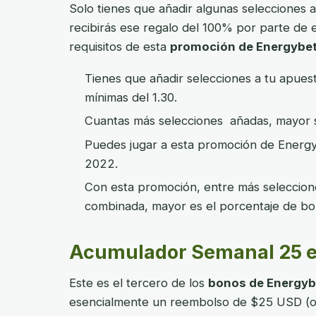
Solo tienes que añadir algunas selecciones 
recibirás ese regalo del 100% por parte de 
requisitos de esta
promoción de Energybe
Tienes que añadir selecciones a tu apue
mínimas del 1.30.
Cuantas más selecciones añadas, mayor s
Puedes jugar a esta promoción de Energy
2022.
Con esta promoción, entre más seleccion
combinada, mayor es el porcentaje de bo
Acumulador Semanal 25 e
Este es el tercero de los
bonos de Energyb
esencialmente un reembolso de $25 USD (o 