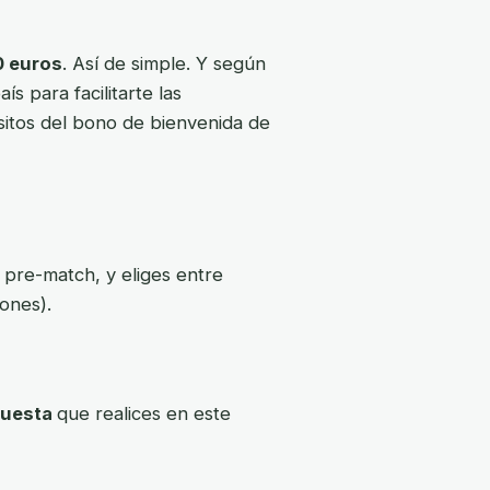
0 euros
. Así de simple. Y según
ís para facilitarte las
isitos del bono de bienvenida de
 pre-match, y eliges entre
iones).
apuesta
que realices en este