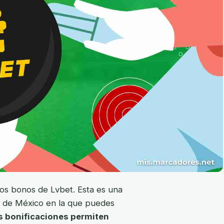
los bonos de Lvbet. Esta es una
ea de México en la que puedes
s bonificaciones permiten