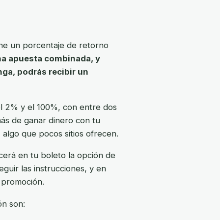
ene un porcentaje de retorno
na apuesta combinada, y
ga, podrás recibir un
el 2% y el 100%, con entre dos
más de ganar dinero con tu
, algo que pocos sitios ofrecen.
erá en tu boleto la opción de
guir las instrucciones, y en
 promoción.
ón son: