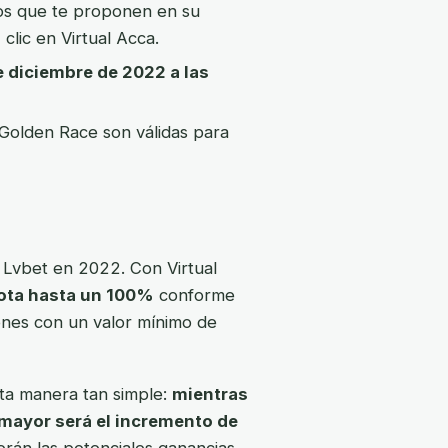
los que te proponen en su
lic en Virtual Acca.
e diciembre de 2022 a las
 Golden Race son válidas para
 Lvbet en 2022. Con Virtual
uota hasta un 100%
conforme
ones con un valor mínimo de
ta manera tan simple:
mientras
 mayor será el incremento de
rán las potenciales ganancias