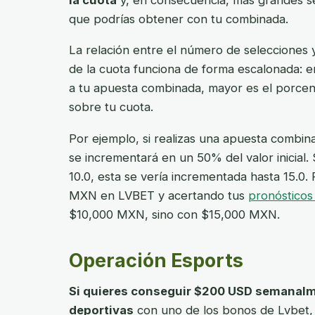
que podrías obtener con tu combinada.
La relación entre el número de selecciones 
de la cuota funciona de forma escalonada: 
a tu apuesta combinada, mayor es el porcen
sobre tu cuota.
Por ejemplo, si realizas una apuesta combina
se incrementará en un 50% del valor inicial. S
10.0, esta se vería incrementada hasta 15.0.
MXN en LVBET y acertando tus
pronósticos
$10,000 MXN, sino con $15,000 MXN.
Operación Esports
Si quieres conseguir $200 USD semanalm
deportivas
con uno de los bonos de Lvbet, 