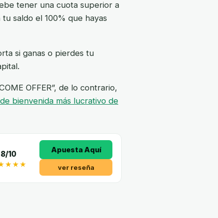
debe tener una cuota superior a
n tu saldo el 100% que hayas
ta si ganas o pierdes tu
pital.
COME OFFER”, de lo contrario,
de bienvenida más lucrativo de
Apuesta Aquí
8/10
ver reseña