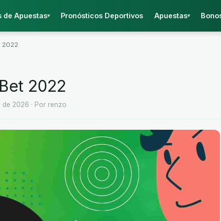
 de Apuestas
Pronósticos Deportivos
Apuestas
Bono
▾
▾
t 2022
vBet 2022
io de 2026
· Por renzo