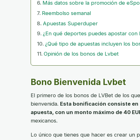
Más datos sobre la promoción de eSpo
Reembolso semanal
Apuestas Superduper
¿En qué deportes puedes apostar con 
¿Qué tipo de apuestas incluyen los b
Opinión de los bonos de Lvbet
Bono Bienvenida Lvbet
El primero de los bonos de LVBet de los qu
bienvenida.
Esta bonificación consiste en 
apuesta, con un monto máximo de 40 EU
mexicanos.
Lo único que tienes que hacer es crear un 