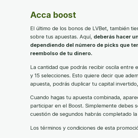
Acca boost
El último de los bonos de LVBet, también ti
sobre tus apuestas. Aquí,
deberás hacer u
dependiendo del número de picks que ten
reembolso de tu dinero.
La cantidad que podrás recibir oscila entre 
y 15 selecciones. Esto quiere decir que ade
apuesta, podrás duplicar tu capital invertido
Cuando hagas tu apuesta combinada, aparec
participar en el Boost. Simplemente debes se
cuestión de segundos habrás completado la
Los términos y condiciones de esta promoci