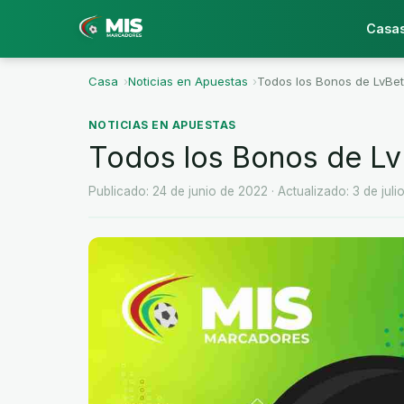
Casas
Casa
›
Noticias en Apuestas
›
Todos los Bonos de LvBe
NOTICIAS EN APUESTAS
Todos los Bonos de L
Publicado: 24 de junio de 2022
· Actualizado: 3 de jul