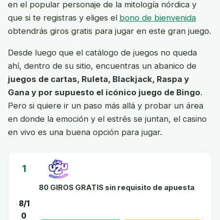
en el popular personaje de la mitología nórdica y
que si te registras y eliges el
bono de bienvenida
obtendrás giros gratis para jugar en este gran juego.
Desde luego que el catálogo de juegos no queda
ahí, dentro de su sitio, encuentras un abanico de
juegos de cartas, Ruleta, Blackjack, Raspa y
Gana y por supuesto el icónico juego de Bingo
.
Pero si quiere ir un paso más allá y probar un área
en donde la emoción y el estrés se juntan, el casino
en vivo es una buena opción para jugar.
1
80 GIROS GRATIS sin requisito de apuesta
8/1
0