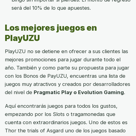
será del 10% de lo que apuestes.
Los mejores juegos en
PlayUZU
PlayUZU no se detiene en ofrecer a sus clientes las
mejores promociones para jugar durante todo el
año. También y como parte su propuesta para jugar
con los Bonos de PayUZU, encuentras una lista de
juegos muy atractivos y creados por desarrolladores
del nivel de
Pragmatic Play o Evolution Gaming
.
Aquí encontrarás juegos para todos los gustos,
empezando por los Slots o tragamonedas que
cuenta con extraordinarios juegos. Uno de estos es
Thor the trials of Asgard uno de los juegos basado