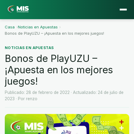
Casa
›
Noticias en Apuestas
›
Bonos de PlayUZU – ¡Apuesta en los mejores juegos!
NOTICIAS EN APUESTAS
Bonos de PlayUZU –
¡Apuesta en los mejores
juegos!
Publicado: 28 de febrero de 2022
· Actualizado: 24 de julio de
2023
· Por renzo