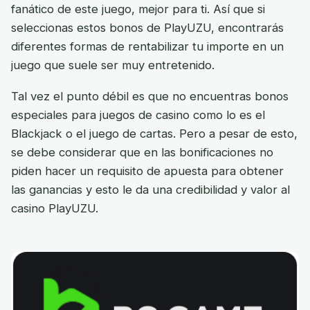
fanático de este juego, mejor para ti. Así que si
seleccionas estos bonos de PlayUZU, encontrarás
diferentes formas de rentabilizar tu importe en un
juego que suele ser muy entretenido.
Tal vez el punto débil es que no encuentras bonos
especiales para juegos de casino como lo es el
Blackjack o el juego de cartas. Pero a pesar de esto,
se debe considerar que en las bonificaciones no
piden hacer un requisito de apuesta para obtener
las ganancias y esto le da una credibilidad y valor al
casino PlayUZU.