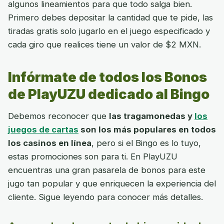
algunos lineamientos para que todo salga bien.
Primero debes depositar la cantidad que te pide, las
tiradas gratis solo jugarlo en el juego especificado y
cada giro que realices tiene un valor de $2 MXN.
Infórmate de todos los Bonos
de PlayUZU dedicado al Bingo
Debemos reconocer que
las tragamonedas y
los
juegos de cartas
son los más populares en todos
los casinos en línea
, pero si el Bingo es lo tuyo,
estas promociones son para ti. En PlayUZU
encuentras una gran pasarela de bonos para este
jugo tan popular y que enriquecen la experiencia del
cliente. Sigue leyendo para conocer más detalles.