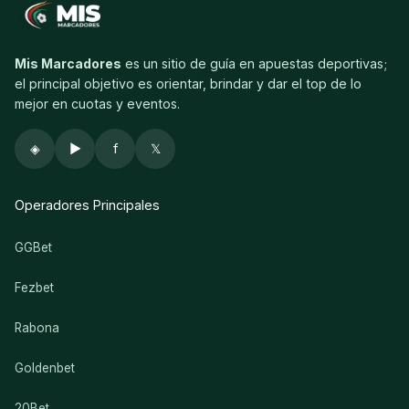
Mis Marcadores
es un sitio de guía en apuestas deportivas;
el principal objetivo es orientar, brindar y dar el top de lo
mejor en cuotas y eventos.
◈
▶
f
𝕏
Operadores Principales
GGBet
Fezbet
Rabona
Goldenbet
20Bet