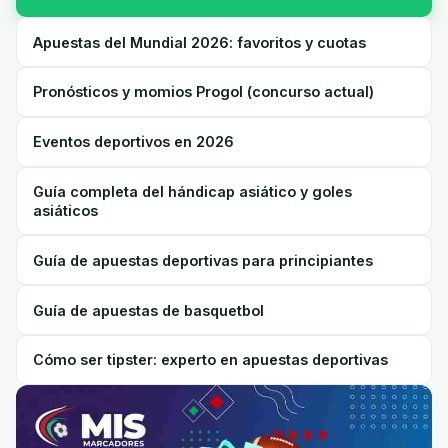
Apuestas del Mundial 2026: favoritos y cuotas
Pronósticos y momios Progol (concurso actual)
Eventos deportivos en 2026
Guía completa del hándicap asiático y goles
asiáticos
Guía de apuestas deportivas para principiantes
Guía de apuestas de basquetbol
Cómo ser tipster: experto en apuestas deportivas