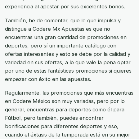
experiencia al apostar por sus excelentes bonos.
También, he de comentar, que lo que impulsa y
distingue a Codere Mx
Apuestas es que no
encuentras una gran cantidad de promociones en
deportes, pero sí un importante catálogo con
ofertas interesantes y esto se debe por la calidad y
variedad en sus ofertas, a lo que vale la pena optar
por uno de estas fantásticas promociones si quieres
empezar con éxito en las apuestas.
Regularmente, las promociones que más encuentras
en Codere México son muy variadas, pero por lo
general, encuentras para deportes como él para
Fútbol, pero también, puedes encontrar
bonificaciones para diferentes deportes y eso,
cuando el éxtasis de la temporada está en su mejor