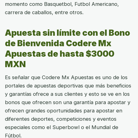
momento como Basquetbol, Futbol Americano,
carrera de caballos, entre otros.
Apuesta sin límite con el Bono
de Bienvenida Codere Mx
Apuestas de hasta $3000
MXN
Es señalar que Codere Mx Apuestas es uno de los
portales de apuestas deportivas que más beneficios
y garantías ofrece a sus clientes y esto se ve en los
bonos que ofrecen son una garantía para apostar y
ofrecen grandes oportunidades para apostar en
diferentes deportes, competiciones y eventos
especiales como el Superbowl o el Mundial de
Fútbol.