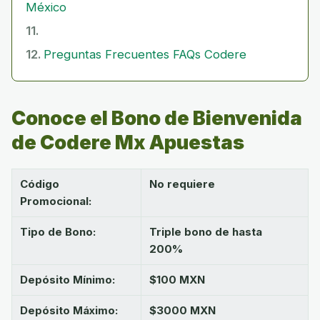
México
Preguntas Frecuentes FAQs Codere
Conoce el Bono de Bienvenida
de Codere Mx Apuestas
Código
No requiere
Promocional:
Tipo de Bono:
Triple bono de hasta
200%
Depósito Mínimo:
$100 MXN
Depósito Máximo:
$3000 MXN