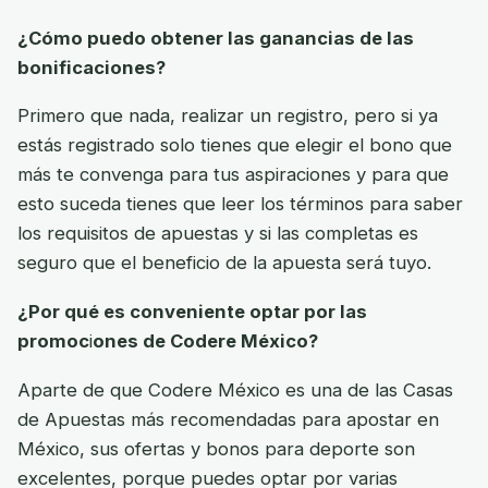
¿Cómo puedo obtener las ganancias de las
bonificaciones?
Primero que nada, realizar un registro, pero si ya
estás registrado solo tienes que elegir el bono que
más te convenga para tus aspiraciones y para que
esto suceda tienes que leer los términos para saber
los requisitos de apuestas y si las completas es
seguro que el beneficio de la apuesta será tuyo.
¿Por qué es conveniente optar por las
promoc
i
ones de Codere México?
Aparte de que Codere México es una de las Casas
de Apuestas más recomendadas para apostar en
México, sus ofertas y bonos para deporte son
excelentes, porque puedes optar por varias