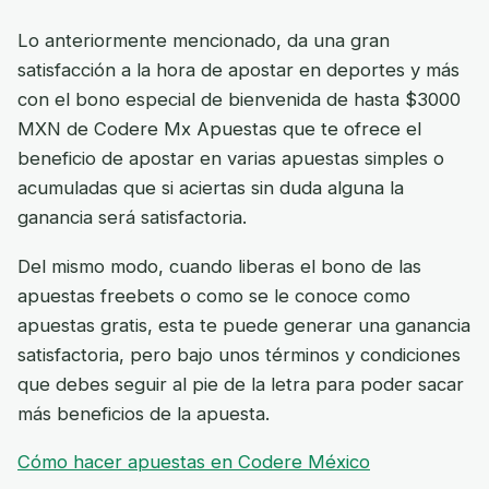
Lo anteriormente mencionado, da una gran
satisfacción a la hora de apostar en deportes y más
con el bono especial de bienvenida de hasta $3000
MXN de Codere Mx Apuestas que te ofrece el
beneficio de apostar en varias apuestas simples o
acumuladas que si aciertas sin duda alguna la
ganancia será satisfactoria.
Del mismo modo, cuando liberas el bono de las
apuestas freebets o como se le conoce como
apuestas gratis, esta te puede generar una ganancia
satisfactoria, pero bajo unos términos y condiciones
que debes seguir al pie de la letra para poder sacar
más beneficios de la apuesta.
Cómo hacer apuestas en Codere México