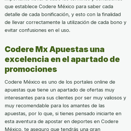
que establece Codere México para saber cada
detalle de cada bonificación, y esto con la finalidad
de llevar correctamente la utilización de cada bono y
evitar confusiones en el uso.
Codere Mx Apuestas una
excelencia en el apartado de
promociones
Codere México es uno de los portales online de
apuestas que tiene un apartado de ofertas muy
interesantes para sus clientes por ser muy valiosos y
muy recomendable para los amantes de las
apuestas, por lo que, si tienes pensado iniciarte en
esta aventura de apostar en deportes en Codere
México, te aseguro que tendrás una gran