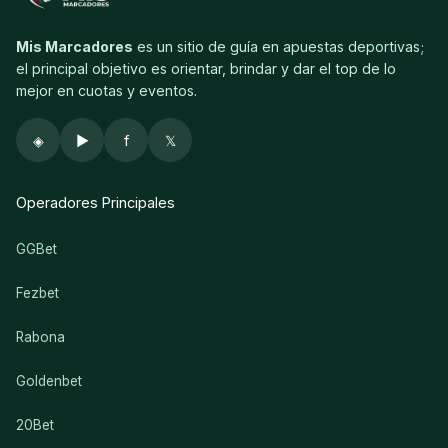
Mis Marcadores
es un sitio de guía en apuestas deportivas;
el principal objetivo es orientar, brindar y dar el top de lo
mejor en cuotas y eventos.
◈
▶
f
𝕏
Operadores Principales
GGBet
Fezbet
Rabona
Goldenbet
20Bet