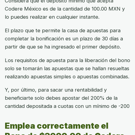
Considera que el depósito mínimo que acepta
Codere México es de la cantidad de 100.00 MXN y
lo puedes realizar en cualquier instante.
El plazo que te permite la casa de apuestas para
completar la bonificación es un plazo de 30 días a
partir de que se ha ingresado el primer depósito.
Los requisitos de apuesta para la liberación del bono
solo se tomarán las apuestas que se hallan resueltas
realizando apuestas simples o apuestas combinadas.
Y, por último, para sacar una rentabilidad y
beneficiarte solo debes apostar del 200% de la
cantidad depositada a cuotas con un mínimo de -200
Emplea correctamente el