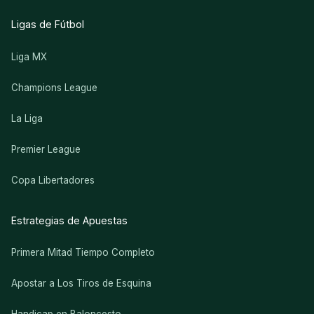
Ligas de Fútbol
Liga MX
Champions League
La Liga
Premier League
Copa Libertadores
Estrategias de Apuestas
Primera Mitad Tiempo Completo
Apostar a Los Tiros de Esquina