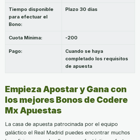
Tiempo disponible
Plazo 30 días
para efectuar el
Bono:
Cuota Mínima:
-200
Pago:
Cuando se haya
completado los requisitos
de apuesta
Empieza Apostar y Gana con
los mejores Bonos de Codere
Mx Apuestas
La casa de apuesta patrocinada por el equipo
galáctico el Real Madrid puedes encontrar muchos