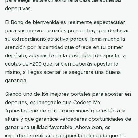
deportivas.
El Bono de bienvenida es realmente espectacular
para sus nuevos usuarios porque hay que destacar
su extraordinario atractivo porque llama mucho la
atención por la cantidad que ofrece en tu primer
depósito, además te da la posibilidad de apostar a
cuotas de -200 que, si bien deberás apostar lo
mismo, si llegas acertar te asegurará una buena
ganancia.
Siendo uno de los mejores portales para apostar en
deportes, es innegable que Codere Mx
Apuestas cuente con promociones que estén a la
altura y que garantice verdaderas oportunidades de
ganar una utilidad favorable. Ahora bien, es
importante realizar una apuesta adecuada que te