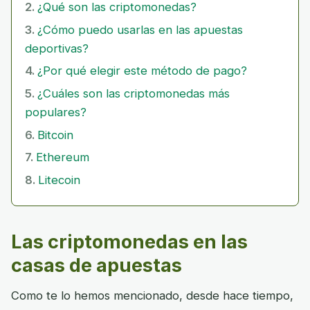
¿Qué son las criptomonedas?
¿Cómo puedo usarlas en las apuestas
deportivas?
¿Por qué elegir este método de pago?
¿Cuáles son las criptomonedas más
populares?
Bitcoin
Ethereum
Litecoin
Las criptomonedas en las
casas de apuestas
Como te lo hemos mencionado, desde hace tiempo,