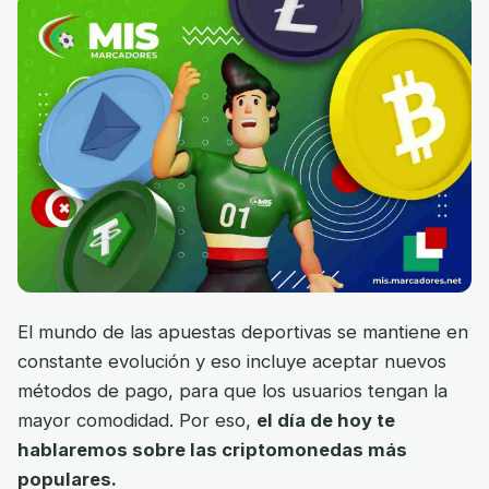
El mundo de las apuestas deportivas se mantiene en
constante evolución y eso incluye aceptar nuevos
métodos de pago, para que los usuarios tengan la
mayor comodidad. Por eso,
el día de hoy te
hablaremos sobre las criptomonedas más
populares.