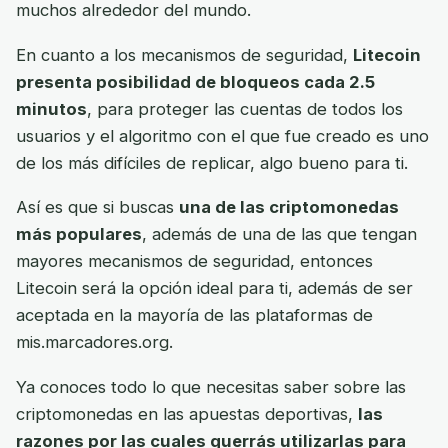
muchos alrededor del mundo.
En cuanto a los mecanismos de seguridad,
Litecoin
presenta posibilidad de bloqueos cada 2.5
minutos
, para proteger las cuentas de todos los
usuarios y el algoritmo con el que fue creado es uno
de los más difíciles de replicar, algo bueno para ti.
Así es que si buscas
una de las criptomonedas
más populares
, además de una de las que tengan
mayores mecanismos de seguridad, entonces
Litecoin será la opción ideal para ti, además de ser
aceptada en la mayoría de las plataformas de
mis.marcadores.org.
Ya conoces todo lo que necesitas saber sobre las
criptomonedas en las apuestas deportivas,
las
razones por las cuales querrás utilizarlas para