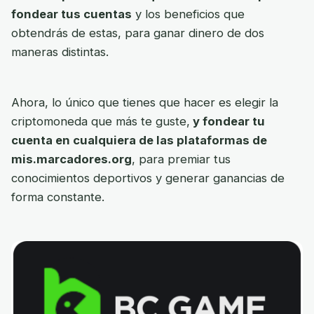
fondear tus cuentas
y los beneficios que
obtendrás de estas, para ganar dinero de dos
maneras distintas.
Ahora, lo único que tienes que hacer es elegir la
criptomoneda que más te guste,
y fondear tu
cuenta en cualquiera de las plataformas de
mis.marcadores.org
, para premiar tus
conocimientos deportivos y generar ganancias de
forma constante.