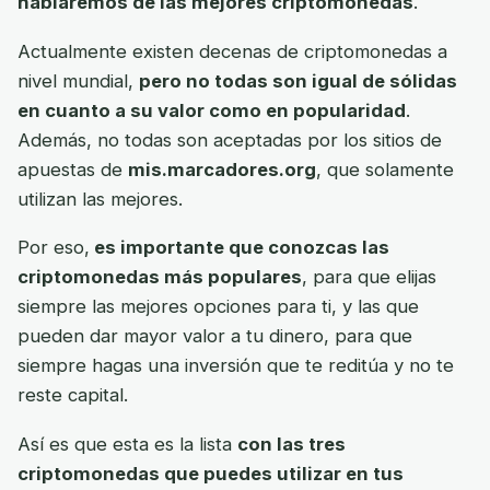
hablaremos de las mejores criptomonedas
.
Actualmente existen decenas de criptomonedas a
nivel mundial,
pero no todas son igual de sólidas
en cuanto a su valor como en popularidad
.
Además, no todas son aceptadas por los sitios de
apuestas de
mis.marcadores.org
, que solamente
utilizan las mejores.
Por eso,
es importante que conozcas las
criptomonedas más populares
, para que elijas
siempre las mejores opciones para ti, y las que
pueden dar mayor valor a tu dinero, para que
siempre hagas una inversión que te reditúa y no te
reste capital.
Así es que esta es la lista
con las tres
criptomonedas que puedes utilizar en tus