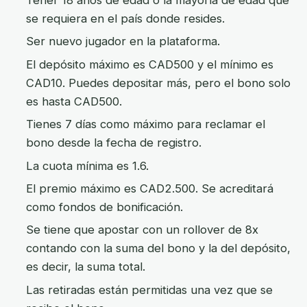
se requiera en el país donde resides.
Ser nuevo jugador en la plataforma.
El depósito máximo es CAD500 y el mínimo es
CAD10. Puedes depositar más, pero el bono solo
es hasta CAD500.
Tienes 7 días como máximo para reclamar el
bono desde la fecha de registro.
La cuota mínima es 1.6.
El premio máximo es CAD2.500. Se acreditará
como fondos de bonificación.
Se tiene que apostar con un rollover de 8x
contando con la suma del bono y la del depósito,
es decir, la suma total.
Las retiradas están permitidas una vez que se