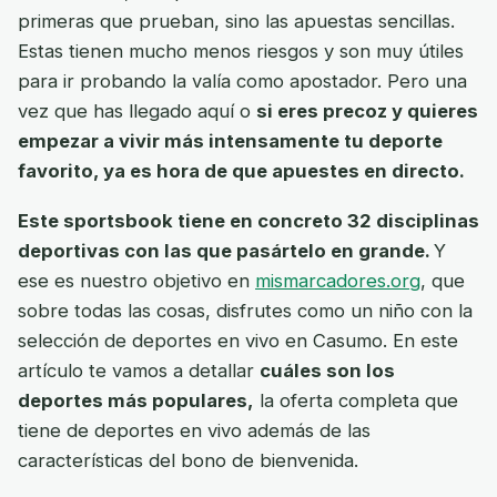
primeras que prueban, sino las apuestas sencillas.
Estas tienen mucho menos riesgos y son muy útiles
para ir probando la valía como apostador. Pero una
vez que has llegado aquí o
si eres precoz y quieres
empezar a vivir más intensamente tu deporte
favorito, ya es hora de que apuestes en directo.
Este sportsbook tiene en concreto 32 disciplinas
deportivas con las que pasártelo en grande.
Y
ese es nuestro objetivo en
mismarcadores.org
, que
sobre todas las cosas, disfrutes como un niño con la
selección de deportes en vivo en Casumo. En este
artículo te vamos a detallar
cuáles son los
deportes más populares,
la oferta completa que
tiene de deportes en vivo además de las
características del bono de bienvenida.