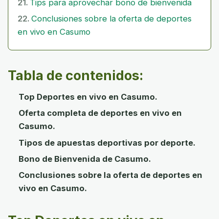
Tips para aprovechar bono de bienvenida
Conclusiones sobre la oferta de deportes
en vivo en Casumo
Tabla de contenidos:
Top Deportes en vivo en Casumo.
Oferta completa de deportes en vivo en
Casumo.
Tipos de apuestas deportivas por deporte.
Bono de Bienvenida de Casumo.
Conclusiones sobre la oferta de deportes en
vivo en Casumo.