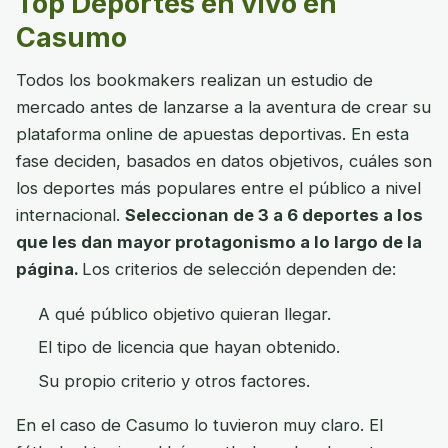
Top Deportes en vivo en
Casumo
Todos los bookmakers realizan un estudio de
mercado antes de lanzarse a la aventura de crear su
plataforma online de apuestas deportivas. En esta
fase deciden, basados en datos objetivos, cuáles son
los deportes más populares entre el público a nivel
internacional.
Seleccionan de 3 a 6 deportes a los
que les dan mayor protagonismo a lo largo de la
página.
Los criterios de selección dependen de:
A qué público objetivo quieran llegar.
El tipo de licencia que hayan obtenido.
Su propio criterio y otros factores.
En el caso de Casumo lo tuvieron muy claro. El