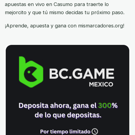
apuestas en vivo en Casumo para traerte lo
mejorcito y que tú mismo decidas tu próximo paso.
¡Aprende, apuesta y gana con mismarcadores.org!