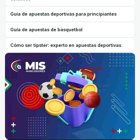
Guía de apuestas deportivas para principiantes
Guía de apuestas de basquetbol
Cómo ser tipster: experto en apuestas deportivas