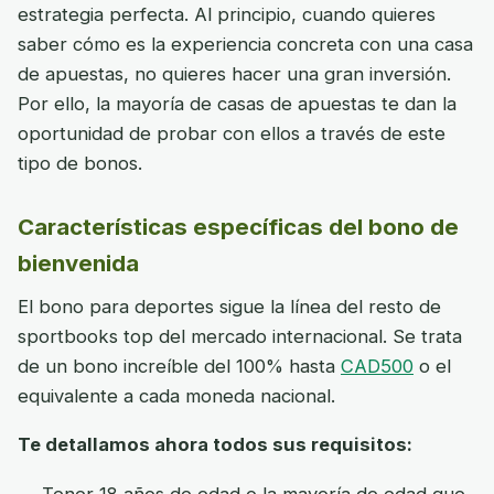
estrategia perfecta. Al principio, cuando quieres
saber cómo es la experiencia concreta con una casa
de apuestas, no quieres hacer una gran inversión.
Por ello, la mayoría de casas de apuestas te dan la
oportunidad de probar con ellos a través de este
tipo de bonos.
Características específicas del bono de
bienvenida
El bono para deportes sigue la línea del resto de
sportbooks top del mercado internacional. Se trata
de un bono increíble del 100% hasta
CAD500
o el
equivalente a cada moneda nacional.
Te detallamos ahora todos sus requisitos:
Tener 18 años de edad o la mayoría de edad que