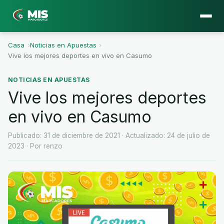
Casa
›
Noticias en Apuestas
›
Vive los mejores deportes en vivo en Casumo
NOTICIAS EN APUESTAS
Vive los mejores deportes
en vivo en Casumo
Publicado: 31 de diciembre de 2021
· Actualizado: 24 de julio de
2023
· Por renzo