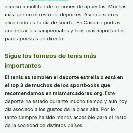
acceso a multitud de opciones de apuestas. Muchas
más que en el resto de deportes. Así que si eres
aficionado es tu día de suerte. En Casumo podrás
encontrar los campeonatos y ligas más importantes
para apuestas en directo.
Sigue los torneos de tenis más
importantes
El tenis es también el deporte estrella o está en
el top 3 de muchos de los sportbooks que
recomendamos en mismarcadores.org.
Este
deporte ha estado durante mucho tiempo y aún hoy
día asociado a los gustos de la clase alta. Por lo
tanto siempre ha sido menos accesible para el resto
de la sociedad de distintos países.