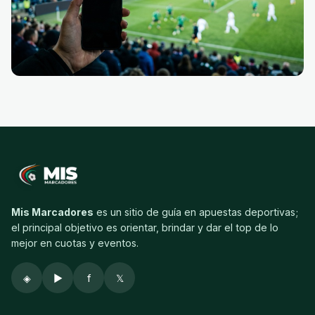
Mis Marcadores
es un sitio de guía en apuestas deportivas;
el principal objetivo es orientar, brindar y dar el top de lo
mejor en cuotas y eventos.
◈
▶
f
𝕏