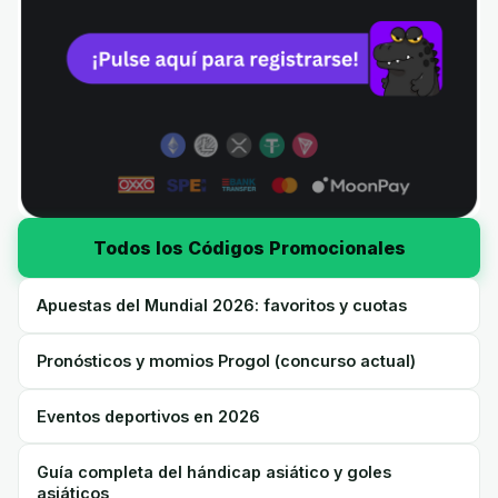
Todos los Códigos Promocionales
Apuestas del Mundial 2026: favoritos y cuotas
Pronósticos y momios Progol (concurso actual)
Eventos deportivos en 2026
Guía completa del hándicap asiático y goles
asiáticos