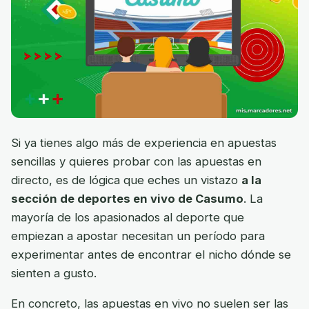
Si ya tienes algo más de experiencia en apuestas
sencillas y quieres probar con las apuestas en
directo, es de lógica que eches un vistazo
a la
sección de deportes en vivo de Casumo
. La
mayoría de los apasionados al deporte que
empiezan a apostar necesitan un período para
experimentar antes de encontrar el nicho dónde se
sienten a gusto.
En concreto, las apuestas en vivo no suelen ser las