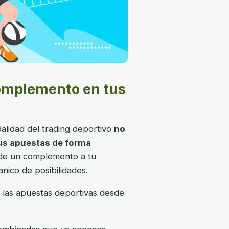
complemento en tus
alidad del trading deportivo
no
tus apuestas de forma
a de un complemento a tu
anico de posibilidades.
e las apuestas deportivas desde