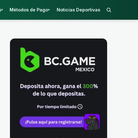
s
Métodos de Pago
Noticias Deportivas
▾
▾