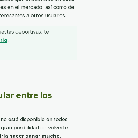
es en el mercado, así como de
teresantes a otros usuarios.
estas deportivas, te
rio
.
lar entre los
no está disponible en todos
 gran posibilidad de volverte
dría hacer ganar mucho
.