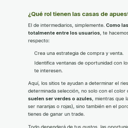
¿Qué rol tienen las casas de apue
El de intermediarios, simplemente.
Como las
totalmente entre los usuarios
, te hacemo
respecto:
Crea una estrategia de compra y venta.
Identifica ventanas de oportunidad con l
te interesen.
Aquí, los sitios te ayudan a determinar el ri
determinada selección, no solo con el color 
suelen ser verdes o azules
, mientras que 
ser naranjas o rojas), sino también en el po
tienes de ganar un trade.
Todo dependerá de tus gustos, las oportun