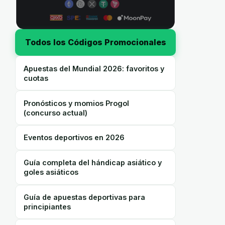
Todos los Códigos Promocionales
Apuestas del Mundial 2026: favoritos y
cuotas
Pronósticos y momios Progol
(concurso actual)
Eventos deportivos en 2026
Guía completa del hándicap asiático y
goles asiáticos
Guía de apuestas deportivas para
principiantes