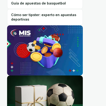
Guía de apuestas de basquetbol
Cómo ser tipster: experto en apuestas
deportivas