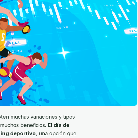
sten muchas variaciones y tipos
 muchos beneficios.
El día de
ding deportivo
, una opción que