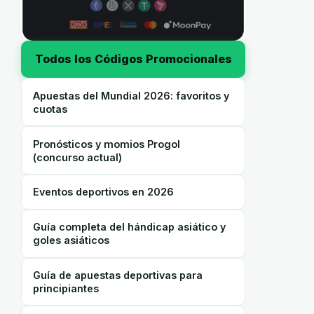
Todos los Códigos Promocionales
Apuestas del Mundial 2026: favoritos y
cuotas
Pronósticos y momios Progol
(concurso actual)
Eventos deportivos en 2026
Guía completa del hándicap asiático y
goles asiáticos
Guía de apuestas deportivas para
principiantes