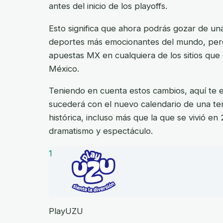
antes del inicio de los playoffs.
Esto significa que ahora podrás gozar de u
deportes más emocionantes del mundo, per
apuestas MX en cualquiera de los sitios qu
México.
Teniendo en cuenta estos cambios, aquí te 
sucederá con el nuevo calendario de una t
histórica, incluso más que la que se vivió e
dramatismo y espectáculo.
1
PlayUZU