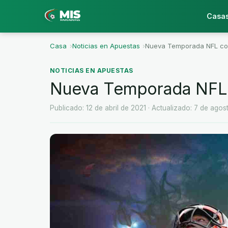
Casas
Casa
›
Noticias en Apuestas
›
Nueva Temporada NFL con
NOTICIAS EN APUESTAS
Nueva Temporada NFL c
Publicado: 12 de abril de 2021
· Actualizado: 7 de agos