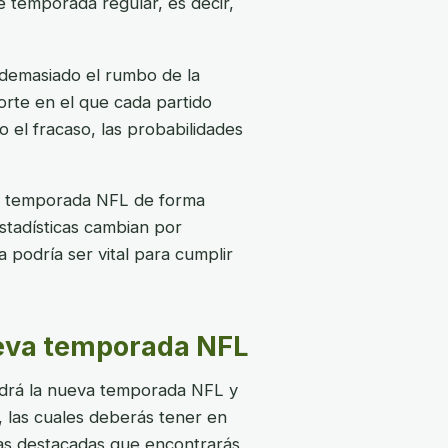
e temporada regular, es decir,
demasiado el rumbo de la
orte en el que cada partido
 o el fracaso, las probabilidades
la temporada NFL de forma
estadísticas cambian por
 podría ser vital para cumplir
ueva temporada NFL
ndrá la nueva temporada NFL y
 las cuales deberás tener en
sas destacadas que encontrarás