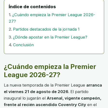
Índice de contenidos
¿Cuándo empieza la Premier League 2026-
27?
Partidos destacados de la jornada 1
¿Dónde apostar en la Premier League?
Conclusión
¿Cuándo empieza la Premier
League 2026-27?
La nueva temporada de la Premier League
arranca
el viernes 21 de agosto de 2026
. El partido
inaugural lo jugarán el
Arsenal, vigente campeón,
frente al recién ascendido Coventry City
en el