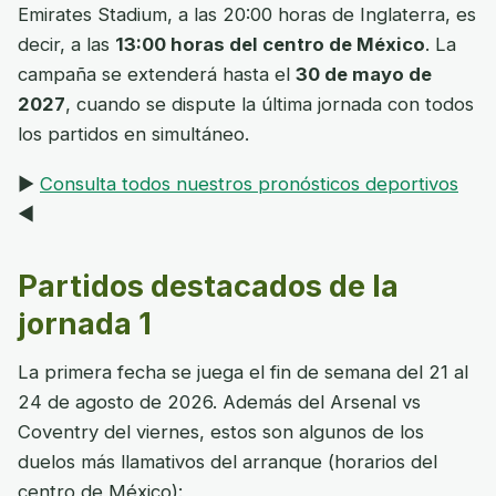
Emirates Stadium, a las 20:00 horas de Inglaterra, es
decir, a las
13:00 horas del centro de México
. La
campaña se extenderá hasta el
30 de mayo de
2027
, cuando se dispute la última jornada con todos
los partidos en simultáneo.
▶️
Consulta todos nuestros pronósticos deportivos
◀️
Partidos destacados de la
jornada 1
La primera fecha se juega el fin de semana del 21 al
24 de agosto de 2026. Además del Arsenal vs
Coventry del viernes, estos son algunos de los
duelos más llamativos del arranque (horarios del
centro de México):