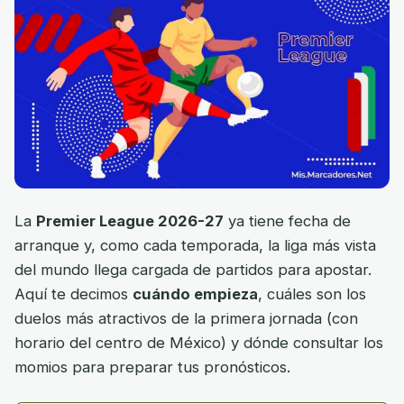
La
Premier League 2026-27
ya tiene fecha de
arranque y, como cada temporada, la liga más vista
del mundo llega cargada de partidos para apostar.
Aquí te decimos
cuándo empieza
, cuáles son los
duelos más atractivos de la primera jornada (con
horario del centro de México) y dónde consultar los
momios para preparar tus pronósticos.