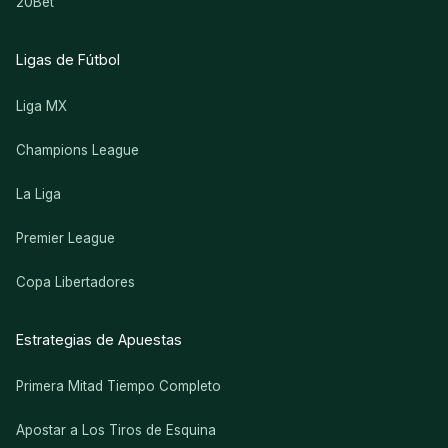
20Bet
Ligas de Fútbol
Liga MX
Champions League
La Liga
Premier League
Copa Libertadores
Estrategias de Apuestas
Primera Mitad Tiempo Completo
Apostar a Los Tiros de Esquina