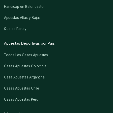
Handicap en Baloncesto
Apuestas Altas y Bajas
Que es Parlay
Apuestas Deportivas por País
Todos Las Casas Apuestas
Casas Apuestas Colombia
Casa Apuestas Argantina
Casas Apuestas Chile
Casas Apuestas Peru