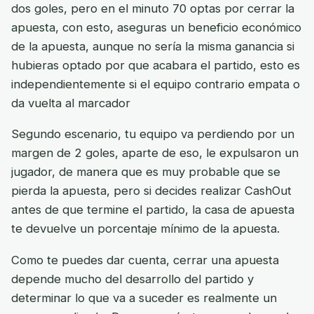
dos goles, pero en el minuto 70 optas por cerrar la
apuesta, con esto, aseguras un beneficio económico
de la apuesta, aunque no sería la misma ganancia si
hubieras optado por que acabara el partido, esto es
independientemente si el equipo contrario empata o
da vuelta al marcador
Segundo escenario, tu equipo va perdiendo por un
margen de 2 goles, aparte de eso, le expulsaron un
jugador, de manera que es muy probable que se
pierda la apuesta, pero si decides realizar CashOut
antes de que termine el partido, la casa de apuesta
te devuelve un porcentaje mínimo de la apuesta.
Como te puedes dar cuenta, cerrar una apuesta
depende mucho del desarrollo del partido y
determinar lo que va a suceder es realmente un