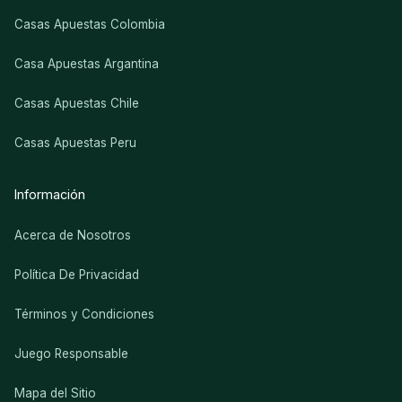
Casas Apuestas Colombia
Casa Apuestas Argantina
Casas Apuestas Chile
Casas Apuestas Peru
Información
Acerca de Nosotros
Política De Privacidad
Términos y Condiciones
Juego Responsable
Mapa del Sitio