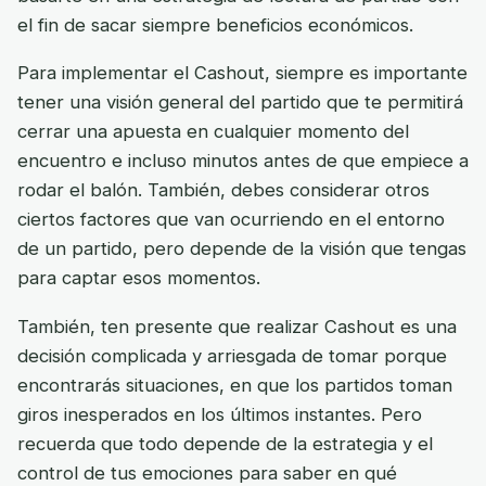
el fin de sacar siempre beneficios económicos.
Para implementar el Cashout, siempre es importante
tener una visión general del partido que te permitirá
cerrar una apuesta en cualquier momento del
encuentro e incluso minutos antes de que empiece a
rodar el balón. También, debes considerar otros
ciertos factores que van ocurriendo en el entorno
de un partido, pero depende de la visión que tengas
para captar esos momentos.
También, ten presente que realizar Cashout es una
decisión complicada y arriesgada de tomar porque
encontrarás situaciones, en que los partidos toman
giros inesperados en los últimos instantes. Pero
recuerda que todo depende de la estrategia y el
control de tus emociones para saber en qué