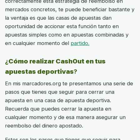
correctamente esta estrategia de reembolso en
mercados concretos, te puede beneficiar bastante y
la ventaja es que las casas de apuestas dan
oportunidad de accionar esta función tanto en
apuestas simples como en apuestas combinadas y
en cualquier momento del
partido.
¿
Cómo realizar CashOut en tus
apuestas deportivas
?
En mis marcadores.org te presentamos una serie de
pasos que tienes que seguir para cerrar una
apuesta en una casa de apuesta deportiva.
Recuerda que puedes cerrar la apuesta en
cualquier momento y de esa manera asegurar un
reembolso del dinero apostado.
Estos son los pasos que tienes que seguir para