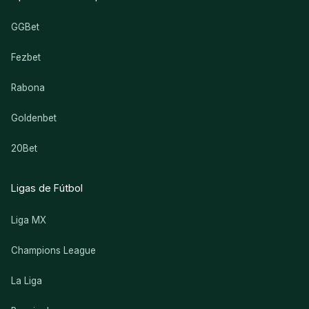
GGBet
Fezbet
Rabona
Goldenbet
20Bet
Ligas de Fútbol
Liga MX
Champions League
La Liga