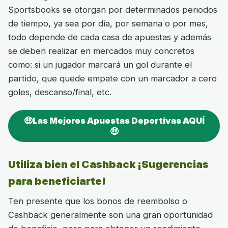
Sportsbooks se otorgan por determinados periodos
de tiempo, ya sea por día, por semana o por mes,
todo depende de cada casa de apuestas y además
se deben realizar en mercados muy concretos
como: si un jugador marcará un gol durante el
partido, que quede empate con un marcador a cero
goles, descanso/final, etc.
🤑
Las Mejores Apuestas Deportivas AQUÍ
🤑
Utiliza bien el Cashback ¡Sugerencias
para beneficiarte!
Ten presente que los bonos de reembolso o
Cashback generalmente son una gran oportunidad