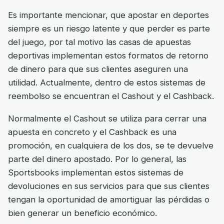
Es importante mencionar, que apostar en deportes
siempre es un riesgo latente y que perder es parte
del juego, por tal motivo las casas de apuestas
deportivas implementan estos formatos de retorno
de dinero para que sus clientes aseguren una
utilidad. Actualmente, dentro de estos sistemas de
reembolso se encuentran el Cashout y el Cashback.
Normalmente el Cashout se utiliza para cerrar una
apuesta en concreto y el Cashback es una
promoción, en cualquiera de los dos, se te devuelve
parte del dinero apostado. Por lo general, las
Sportsbooks implementan estos sistemas de
devoluciones en sus servicios para que sus clientes
tengan la oportunidad de amortiguar las pérdidas o
bien generar un beneficio económico.