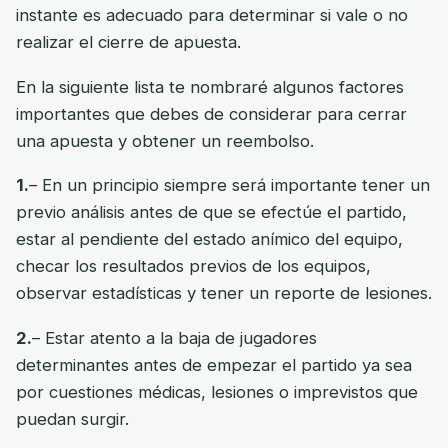
instante es adecuado para determinar si vale o no
realizar el cierre de apuesta.
En la siguiente lista te nombraré algunos factores
importantes que debes de considerar para cerrar
una apuesta y obtener un reembolso.
1.
– En un principio siempre será importante tener un
previo análisis antes de que se efectúe el partido,
estar al pendiente del estado anímico del equipo,
checar los resultados previos de los equipos,
observar estadísticas y tener un reporte de lesiones.
2.
– Estar atento a la baja de jugadores
determinantes antes de empezar el partido ya sea
por cuestiones médicas, lesiones o imprevistos que
puedan surgir.