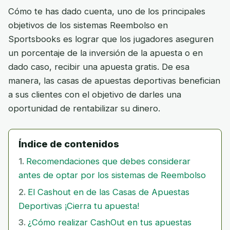
Cómo te has dado cuenta, uno de los principales
objetivos de los sistemas Reembolso en
Sportsbooks es lograr que los jugadores aseguren
un porcentaje de la inversión de la apuesta o en
dado caso, recibir una apuesta gratis. De esa
manera, las casas de apuestas deportivas benefician
a sus clientes con el objetivo de darles una
oportunidad de rentabilizar su dinero.
Índice de contenidos
Recomendaciones que debes considerar
antes de optar por los sistemas de Reembolso
El Cashout en de las Casas de Apuestas
Deportivas ¡Cierra tu apuesta!
¿Cómo realizar CashOut en tus apuestas