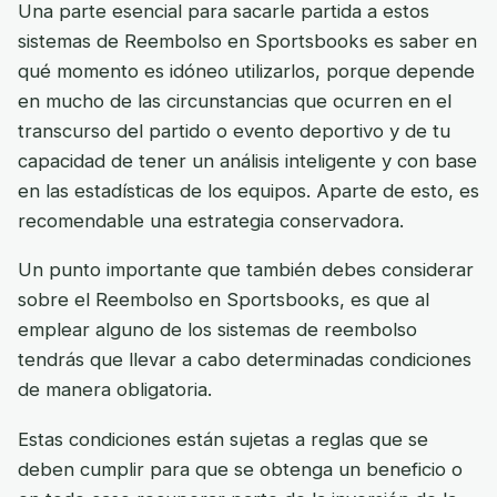
Una parte esencial para sacarle partida a estos
sistemas de Reembolso en Sportsbooks es saber en
qué momento es idóneo utilizarlos, porque depende
en mucho de las circunstancias que ocurren en el
transcurso del partido o evento deportivo y de tu
capacidad de tener un análisis inteligente y con base
en las estadísticas de los equipos. Aparte de esto, es
recomendable una estrategia conservadora.
Un punto importante que también debes considerar
sobre el Reembolso en Sportsbooks, es que al
emplear alguno de los sistemas de reembolso
tendrás que llevar a cabo determinadas condiciones
de manera obligatoria.
Estas condiciones están sujetas a reglas que se
deben cumplir para que se obtenga un beneficio o