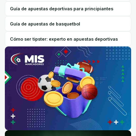
Guía de apuestas deportivas para principiantes
Guía de apuestas de basquetbol
Cómo ser tipster: experto en apuestas deportivas