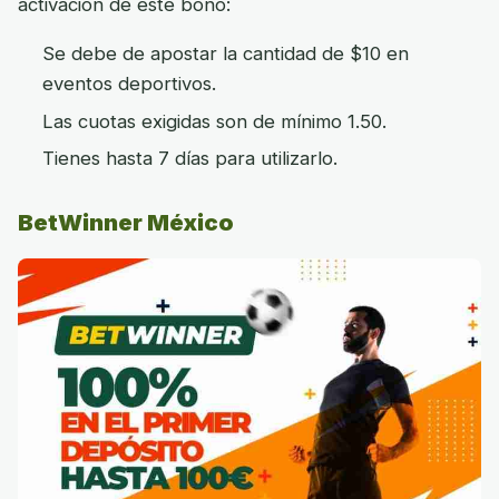
activación de este bono:
Se debe de apostar la cantidad de $10 en
eventos deportivos.
Las cuotas exigidas son de mínimo 1.50.
Tienes hasta 7 días para utilizarlo.
BetWinner México