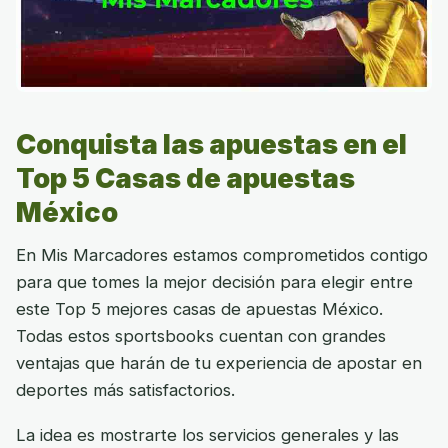
Conquista las apuestas en el
Top 5 Casas de apuestas
México
En Mis Marcadores estamos comprometidos contigo
para que tomes la mejor decisión para elegir entre
este Top 5 mejores casas de apuestas México.
Todas estos sportsbooks cuentan con grandes
ventajas que harán de tu experiencia de apostar en
deportes más satisfactorios.
La idea es mostrarte los servicios generales y las