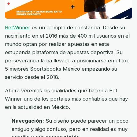
BetWinner
es un ejemplo de constancia. Desde su
nacimiento en el 2016 más de 400 mil usuarios en el
mundo optan por realizar apuestas en esta
estupenda plataforma de apuestas deportiva. Su
perseverancia la ha llevado a posicionarse en el top
5 mejores Sportsbooks México empezando su
servicio desde el 2018.
Ahora veremos las cualidades que hacen a Bet
Winner uno de los portales más confiables que hay
en la actualidad en México.
Navegación:
Su diseño puede parecer un poco
antiguo y algo confuso, pero en realidad es muy