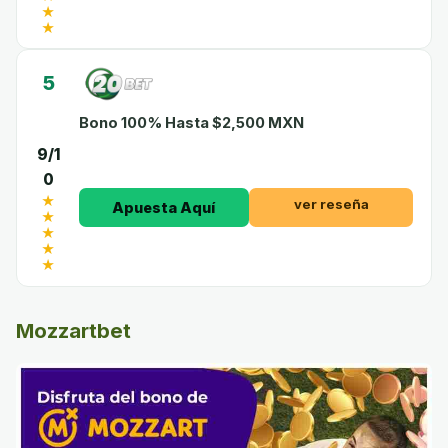
5
Bono 100% Hasta $2,500 MXN
9/1
0
ver reseña
Apuesta Aquí
Mozzartbet