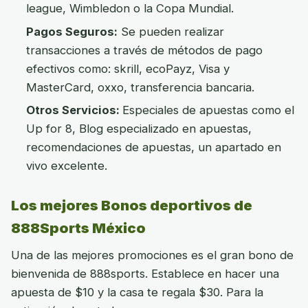
league, Wimbledon o la Copa Mundial.
Pagos Seguros:
Se pueden realizar
transacciones a través de métodos de pago
efectivos como: skrill, ecoPayz, Visa y
MasterCard, oxxo, transferencia bancaria.
Otros Servicios:
Especiales de apuestas como el
Up for 8, Blog especializado en apuestas,
recomendaciones de apuestas, un apartado en
vivo excelente.
Los mejores Bonos deportivos de
888Sports México
Una de las mejores promociones es el gran bono de
bienvenida de 888sports. Establece en hacer una
apuesta de $10 y la casa te regala $30. Para la