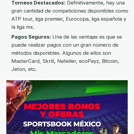
Torneos Destacados:
Definitivamente, hay una
gran cantidad de competiciones disponibles como
ATP tour, liga premier, Eurocopa, liga española y
la liga mx.
Pagos Seguros:
Una de las ventajas es que se
puede realizar pagos con un gran número de
métodos disponibles. Algunos de ellos son
MasterCard, Skrill, Neteller, ecoPayz, Bitcoin,
Jeton, etc.