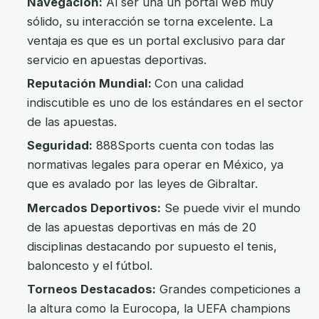
Navegación:
Al ser una un portal web muy
sólido, su interacción se torna excelente. La
ventaja es que es un portal exclusivo para dar
servicio en apuestas deportivas.
Reputación Mundial:
Con una calidad
indiscutible es uno de los estándares en el sector
de las apuestas.
Seguridad:
888Sports cuenta con todas las
normativas legales para operar en México, ya
que es avalado por las leyes de Gibraltar.
Mercados Deportivos:
Se puede vivir el mundo
de las apuestas deportivas en más de 20
disciplinas destacando por supuesto el tenis,
baloncesto y el fútbol.
Torneos Destacados:
Grandes competiciones a
la altura como la Eurocopa, la UEFA champions