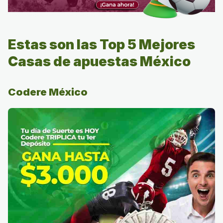
Estas son las Top 5 Mejores
Casas de apuestas México
Codere México