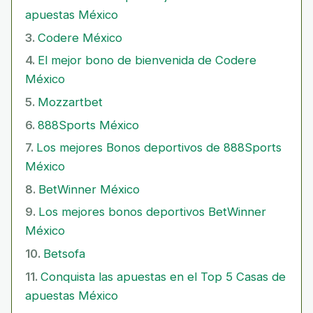
apuestas México
Codere México
El mejor bono de bienvenida de Codere
México
Mozzartbet
888Sports México
Los mejores Bonos deportivos de 888Sports
México
BetWinner México
Los mejores bonos deportivos BetWinner
México
Betsofa
Conquista las apuestas en el Top 5 Casas de
apuestas México