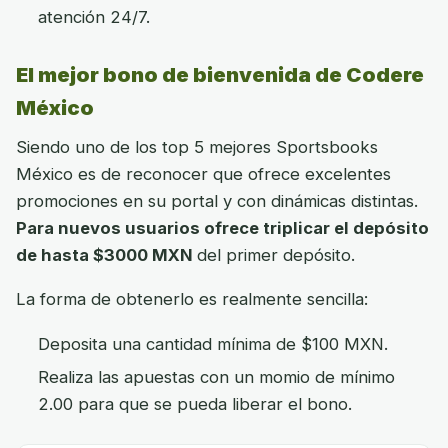
atención 24/7.
El mejor bono de bienvenida de Codere
México
Siendo uno de los top 5 mejores Sportsbooks
México es de reconocer que ofrece excelentes
promociones en su portal y con dinámicas distintas.
Para nuevos usuarios ofrece triplicar el depósito
de hasta $3000 MXN
del primer depósito.
La forma de obtenerlo es realmente sencilla:
Deposita una cantidad mínima de $100 MXN.
Realiza las apuestas con un momio de mínimo
2.00 para que se pueda liberar el bono.