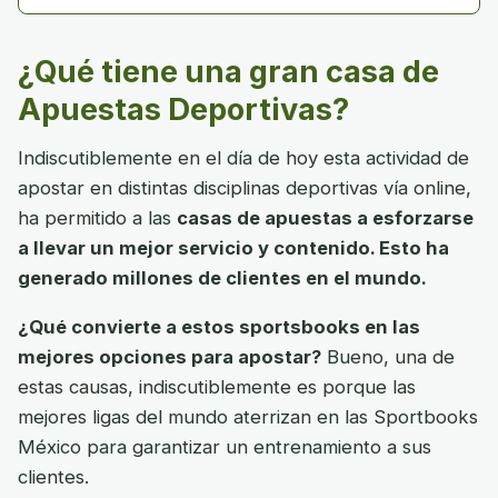
¿Qué tiene una gran casa de
Apuestas Deportivas?
Indiscutiblemente en el día de hoy esta actividad de
apostar en distintas disciplinas deportivas vía online,
ha permitido a las
casas de apuestas a esforzarse
a llevar un mejor servicio y contenido. Esto ha
generado millones de clientes en el mundo.
¿Qué convierte a estos sportsbooks en las
mejores opciones para apostar?
Bueno, una de
estas causas, indiscutiblemente es porque las
mejores ligas del mundo aterrizan en las Sportbooks
México para garantizar un entrenamiento a sus
clientes.