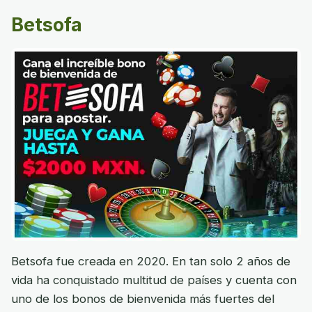
Betsofa
Betsofa fue creada en 2020. En tan solo 2 años de
vida ha conquistado multitud de países y cuenta con
uno de los bonos de bienvenida más fuertes del