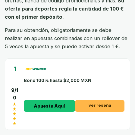
ofertas, tienda de código promocionales y más.
Su
oferta para deportes regla la cantidad de 100 €
con el primer depósito.
Para su obtención, obligatoriamente se debe
realizar en apuestas combinadas con un rollover de
5 veces la apuesta y se puede activar desde 1 €.
1
Bono 100% hasta $2,000 MXN
9/1
0
ver reseña
Apuesta Aquí