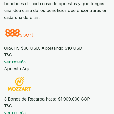
bondades de cada casa de apuestas y que tengas
una idea clara de los beneficios que encontrarás en
cada una de ellas.
GRATIS $30 USD, Apostando $10 USD
T&C
ver reseña
Apuesta Aquí
3 Bonos de Recarga hasta $1.000.000 COP
T&C
ver reseña