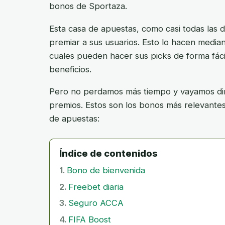
bonos de Sportaza.
Esta casa de apuestas, como casi todas las
premiar a sus usuarios. Esto lo hacen median
cuales pueden hacer sus picks de forma fáci
beneficios.
Pero no perdamos más tiempo y vayamos di
premios. Estos son los bonos más relevantes
de apuestas:
Índice de contenidos
Bono de bienvenida
Freebet diaria
Seguro ACCA
FIFA Boost