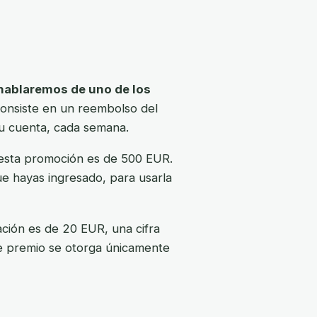
 hablaremos de uno de los
onsiste en un reembolso del
tu cuenta, cada semana.
 esta promoción es de 500 EUR.
e hayas ingresado, para usarla
ación es de 20 EUR, una cifra
e premio se otorga únicamente