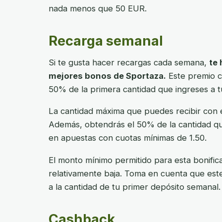
nada menos que 50 EUR.
Recarga semanal
Si te gusta hacer recargas cada semana,
te
mejores bonos de Sportaza.
Este premio c
50% de la primera cantidad que ingreses a 
La cantidad máxima que puedes recibir con
Además, obtendrás el 50% de la cantidad qu
en apuestas con cuotas mínimas de 1.50.
El monto mínimo permitido para esta bonific
relativamente baja. Toma en cuenta que est
a la cantidad de tu primer depósito semanal.
Cashback