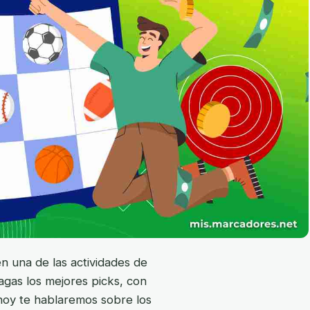
n una de las actividades de
gas los mejores picks, con
hoy te hablaremos sobre los