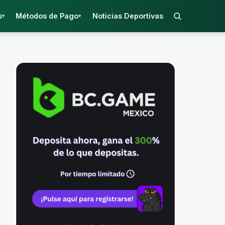
s
Métodos de Pago
Noticias Deportivas
▾
▾