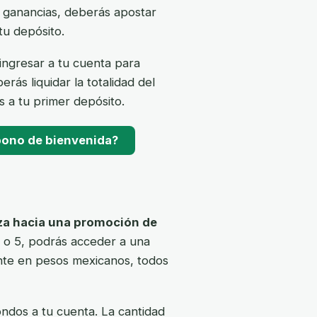
s ganancias, deberás apostar
tu depósito.
ingresar a tu cuenta para
ás liquidar la totalidad del
s a tu primer depósito.
 bono de bienvenida?
za hacia una promoción de
 4 o 5, podrás acceder a una
ente en pesos mexicanos, todos
ondos a tu cuenta. La cantidad