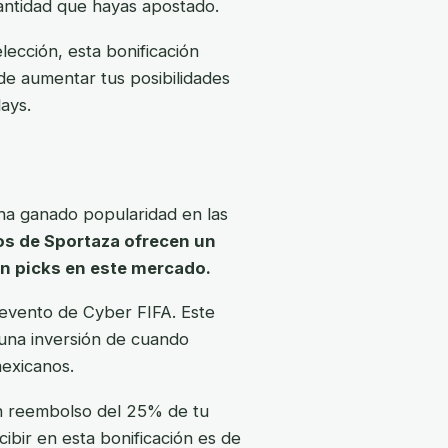
cantidad que hayas apostado.
lección, esta bonificación
de aumentar tus posibilidades
ays.
 ha ganado popularidad en las
os de Sportaza ofrecen un
n picks en este mercado.
evento de Cyber FIFA. Este
 una inversión de cuando
exicanos.
un reembolso del 25% de tu
ibir en esta bonificación es de