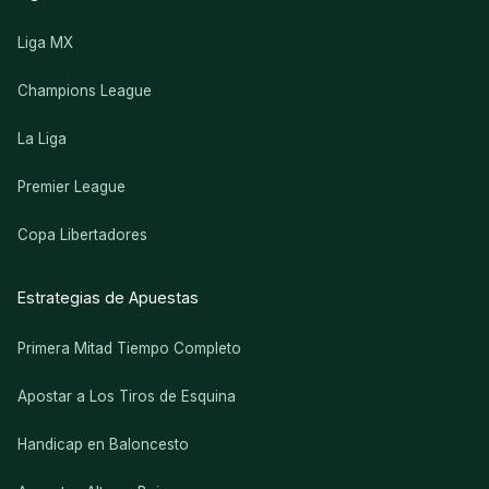
Liga MX
Champions League
La Liga
Premier League
Copa Libertadores
Estrategias de Apuestas
Primera Mitad Tiempo Completo
Apostar a Los Tiros de Esquina
Handicap en Baloncesto