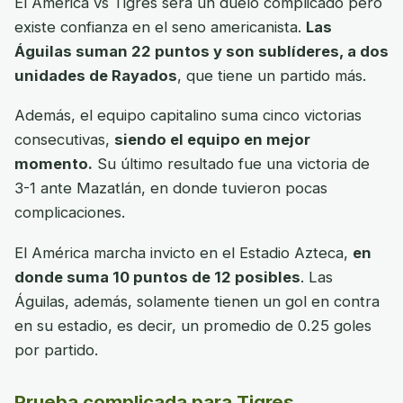
El América vs Tigres será un duelo complicado pero
existe confianza en el seno americanista.
Las
Águilas suman 22 puntos y son sublíderes, a dos
unidades de Rayados
, que tiene un partido más.
Además, el equipo capitalino suma cinco victorias
consecutivas,
siendo el equipo en mejor
momento.
Su último resultado fue una victoria de
3-1 ante Mazatlán, en donde tuvieron pocas
complicaciones.
El América marcha invicto en el Estadio Azteca,
en
donde suma 10 puntos de 12 posibles
. Las
Águilas, además, solamente tienen un gol en contra
en su estadio, es decir, un promedio de 0.25 goles
por partido.
Prueba complicada para Tigres