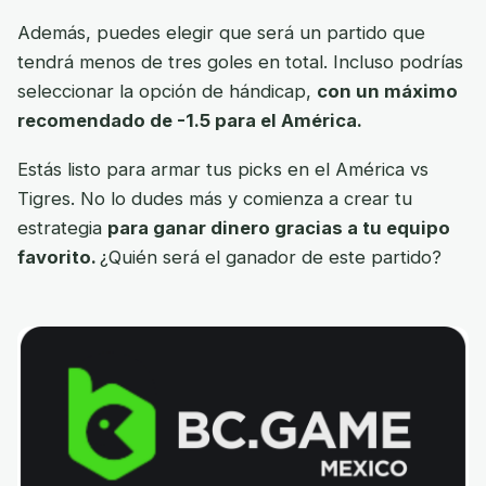
Además, puedes elegir que será un partido que
tendrá menos de tres goles en total. Incluso podrías
seleccionar la opción de hándicap,
con un máximo
recomendado de -1.5 para el América.
Estás listo para armar tus picks en el América vs
Tigres. No lo dudes más y comienza a crear tu
estrategia
para ganar dinero gracias a tu equipo
favorito.
¿Quién será el ganador de este partido?