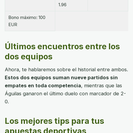
1.96
Bono máximo: 100
EUR
Últimos encuentros entre los
dos equipos
Ahora, te hablaremos sobre el historial entre ambos.
Estos dos equipos suman nueve partidos sin
empates en toda competencia
, mientras que las
Águilas ganaron el último duelo con marcador de 2-
0.
Los mejores tips para tus
apuestas deportivas