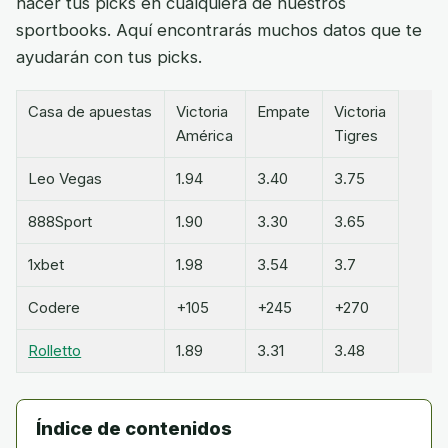
hacer tus picks en cualquiera de nuestros
sportbooks. Aquí encontrarás muchos datos que te
ayudarán con tus picks.
Casa de apuestas
Victoria
Empate
Victoria
América
Tigres
Leo Vegas
1.94
3.40
3.75
888Sport
1.90
3.30
3.65
1xbet
1.98
3.54
3.7
Codere
+105
+245
+270
Rolletto
1.89
3.31
3.48
Índice de contenidos