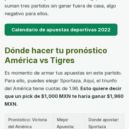
suman tres partidos sin ganar fuera de casa, algo
negativo para ellos.
Calendario de apuestas deportivas 2022
Dónde hacer tu pronóstico
América vs Tigres
Es momento de armar tus apuestas en este partido.
Para ello, puedes elegir Sportaza. Aquí, el triunfo
del América tiene cuotas de 1.96.
Esto quiere decir
que un pick de $1,000 MXN te haría ganar $1,960
MXN.
Pronóstico: Victoria
Mejor
Donde apostar:
del América
Apuesta:
Sportaza