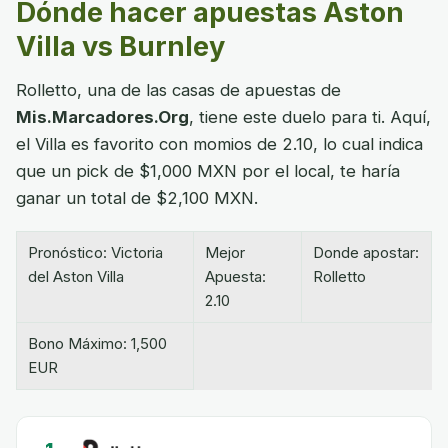
Dónde hacer apuestas Aston
Villa vs Burnley
Rolletto, una de las casas de apuestas de
Mis.Marcadores.Org
, tiene este duelo para ti. Aquí,
el Villa es favorito con momios de 2.10, lo cual indica
que un pick de $1,000 MXN por el local, te haría
ganar un total de $2,100 MXN.
Pronóstico: Victoria
Mejor
Donde apostar:
del Aston Villa
Apuesta:
Rolletto
2.10
Bono Máximo: 1,500
EUR