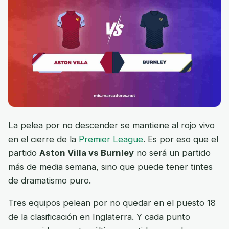
La pelea por no descender se mantiene al rojo vivo
en el cierre de la
Premier League
. Es por eso que el
partido
Aston Villa vs Burnley
no será un partido
más de media semana, sino que puede tener tintes
de dramatismo puro.
Tres equipos pelean por no quedar en el puesto 18
de la clasificación en Inglaterra. Y cada punto