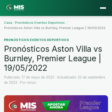
Casa
›
Pronósticos Eventos Deportivos
›
Pronósticos Aston Villa vs Burnley, Premier League | 19/05/2022
PRONÓSTICOS EVENTOS DEPORTIVOS
Pronósticos Aston Villa vs
Burnley, Premier League |
19/05/2022
Publicado: 17 de mayo de 2022
· Actualizado: 22 de septiembre
de 2023
· Por renzo