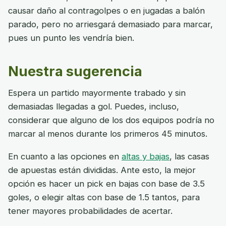
causar daño al contragolpes o en jugadas a balón
parado, pero no arriesgará demasiado para marcar,
pues un punto les vendría bien.
Nuestra sugerencia
Espera un partido mayormente trabado y sin
demasiadas llegadas a gol. Puedes, incluso,
considerar que alguno de los dos equipos podría no
marcar al menos durante los primeros 45 minutos.
En cuanto a las opciones en
altas y bajas
, las casas
de apuestas están divididas. Ante esto, la mejor
opción es hacer un pick en bajas con base de 3.5
goles, o elegir altas con base de 1.5 tantos, para
tener mayores probabilidades de acertar.