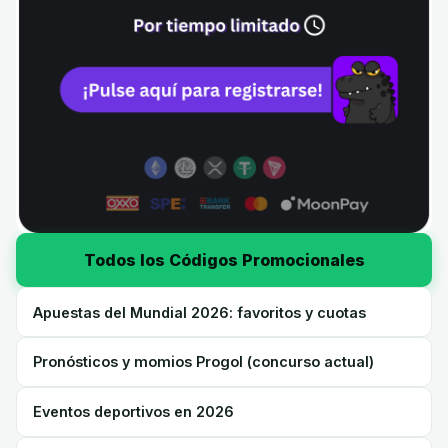
Todos los Códigos Promocionales
Apuestas del Mundial 2026: favoritos y cuotas
Pronósticos y momios Progol (concurso actual)
Eventos deportivos en 2026