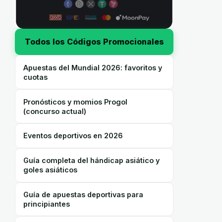
Todos los Códigos Promocionales
Apuestas del Mundial 2026: favoritos y
cuotas
Pronósticos y momios Progol
(concurso actual)
Eventos deportivos en 2026
Guía completa del hándicap asiático y
goles asiáticos
Guía de apuestas deportivas para
principiantes