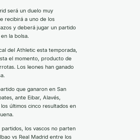
drid será un duelo muy
e recibirá a uno de los
brazos y deberá jugar un partido
en la bolsa.
cal del Athletic esta temporada,
asta el momento, producto de
errotas. Los leones han ganado
a.
 partido que ganaron en San
ates, ante Eibar, Alavés,
 los últimos cinco resultados en
buena.
partidos, los vascos no parten
ilbao vs Real Madrid entre los