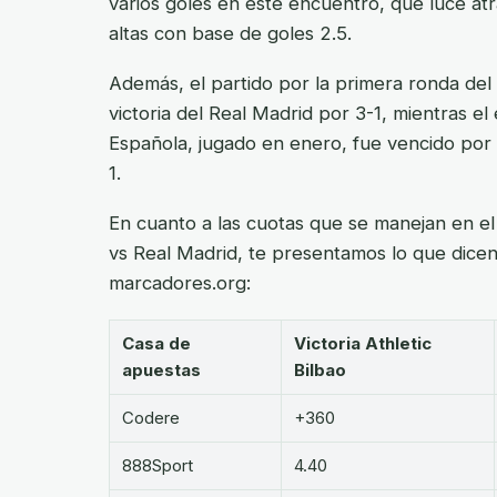
varios goles en este encuentro, que luce at
altas con base de goles 2.5.
Además, el partido por la primera ronda de
victoria del Real Madrid por 3-1, mientras 
Española, jugado en enero, fue vencido por
1.
En cuanto a las cuotas que se manejan en el
vs Real Madrid, te presentamos lo que dicen 
marcadores.org:
Casa de
Victoria Athletic
apuestas
Bilbao
Codere
+360
888Sport
4.40