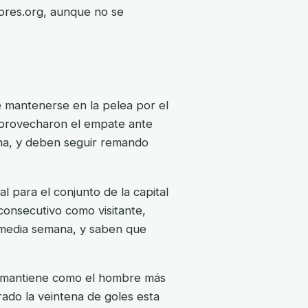
dores.org, aunque no se
e mantenerse en la pelea por el
 aprovecharon el empate ante
ana, y deben seguir remando
al para el conjunto de la capital
consecutivo como visitante,
media semana, y saben que
e mantiene como el hombre más
ado la veintena de goles esta