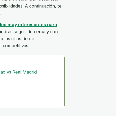
ibilidades. A continuación, te
.
idos muy interesantes para
podrás seguir de cerca y con
a los sitios de mis
 competitivas.
lbao vs Real Madrid