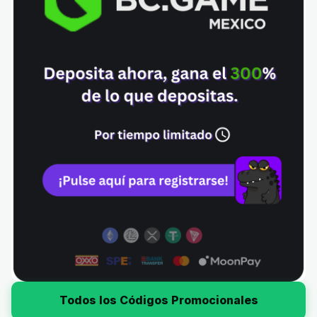
Todos los Códigos Promocionales