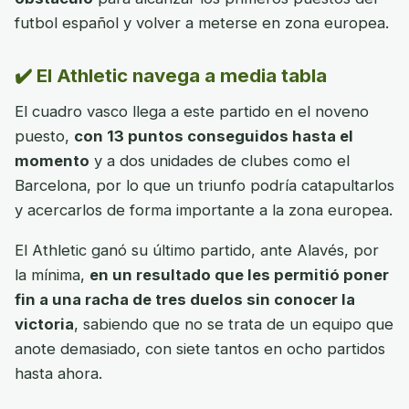
futbol español y volver a meterse en zona europea.
✔️ El Athletic navega a media tabla
El cuadro vasco llega a este partido en el noveno
puesto,
con 13 puntos conseguidos hasta el
momento
y a dos unidades de clubes como el
Barcelona, por lo que un triunfo podría catapultarlos
y acercarlos de forma importante a la zona europea.
El Athletic ganó su último partido, ante Alavés, por
la mínima,
en un resultado que les permitió poner
fin a una racha de tres duelos sin conocer la
victoria
, sabiendo que no se trata de un equipo que
anote demasiado, con siete tantos en ocho partidos
hasta ahora.