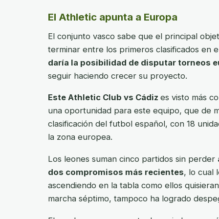
El Athletic apunta a Europa
El conjunto vasco sabe que el principal obje
terminar entre los primeros clasificados en e
daría la posibilidad de disputar torneos
seguir haciendo crecer su proyecto.
Este Athletic Club vs Cádiz
es visto más c
una oportunidad para este equipo, que de 
clasificación del futbol español, con 18 uni
la zona europea.
Los leones suman cinco partidos sin perder
dos compromisos más recientes
, lo cual
ascendiendo en la tabla como ellos quisiera
marcha séptimo, tampoco ha logrado despe