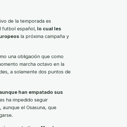
tivo de la temporada es
l futbol español,
lo cual les
 europeos
la próxima campaña y
omo una obligación que como
momento marcha octavo en la
dades, a solamente dos puntos de
aunque han empatado sus
 les ha impedido seguir
n, aunque el Osasuna, que
garse.