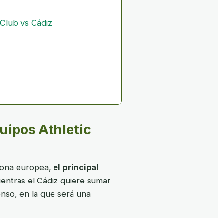
 Club vs Cádiz
uipos Athletic
 zona europea,
el principal
ientras el Cádiz quiere sumar
nso, en la que será una