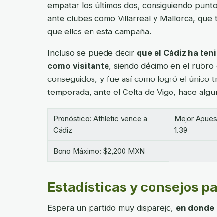
empatar los últimos dos, consiguiendo punto
ante clubes como Villarreal y Mallorca, que
que ellos en esta campaña.
Incluso se puede decir
que el Cádiz ha ten
como visitante
, siendo décimo en el rubro
conseguidos, y fue así como logró el único tr
temporada, ante el Celta de Vigo, hace alg
Pronóstico: Athletic vence a
Mejor Apues
Cádiz
1.39
Bono Máximo: $2,200 MXN
Estadísticas y consejos p
Espera un partido muy disparejo,
en donde e