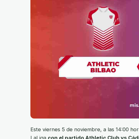
Este viernes 5 de noviembre, a las 14:00 hora
LaLiga
con el partido Athletic Club vs Cád