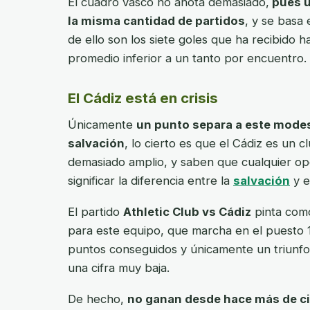
El cuadro vasco no anota demasiado,
pues ú
la misma cantidad de partidos
, y se basa
de ello son los siete goles que ha recibido 
promedio inferior a un tanto por encuentro.
El Cádiz está en crisis
Únicamente
un punto separa a este modes
salvación
, lo cierto es que el Cádiz es un c
demasiado amplio, y saben que cualquier op
significar la diferencia entre la
salvación
y e
El partido
Athletic Club vs Cádiz
pinta com
para este equipo, que marcha en el puesto 17
puntos conseguidos y únicamente un triunfo
una cifra muy baja.
De hecho,
no ganan desde hace más de ci