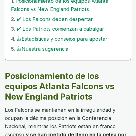
Posicionamiento de los equipos Atlanta
Falcons vs New England Patriots
✔️ Los Falcons deben despertar
✔️ Los Patriots comienzan a cabalgar
👍Estadísticas y consejos para apostar
👍Nuestra sugerencia
Posicionamiento de los
equipos Atlanta Falcons vs
New England Patriots
Los Falcons se mantienen en la irregularidad y
ocupan la décima posición en la Conferencia
Nacional, mientras los Patriots están en franco
ascenso
y se han metido de lleno en la pelea por