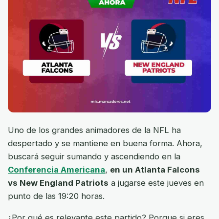
Uno de los grandes animadores de la NFL ha
despertado y se mantiene en buena forma. Ahora,
buscará seguir sumando y ascendiendo en la
Conferencia Americana
,
en un Atlanta Falcons
vs New England Patriots
a jugarse este jueves en
punto de las 19:20 horas.
¿Por qué es relevante este partido? Porque si eres