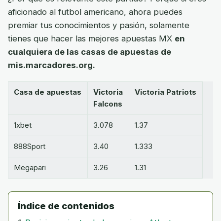
aficionado al futbol americano, ahora puedes
premiar tus conocimientos y pasión, solamente
tienes que hacer las mejores apuestas MX
en
cualquiera de las casas de apuestas de
mis.marcadores.org.
Casa de apuestas
Victoria
Victoria Patriots
Falcons
1xbet
3.078
1.37
888Sport
3.40
1.333
Megapari
3.26
1.31
Índice de contenidos