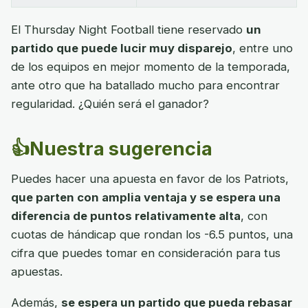
El Thursday Night Football tiene reservado
un
partido que puede lucir muy disparejo
, entre uno
de los equipos en mejor momento de la temporada,
ante otro que ha batallado mucho para encontrar
regularidad. ¿Quién será el ganador?
👍Nuestra sugerencia
Puedes hacer una apuesta en favor de los Patriots,
que parten con amplia ventaja y se espera una
diferencia de puntos relativamente alta
, con
cuotas de hándicap que rondan los -6.5 puntos, una
cifra que puedes tomar en consideración para tus
apuestas.
Además,
se espera un partido que pueda rebasar