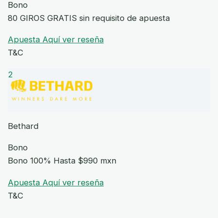
Bono
80 GIROS GRATIS sin requisito de apuesta
Apuesta Aquí
ver reseña
T&C
2
Bethard
Bono
Bono 100% Hasta $990 mxn
Apuesta Aquí
ver reseña
T&C