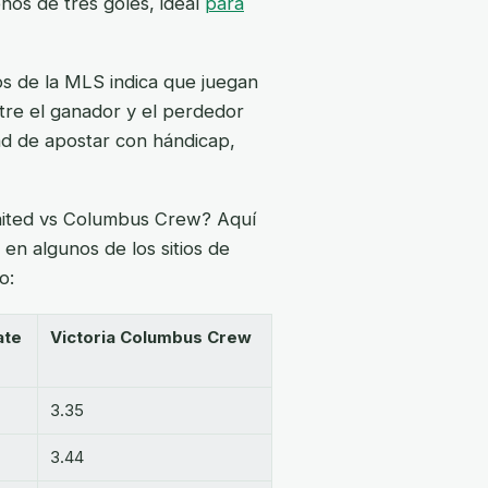
os de tres goles, ideal
para
os de la MLS indica que juegan
ntre el ganador y el perdedor
dad de apostar con hándicap,
nited vs Columbus Crew? Aquí
n algunos de los sitios de
o:
ate
Victoria Columbus Crew
3.35
3.44