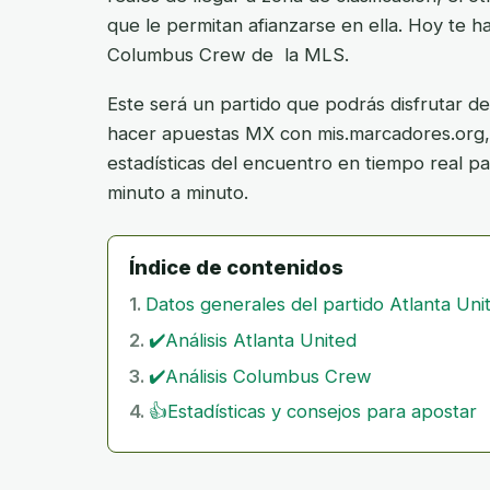
que le permitan afianzarse en ella. Hoy te h
Columbus Crew de la MLS.
Este será un partido que podrás disfrutar de
hacer apuestas MX con mis.marcadores.org,
estadísticas del encuentro en tiempo real p
minuto a minuto.
Índice de contenidos
Datos generales del partido Atlanta U
✔️Análisis Atlanta United
✔️Análisis Columbus Crew
👍Estadísticas y consejos para apostar