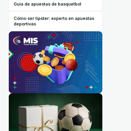
Guía de apuestas de basquetbol
Cómo ser tipster: experto en apuestas
deportivas