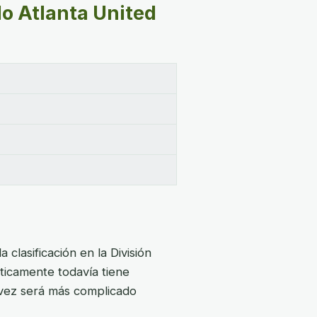
do Atlanta United
 clasificación en la División
ticamente todavía tiene
 vez será más complicado