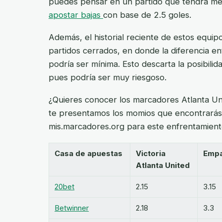
puedes pensar en un partido que tendrá men
apostar bajas
con base de 2.5 goles.
Además, el historial reciente de estos equip
partidos cerrados, en donde la diferencia e
podría ser mínima. Esto descarta la posibili
pues podría ser muy riesgoso.
¿Quieres conocer los marcadores Atlanta U
te presentamos los momios que encontrarás e
mis.marcadores.org para este enfrentamient
Casa de apuestas
Victoria
Emp
Atlanta United
20bet
2.15
3.15
Betwinner
2.18
3.3