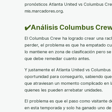
pronósticos Atlanta United vs Columbus Crew
mis.marcadores.org.
✔️Análisis Columbus Cre
El Columbus Crew ha logrado crear una rach
perder, el problema es que ha empatado cuat
lo mantiene en zona de clasificación pero se 
que debe remediar cuanto antes.
Y justamente el Atlanta United vs Columbu
oportunidad para conseguirlo, sabiendo que
que atraviesan un momento complicado en l
quienes les pueden arrebatar unidades.
El problema es que el paso como visitante 
en esta temporada y solo ha ganado uno de 