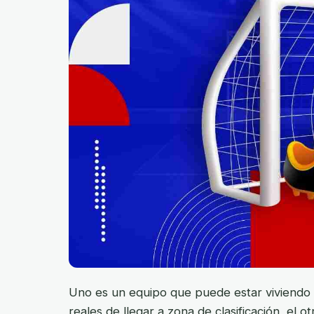
Uno es un equipo que puede estar viviendo 
reales de llegar a zona de clasificación, el 